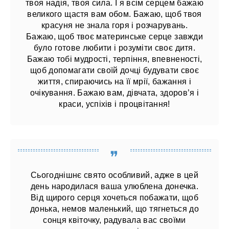
твоя надія, твоя сила. І я всім серцем бажаю
великого щастя вам обом. Бажаю, щоб твоя
красуня не знала горя і розчарувань.
Бажаю, щоб твоє материнське серце завжди
було готове любити і розуміти своє дитя.
Бажаю тобі мудрості, терпіння, впевненості,
щоб допомагати своїй дочці будувати своє
життя, спираючись на її мрії, бажання і
очікування. Бажаю вам, дівчата, здоров’я і
краси, успіхів і процвітання!
Сьогоднішнє свято особливий, адже в цей
день народилася ваша улюблена донечка.
Від щирого серця хочеться побажати, щоб
донька, немов маленький, що тягнеться до
сонця квіточку, радувала вас своїми