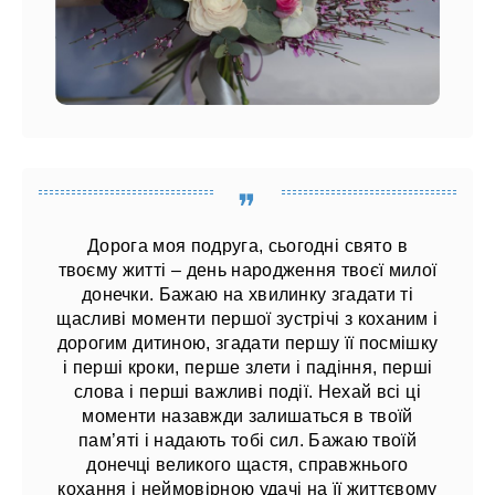
Дорога моя подруга, сьогодні свято в
твоєму житті – день народження твоєї милої
донечки. Бажаю на хвилинку згадати ті
щасливі моменти першої зустрічі з коханим і
дорогим дитиною, згадати першу її посмішку
і перші кроки, перше злети і падіння, перші
слова і перші важливі події. Нехай всі ці
моменти назавжди залишаться в твоїй
пам’яті і надають тобі сил. Бажаю твоїй
донечці великого щастя, справжнього
кохання і неймовірною удачі на її життєвому