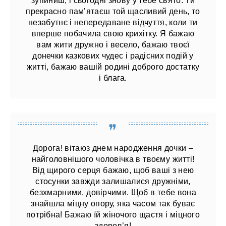
зупиниш, і сьогодні знову у тебе свято. Ти
прекрасно пам’ятаєш той щасливий день, то
незабутнє і непередаване відчуття, коли ти
вперше побачила свою крихітку. Я бажаю
вам жити дружно і весело, бажаю твоєї
донечки казкових чудес і радісних подій у
житті, бажаю вашій родині доброго достатку
і блага.
Дорога! вітаюз днем ​​народження дочки –
найголовнішого чоловічка в твоєму житті!
Від щирого серця бажаю, щоб ваші з нею
стосунки завжди залишалися дружніми,
безхмарними, довірчими. Щоб в тебе вона
знайшла міцну опору, яка часом так буває
потрібна! Бажаю їй жіночого щастя і міцного
здоров’я!