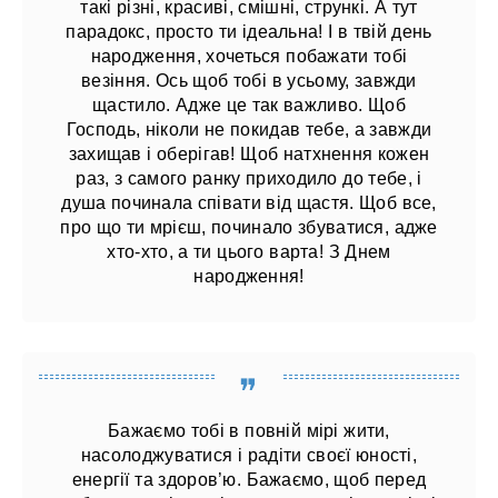
такі різні, красиві, смішні, стрункі. А тут
парадокс, просто ти ідеальна! І в твій день
народження, хочеться побажати тобі
везіння. Ось щоб тобі в усьому, завжди
щастило. Адже це так важливо. Щоб
Господь, ніколи не покидав тебе, а завжди
захищав і оберігав! Щоб натхнення кожен
раз, з самого ранку приходило до тебе, і
душа починала співати від щастя. Щоб все,
про що ти мрієш, починало збуватися, адже
хто-хто, а ти цього варта! З Днем
народження!
Бажаємо тобі в повній мірі жити,
насолоджуватися і радіти своєї юності,
енергії та здоров’ю. Бажаємо, щоб перед