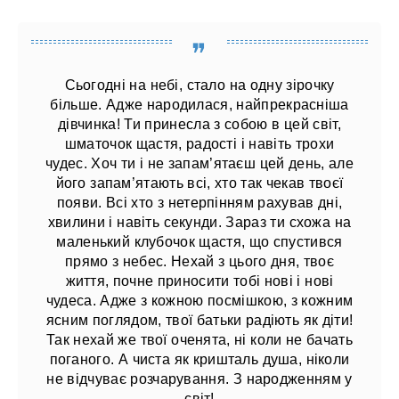
Сьогодні на небі, стало на одну зірочку
більше. Адже народилася, найпрекрасніша
дівчинка! Ти принесла з собою в цей світ,
шматочок щастя, радості і навіть трохи
чудес. Хоч ти і не запам’ятаєш цей день, але
його запам’ятають всі, хто так чекав твоєї
появи. Всі хто з нетерпінням рахував дні,
хвилини і навіть секунди. Зараз ти схожа на
маленький клубочок щастя, що спустився
прямо з небес. Нехай з цього дня, твоє
життя, почне приносити тобі нові і нові
чудеса. Адже з кожною посмішкою, з кожним
ясним поглядом, твої батьки радіють як діти!
Так нехай же твої оченята, ні коли не бачать
поганого. А чиста як кришталь душа, ніколи
не відчуває розчарування. З народженням у
світ!