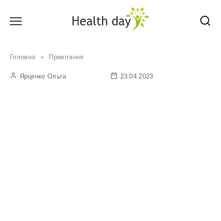
Перейти
до
вмісту
Головна
»
Привітання
Ярценко Ольга
23.04.2023