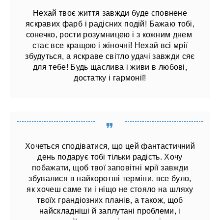
Нехай твоє життя завжди буде сповнене
яскравих фарб і радісних подій! Бажаю тобі,
сонечко, рости розумницею і з кожним днем ​​
стає все кращою і жіночні! Нехай всі мрії
збудуться, а яскраве світло удачі завжди сяє
для тебе! Будь щаслива і живи в любові,
достатку і гармонії!
Хочеться сподіватися, що цей фантастичний
день подарує тобі тільки радість. Хочу
побажати, щоб твої заповітні мрії завжди
збувалися в найкоротші терміни, все було,
як хочеш саме ти і ніщо не стояло на шляху
твоїх грандіозних планів, а також, щоб
найскладніші й заплутані проблеми, і