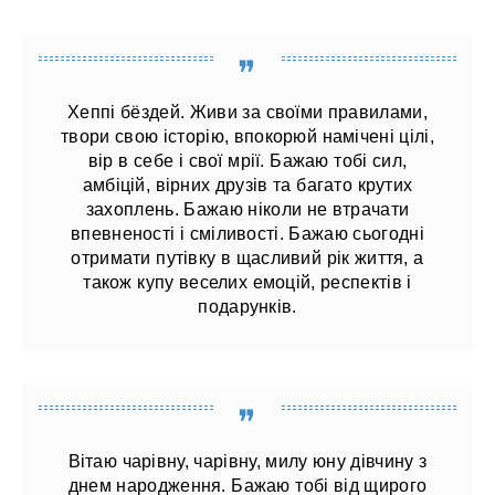
Хеппі бёздей. Живи за своїми правилами,
твори свою історію, впокорюй намічені цілі,
вір в себе і свої мрії. Бажаю тобі сил,
амбіцій, вірних друзів та багато крутих
захоплень. Бажаю ніколи не втрачати
впевненості і сміливості. Бажаю сьогодні
отримати путівку в щасливий рік життя, а
також купу веселих емоцій, респектів і
подарунків.
Вітаю чарівну, чарівну, милу юну дівчину з
днем ​​народження. Бажаю тобі від щирого