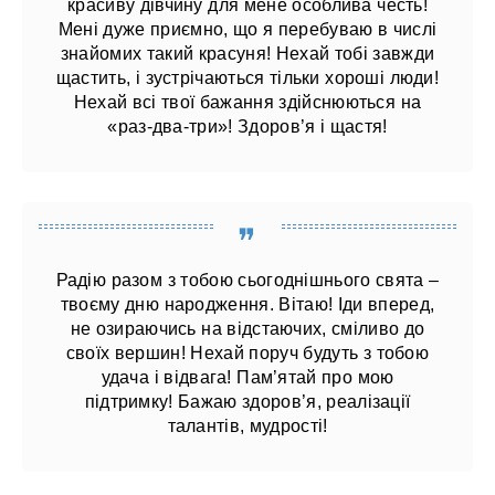
красиву дівчину для мене особлива честь!
Мені дуже приємно, що я перебуваю в числі
знайомих такий красуня! Нехай тобі завжди
щастить, і зустрічаються тільки хороші люди!
Нехай всі твої бажання здійснюються на
«раз-два-три»! Здоров’я і щастя!
Радію разом з тобою сьогоднішнього свята –
твоєму дню народження. Вітаю! Іди вперед,
не озираючись на відстаючих, сміливо до
своїх вершин! Нехай поруч будуть з тобою
удача і відвага! Пам’ятай про мою
підтримку! Бажаю здоров’я, реалізації
талантів, мудрості!