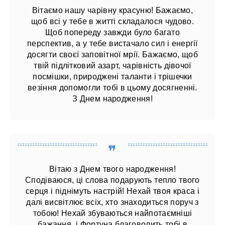
Вітаємо нашу чарівну красуню! Бажаємо,
щоб всі у тебе в житті складалося чудово.
Щоб попереду завжди було багато
перспектив, а у тебе вистачало сил і енергії
досягти своєї заповітної мрії. Бажаємо, щоб
твій підлітковий азарт, чарівність дівочої
посмішки, природжені таланти і трішечки
везіння допомогли тобі в цьому досягненні.
З Днем народження!
Вітаю з Днем твого народження!
Сподіваюся, ці слова подарують тепло твого
серця і піднімуть настрій! Нехай твоя краса і
далі висвітлює всіх, хто знаходиться поруч з
тобою! Нехай збуваються найпотаємніші
бажання, і Фортуна благоволить тобі в