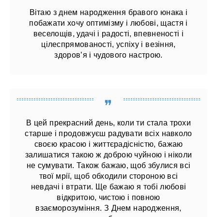
Вітаю з днем ​​народження бравого юнака і
побажати хочу оптимізму і любові, щастя і
веселощів, удачі і радості, впевненості і
цілеспрямованості, успіху і везіння,
здоров’я і чудового настрою.
В цей прекрасний день, коли ти стала трохи
старше і продовжуєш радувати всіх навколо
своєю красою і життєрадісністю, бажаю
залишатися такою ж доброю чуйною і ніколи
не сумувати. Також бажаю, щоб збулися всі
твої мрії, щоб обходили стороною всі
невдачі і втрати. Ще бажаю я тобі любові
відкритою, чистою і повною
взаєморозуміння. З Днем народження,