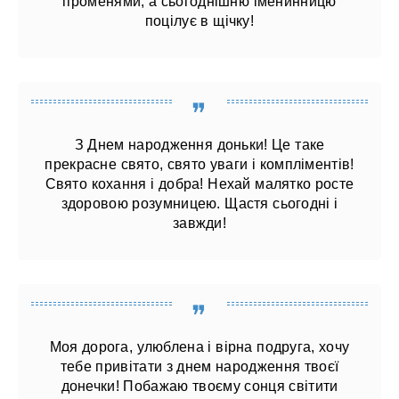
променями, а сьогоднішню іменинницю
поцілує в щічку!
З Днем народження доньки! Це таке
прекрасне свято, свято уваги і компліментів!
Свято кохання і добра! Нехай малятко росте
здоровою розумницею. Щастя сьогодні і
завжди!
Моя дорога, улюблена і вірна подруга, хочу
тебе привітати з днем ​​народження твоєї
донечки! Побажаю твоєму сонця світити