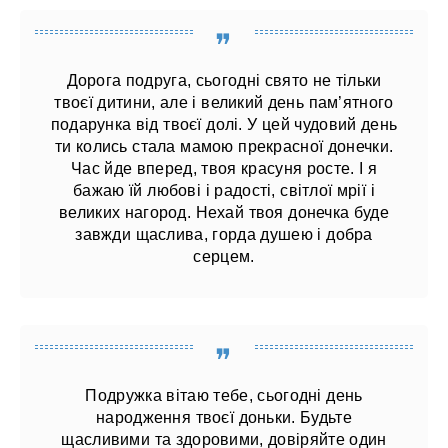
Дорога подруга, сьогодні свято не тільки
твоєї дитини, але і великий день пам’ятного
подарунка від твоєї долі. У цей чудовий день
ти колись стала мамою прекрасної донечки.
Час йде вперед, твоя красуня росте. І я
бажаю їй любові і радості, світлої мрії і
великих нагород. Нехай твоя донечка буде
завжди щаслива, горда душею і добра
серцем.
Подружка вітаю тебе, сьогодні день
народження твоєї доньки. Будьте
щасливими та здоровими, довіряйте один