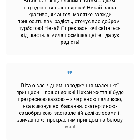
Вітаю вас зі щасливим святом – днем ​​
народження вашої дочки! Нехай ваша
красива, як ангел, малятко завжди
приносить вам радість, оточує вас добром і
турботою! Нехай її прекрасні очі світяться
від щастя, а мила посмішка цвіте і дарує
радість!
Вітаю вас з днем ​​народження маленької
принцеси – вашої дочки! Нехай життя її буде
прекрасною казкою – з чарівною паличкою,
яка виконує всі бажання, скатертиною-
самобранкою, заставленій делікатесами і,
звичайно ж, прекрасним принцом на білому
коні!