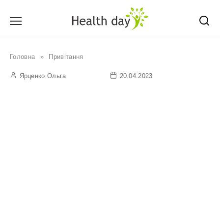
Перейти
до
вмісту
Головна
»
Привітання
Ярценко Ольга
20.04.2023