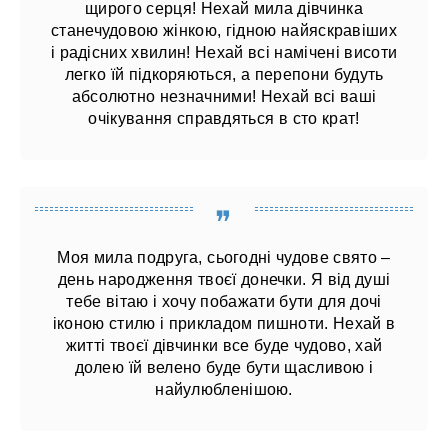
щирого серця! Нехай мила дівчинка
станечудовою жінкою, гідною найяскравіших
і радісних хвилин! Нехай всі намічені висоти
легко їй підкоряються, а перепони будуть
абсолютно незначними! Нехай всі ваші
очікування справдяться в сто крат!
Моя мила подруга, сьогодні чудове свято –
день народження твоєї донечки. Я від душі
тебе вітаю і хочу побажати бути для дочі
іконою стилю і прикладом пишноти. Нехай в
житті твоєї дівчинки все буде чудово, хай
долею їй велено буде бути щасливою і
найулюбленішою.