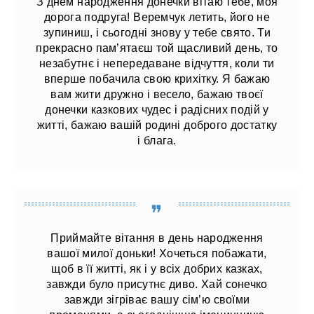
З днем ​​народження донечки вітаю тебе, моя
дорога подруга! Веремчук летить, його не
зупиниш, і сьогодні знову у тебе свято. Ти
прекрасно пам’ятаєш той щасливий день, то
незабутнє і непередаване відчуття, коли ти
вперше побачила свою крихітку. Я бажаю
вам жити дружно і весело, бажаю твоєї
донечки казкових чудес і радісних подій у
житті, бажаю вашій родині доброго достатку
і блага.
Приймайте вітання в день народження
вашої милої доньки! Хочеться побажати,
щоб в її житті, як і у всіх добрих казках,
завжди було присутнє диво. Хай сонечко
завжди зігріває вашу сім’ю своїми