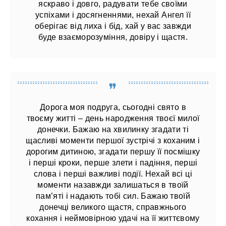
яскраво і довго, радувати тебе своїми
успіхами і досягненнями, нехай Ангел її
оберігає від лиха і бід, хай у вас завжди
буде взаєморозуміння, довіру і щастя.
Дорога моя подруга, сьогодні свято в
твоєму житті – день народження твоєї милої
донечки. Бажаю на хвилинку згадати ті
щасливі моменти першої зустрічі з коханим і
дорогим дитиною, згадати першу її посмішку
і перші кроки, перше злети і падіння, перші
слова і перші важливі події. Нехай всі ці
моменти назавжди залишаться в твоїй
пам’яті і надають тобі сил. Бажаю твоїй
донечці великого щастя, справжнього
кохання і неймовірною удачі на її життєвому