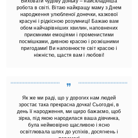
Виховати чудову доньку – найскладніша
робота в світі. Вітаю найкращу маму з Днем
народження улюбленої донечки, казкової
красуні і рідкісною розумниці! Бажаю вам
обом найчарівніших хвилин, наповнених
приємними емоціями і променистими
посмішками, дивною красою і розкішними
пригодами! Ви наповнюєте світ красою і
ніжністю, щастя вам і любові!
Як же ми раді, що у дорогих нам людей
зростає така прекрасна дочка! Сьогодні, в
день її народження, ми щиро бажаємо, щоб
зірка, під якою народилася ваша дівчинка,
була неймовірно щасливою і ясно
освітлювала шлях до успіхів, досягнень і