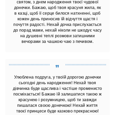
святом, з днем ​​народження твоєї чудової
донечки. Бажаю, щоб твоя красуня жила, як
в казці, щоб її серце билося натхненні, щоб
кожен день приносив їй відчуття щастя і
почуття радості. Нехай дочка прислухається
до порад мами, нехай ніколи не шкодує часу
на душевні теплі розмови затишними
вечорами за чашкою чаю з печивом.
Улюблена подруга, у твоїй дорогою донечки
сьогодні день народження! Нехай твоя
дівчинка буде щаслива і частіше променисто
посміхається! Бажаю їй залишатися такою ж
красунею і розумницею, щоб ти завжди
пишалася своєю донечкою! Нехай життя
твоєї принцеси буде казково прекрасною!