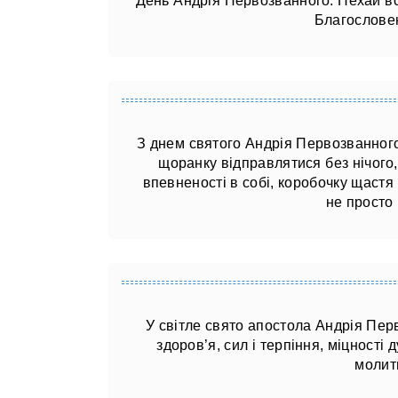
День Андрія Первозванного. Нехай все
Благословен
З днем ​​святого Андрія Первозванно
щоранку відправлятися без нічого
впевненості в собі, коробочку щастя 
не просто
У світле свято апостола Андрія Пер
здоров’я, сил і терпіння, міцності
молитв