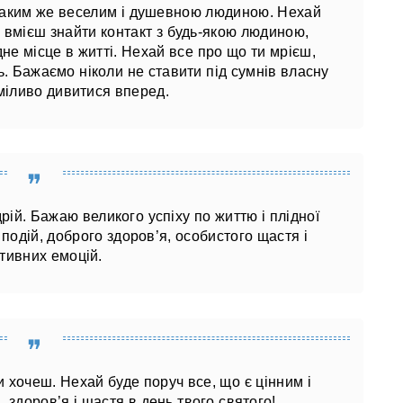
 таким же веселим і душевною людиною. Нехай
ти вмієш знайти контакт з будь-якою людиною,
не місце в житті. Нехай все про що ти мрієш,
ль. Бажаємо ніколи не ставити під сумнів власну
сміливо дивитися вперед.
ій. Бажаю великого успіху по життю і плідної
 подій, доброго здоров’я, особистого щастя і
тивних емоцій.
и хочеш. Нехай буде поруч все, що є цінним і
 здоров’я і щастя в день твого святого!