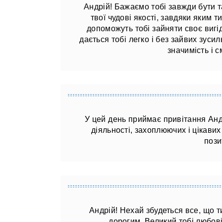
Андрій! Бажаємо тобі завжди бути
твої чудові якості, завдяки яким 
допоможуть тобі зайняти своє вигід
дається тобі легко і без зайвих зуси
значимість і 
У цей день приймає привітання Андр
діяльності, захоплюючих і цікавих
пози
Андрій! Нехай збудеться все, що т
дорогим. Великий тобі любові,