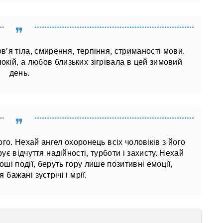
в’я тіла, смирення, терпіння, стриманості мови.
окій, а любов близьких зігрівала в цей зимовий
день.
ого. Нехай ангел охоронець всіх чоловіків з його
ує відчуття надійності, турботи і захисту. Нехай
ші події, беруть гору лише позитивні емоції,
 бажані зустрічі і мрії.