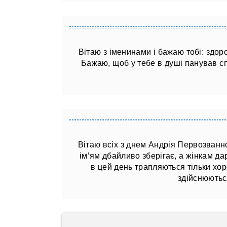
Вітаю з іменинами і бажаю тобі: здоро
Бажаю, щоб у тебе в душі панував сп
Вітаю всіх з днем ​​Андрія Первозванн
ім’ям дбайливо зберігає, а жінкам дар
в цей день трапляються тільки хоро
здійснюються