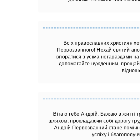
Всіх православних християн хоч
Первозванного! Нехай святий апо
впоратися з усіма негараздами на 
допомагайте нужденним, прощайт
віднош
Вітаю тебе Андрій. Бажаю в житті 
шляхом, прокладаючи собі дорогу гру
Андрій Первозванний стане помічн
успіху і благополуч