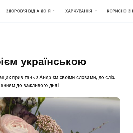
ЗДОРОВ’Я ВІД А ДО Я
ХАРЧУВАННЯ
КОРИСНО З
рієм українською
щих привітань з Андрієм своїми словами, до сліз.
ненням до важливого дня!