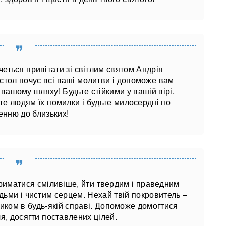
еться привітати зі світлим святом Андрія
стол почує всі ваші молитви і допоможе вам
вашому шляху! Будьте стійкими у вашій вірі,
е людям їх помилки і будьте милосердні по
енню до близьких!
триматися сміливіше, йти твердим і праведним
дьми і чистим серцем. Нехай твій покровитель –
иком в будь-якій справі. Допоможе домогтися
чя, досягти поставлених цілей.