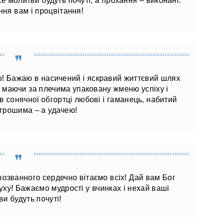
 молитви будуть почуті, а прохання – виконані.
ня вам і процвітання!
го! Бажаю в насичений і яскравий життєвий шлях
, маючи за плечима упаковану жменю успіху і
в сонячної обгортці любові і гаманець, набитий
 грошима – а удачею!
возванного сердечно вітаємо всіх! Дай вам Бог
 духу! Бажаємо мудрості у вчинках і нехай ваші
и будуть почуті!