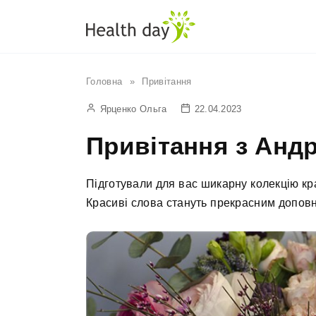
Перейти
до
вмісту
Головна
»
Привітання
Ярценко Ольга
22.04.2023
Привітання з Анд
Підготували для вас шикарну колекцію кра
Красиві слова стануть прекрасним допов