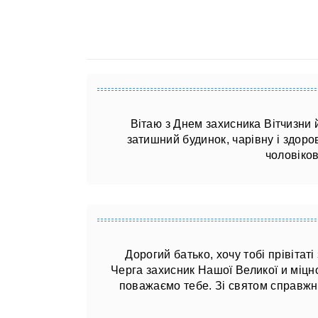
Вітаю з Днем захисника Вітчизни 
затишний будинок, чарівну і здоро
чоловіков
Дорогий батько, хочу тобі прівітат
Черга захисник Нашої Великої и міцно
поважаємо тебе. Зі святом справжнь