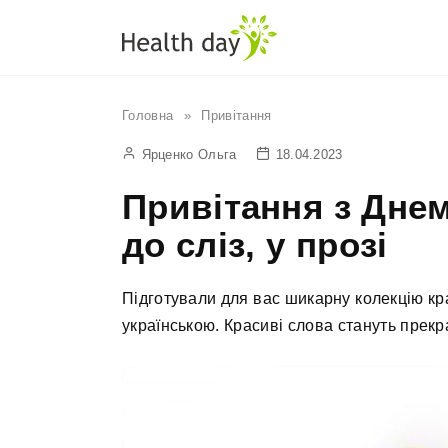
Перейти
до
вмісту
Головна
»
Привітання
Ярценко Ольга
18.04.2023
Привітання з Днем
до сліз, у прозі
Підготували для вас шикарну колекцію кр
українською. Красиві слова стануть прек