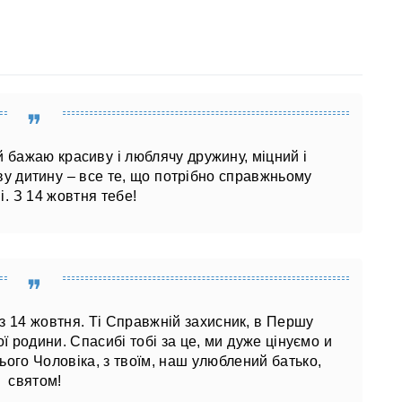
й бажаю красиву і люблячу дружину, міцний і
ву дитину – все те, що потрібно справжньому
і. З 14 жовтня тебе!
і з 14 жовтня. Ті Справжній захисник, в Першу
ї родини. Спасибі тобі за це, ми дуже цінуємо и
ого Чоловіка, з твоїм, наш улюблений батько,
святом!