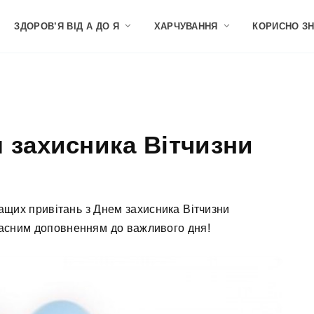
ЗДОРОВ’Я ВІД А ДО Я
ХАРЧУВАННЯ
КОРИСНО З
 захисника Вітчизни
ащих привітань з Днем захисника Вітчизни
расним доповненням до важливого дня!