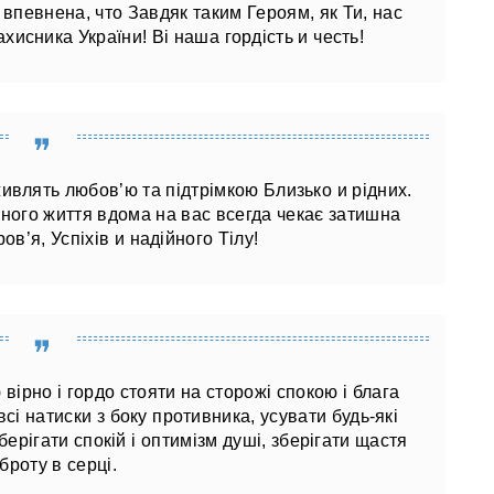
впевнена, что Завдяк таким Героям, як Ти, нас
хисника України! Ві наша гордість и честь!
ивлять любов’ю та підтрімкою Близько и рідних.
енного життя вдома на вас всегда чекає затишна
ов’я, Успіхів и надійного Тілу!
ірно і гордо стояти на сторожі спокою і блага
всі натиски з боку противника, усувати будь-які
ерігати спокій і оптимізм душі, зберігати щастя
оброту в серці.