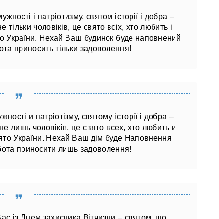
ужності і патріотизму, святом історії і добра –
 тільки чоловіків, це свято всіх, хто любить і
то України. Нехай Ваш будинок буде наповнений
бота приносить тільки задоволення!
жності и патріотізму, святому історії і добра –
е лишь чоловіків, це свято всех, хто любить и
вято України. Нехай Ваш дім буде Наповнення
обота приносити лишь задоволення!
ас із Днем захисника Вітчизни – святом, що