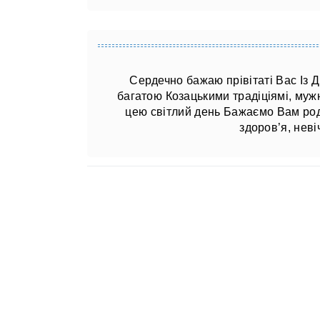
Сердечно бажаю прівітаті Вас Із 
багатою Козацькими традіціямі, мужн
цею світлий день Бажаємо Вам род
здоров’я, неві