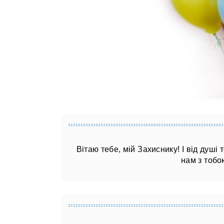
Вітаю тебе, мій Захиснику! І від душі
нам з тобо