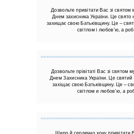
Дозвольте привітати Вас зі святом м
Днем захисника України. Це свято не
захищає свою Батьківщину. Це – свя
світлом і любов’ю, а ро
Дозвольте прівітаті Вас зі святом му
Днем Захисника України. Це святий н
захіщає свою Батьківщину. Це – с
світлом и любов’ю, а р
Щиро й сердечно хочу привітати В