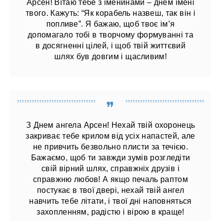
Арсен! Вітаю тебе з іменинами – днем ​​імені
твого. Кажуть: “Як корабель назвеш, так він і
попливе”. Я бажаю, щоб твоє ім’я
допомагало тобі в творчому формуванні та
в досягненні цілей, і щоб твій життєвий
шлях був довгим і щасливим!
З Днем ангела Арсен! Нехай твій охоронець
закриває тебе крилом від усіх напастей, але
не привчить безвольно плисти за течією.
Бажаємо, щоб ти завжди зумів розгледіти
свій вірний шлях, справжніх друзів і
справжню любов! А якщо печаль раптом
постукає в твої двері, нехай твій ангел
навчить тебе літати, і твої дні наповняться
захопленням, радістю і вірою в краще!