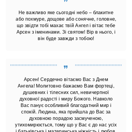
Не важливо яке сьогодні небо – блакитне
або похмуре, дощове або сонячне, головне,
що звідти тобі махає твій Ангел і вітає тебе
Арсен з іменинами. Зі святом! Вір в нього, і
він буде завжди з тобою!
Арсен! Сердечно вітаємо Вас з Днем
Ангела! Молитовно бажаємо Вам фортеці,
душевних і тілесних сил, невичерпної
духовної радості і миру Божого. Навколо
Вас панує особливий благодатний мир і
спокій. Людина, яка прийшла до Вас за
духовною порадою засмученою,
утихомирюється, тому що у Вас є до нас усіх
і батьківська і материнська ніжність і любов.