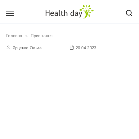
Перейти
до
вмісту
Головна
»
Привітання
Ярценко Ольга
20.04.2023