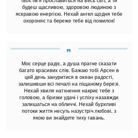
твоє ім’я прославиться на весь світ, а ти
будеш щасливою, здоровою людиною з
яскравою енергією. Нехай ангел щодня тебе
охороняє та береже тебе від помилок!
Моє серце радіє, а душа прагне сказати
багато красивих слів. Бажаю тобі Арсен в
цей день зануритися в океан радості,
залишивши всі печалі на піщаному березі.
Нехай хвиля натхнення накриє тебе з
головою, а бризки удачі і успіху назавжди
залишаться на обличчі. Нехай бурхливі
потоки життя несуть назустріч любові, з
якою ви знайдете тиху гавань.