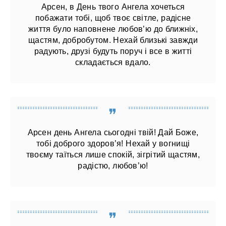
Арсен, в День твого Ангела хочеться
побажати тобі, щоб твоє світле, радісне
життя було наповнене любов’ю до ближніх,
щастям, добробутом. Нехай близькі завжди
радують, друзі будуть поруч і все в житті
складається вдало.
Арсен день Ангела сьогодні твій! Дай Боже,
тобі доброго здоров’я! Нехай у вогнищі
твоєму таїться лише спокій, зігрітий щастям,
радістю, любов’ю!