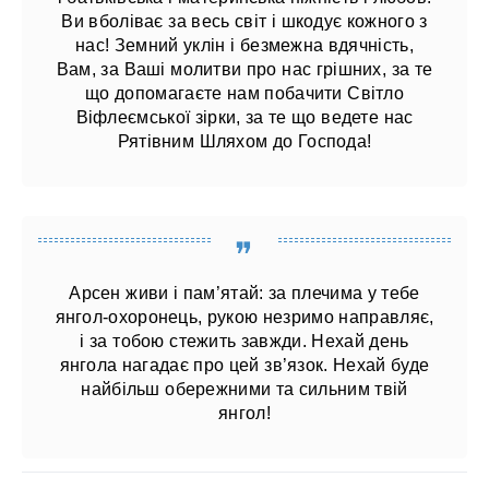
Ви вболіває за весь світ і шкодує кожного з
нас! Земний уклін і безмежна вдячність,
Вам, за Ваші молитви про нас грішних, за те
що допомагаєте нам побачити Світло
Віфлеємської зірки, за те що ведете нас
Рятівним Шляхом до Господа!
Арсен живи і пам’ятай: за плечима у тебе
янгол-охоронець, рукою незримо направляє,
і за тобою стежить завжди. Нехай день
янгола нагадає про цей зв’язок. Нехай буде
найбільш обережними та сильним твій
янгол!