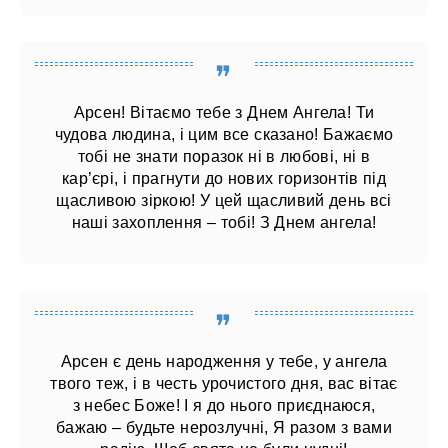
Арсен! Вітаємо тебе з Днем Ангела! Ти
чудова людина, і цим все сказано! Бажаємо
тобі не знати поразок ні в любові, ні в
кар’єрі, і прагнути до нових горизонтів під
щасливою зіркою! У цей щасливий день всі
наші захоплення – тобі! З Днем ангела!
Арсен є день народження у тебе, у ангела
твого теж, і в честь урочистого дня, вас вітає
з небес Боже! І я до нього приєднаюся,
бажаю – будьте нерозлучні, Я разом з вами