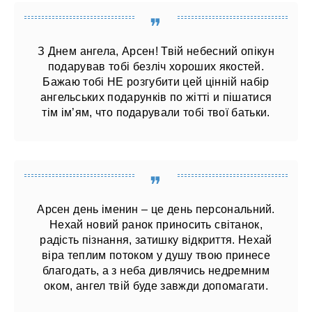
З Днем ангела, Арсен! Твій небесний опікун
подарував тобі безліч хороших якостей.
Бажаю тобі НЕ розгубити цей цінній набір
ангельських подарунків по жітті и пішатися
тім ім’ям, что подарували тобі твої батьки.
Арсен день іменин – це день персональний.
Нехай новий ранок приносить світанок,
радість пізнання, затишку відкриття. Нехай
віра теплим потоком у душу твою принесе
благодать, а з неба дивлячись недремним
оком, ангел твій буде завжди допомагати.