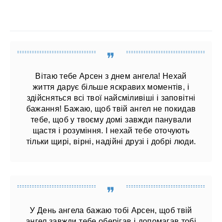
Вітаю тебе Арсен з днем ​​ангела! Нехай
життя дарує більше яскравих моментів, і
здійсняться всі твої найсміливіші і заповітні
бажання! Бажаю, щоб твій ангел не покидав
тебе, щоб у твоєму домі завжди панували
щастя і розуміння. І нехай тебе оточують
тільки щирі, вірні, надійні друзі і добрі люди.
У День ангела бажаю тобі Арсен, щоб твій
ангел завжди тебе оберігав і допомагав тобі