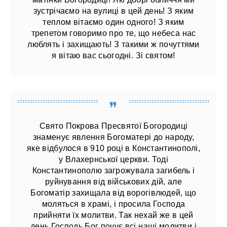
зустрічаємо на вулиці в цей день! З яким
теплом вітаємо один одного! З яким
трепетом говоримо про те, що небеса нас
люблять і захищають! З такими ж почуттями
я вітаю вас сьогодні. Зі святом!
Свято Покрова Пресвятої Богородиці
знаменує явлення Богоматері до народу,
яке відбулося в 910 році в Константинополі,
у Влахернської церкви. Тоді
Константинополю загрожувала загибель і
руйнування від військових дій, але
Богоматір захищала від ворогівлюдей, що
моляться в храмі, і просила Господа
прийняти їх молитви. Так нехай же в цей
день Господь Бог почує всі наші молитви і