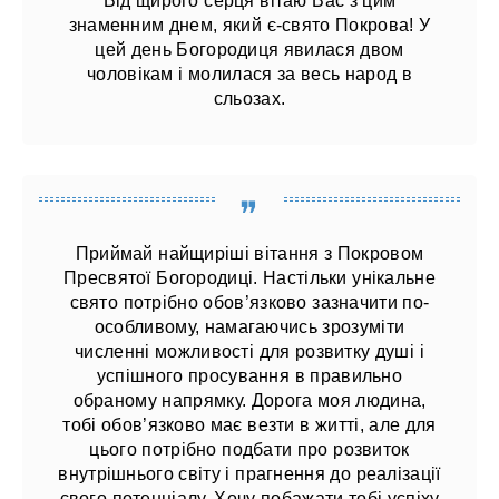
Від щирого серця вітаю Вас з цим
знаменним днем, який є-свято Покрова! У
цей день Богородиця явилася двом
чоловікам і молилася за весь народ в
сльозах.
Приймай найщиріші вітання з Покровом
Пресвятої Богородиці. Настільки унікальне
свято потрібно обов’язково зазначити по-
особливому, намагаючись зрозуміти
численні можливості для розвитку душі і
успішного просування в правильно
обраному напрямку. Дорога моя людина,
тобі обов’язково має везти в житті, але для
цього потрібно подбати про розвиток
внутрішнього світу і прагнення до реалізації
свого потенціалу. Хочу побажати тобі успіху