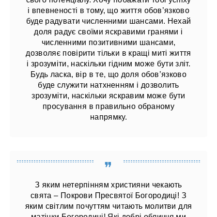
і впевненості в тому, що життя обов’язково
буде радувати численними шансами. Нехай
доля радує своїми яскравими гранями і
численними позитивними шансами,
дозволяє повірити тільки в кращі миті життя
і зрозуміти, наскільки гідним може бути зліт.
Будь ласка, вір в те, що доля обов’язково
буде служити натхненням і дозволить
зрозуміти, наскільки яскравим може бути
просування в правильно обраному
напрямку.
З яким нетерпінням християни чекають
свята – Покрови Пресвятої Богородиці! З
яким світлим почуттям читають молитви для
матінки Богородиці! Які добрі обличчя ми