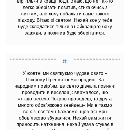
вір тільки в кращі події. Знаю, що не так-то
легко зберігати позитив, стикаючись з
життям, але хочу побажати саме такого
підходу. Вітаю зі святом! Нехай все у тебе
буде складатися тільки з найкращого боку
завжди, а позитив буде зберігатися.
У жовтні ми святкуємо чудове свято –
Покрову Пресвятої Богородиці. За
народним повір’ям, це свято дівчата повинні
проводити в веселощі: вважалося, що
«якщо весело Покров проведеш, то друга
милого обов’язково знайдеш« Ми вітаємо
всіх зі святом і бажаємо, щоб всі мрії
обов’язково збувалися. Нехай вам життя
приносить натхнення, нехай удача стукає в