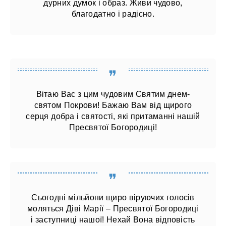
дурних думок і образ. Живи чудово,
благодатно і радісно.
Вітаю Вас з цим чудовим Святим днем-
святом Покрови! Бажаю Вам від щирого
серця добра і святості, які притаманні нашій
Пресвятої Богородиці!
Сьогодні мільйони щиро віруючих голосів
моляться Діві Марії – Пресвятої Богородиці
і заступниці нашої! Нехай Вона відповість