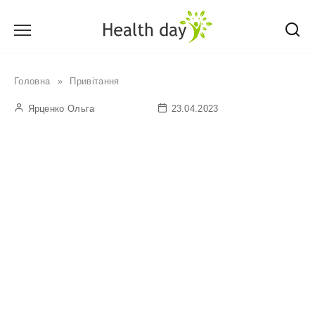
Перейти
до
вмісту
Головна
»
Привітання
Ярценко Ольга
23.04.2023