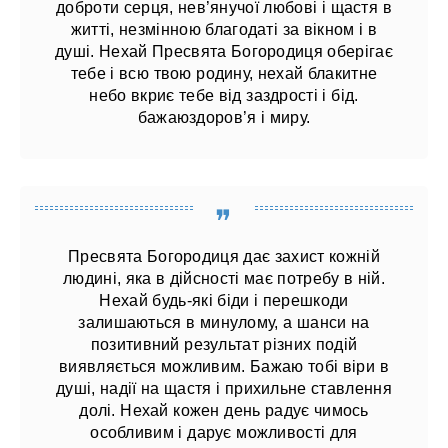
доброти серця, нев’янучої любові і щастя в
житті, незмінною благодаті за вікном і в
душі. Нехай Пресвята Богородиця оберігає
тебе і всю твою родину, нехай блакитне
небо вкриє тебе від заздрості і бід.
бажаюздоров’я і миру.
Пресвята Богородиця дає захист кожній
людині, яка в дійсності має потребу в ній.
Нехай будь-які біди і перешкоди
залишаються в минулому, а шанси на
позитивний результат різних подій
виявляється можливим. Бажаю тобі віри в
душі, надії на щастя і прихильне ставлення
долі. Нехай кожен день радує чимось
особливим і дарує можливості для