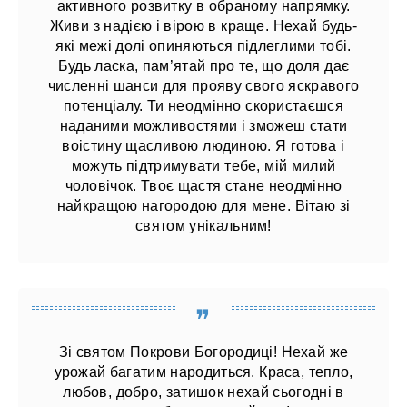
активного розвитку в обраному напрямку.
Живи з надією і вірою в краще. Нехай будь-
які межі долі опиняються підлеглими тобі.
Будь ласка, пам’ятай про те, що доля дає
численні шанси для прояву свого яскравого
потенціалу. Ти неодмінно скористаєшся
наданими можливостями і зможеш стати
воістину щасливою людиною. Я готова і
можуть підтримувати тебе, мій милий
чоловічок. Твоє щастя стане неодмінно
найкращою нагородою для мене. Вітаю зі
святом унікальним!
Зі святом Покрови Богородиці! Нехай же
урожай багатим народиться. Краса, тепло,
любов, добро, затишок нехай сьогодні в