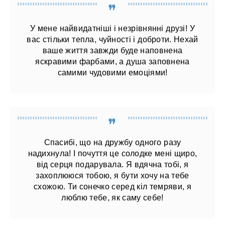
У мене найвидатніші і незрівнянні друзі! У
вас стільки тепла, чуйності і доброти. Нехай
ваше життя завжди буде наповнена
яскравими фарбами, а душа заповнена
самими чудовими емоціями!
Спасибі, що на дружбу одного разу
надихнула! І почуття це солодке мені щиро,
від серця подарувала. Я вдячна тобі, я
захоплююся тобою, я бути хочу на тебе
схожою. Ти сонечко серед кіл темряви, я
люблю тебе, як саму себе!