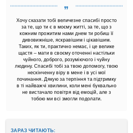
Хочу сказати тобі величезне спасибі просто
за те, що ти є в моєму житті, за те, що з
кожним прожитим нами днем ​​ти робиш її
дивовижніше, яскравішим і цікавішим.
Таких, як ти, практично немає, і це велике
щастя – мати в своєму оточенні настільки
чуйного, доброго, розуміючого і чуйну
людину. Спасибі тобі за твою допомогу, твою
нескінченну віру в мене і в усі мої
починання. Дякую за терпіння та підтримку
в ті найважчі хвилини, коли мені буквально
не вистачало повітря від емоцій, але з
тобою ми всі змогли подолати.
ЗАРАЗ ЧИТАЮТЬ: