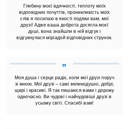
Глибину моєї вдячності, теплоту моїх
відповідних почуттів, проникливість моїх
слів я посилаю в якості подяки вам, мої
друзі! Адже ваша доброта досягла моєї
душі, вона знайшли в ній відгук і
відгукнулася міріадой відповідних струнок.
Моя душа і серце радіє, коли мої друзі поруч
зі мною. Мої друзі – самі великодушні, добрі,
щирі і красиві. Я так пишаюся вами і дорожу
одночасно. Ви чудові і найчудовіші друзі в
усьому світі. Спасибі вам!