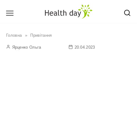
Перейти
до
вмісту
Головна
»
Привітання
Ярценко Ольга
20.04.2023