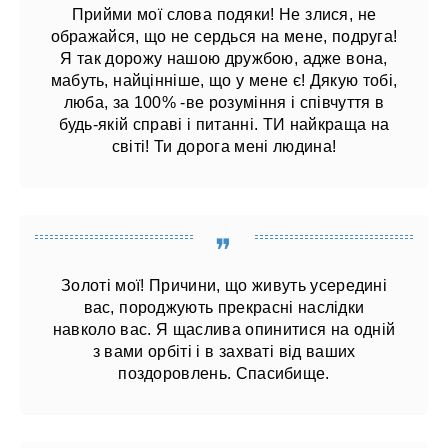
Прийми мої слова подяки! Не злися, не
ображайся, що не сердься на мене, подруга!
Я так дорожу нашою дружбою, адже вона,
мабуть, найцінніше, що у мене є! Дякую тобі,
люба, за 100% -ве розуміння і співчуття в
будь-якій справі і питанні. ТИ найкраща на
світі! Ти дорога мені людина!
Золоті мої! Причини, що живуть усередині
вас, породжують прекрасні наслідки
навколо вас. Я щаслива опинитися на одній
з вами орбіті і в захваті від ваших
поздоровлень. Спасибище.