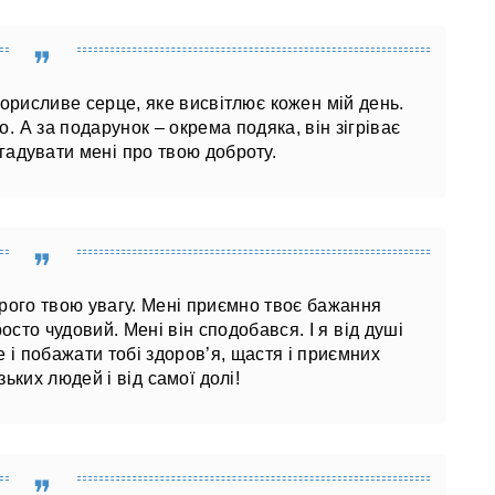
корисливе серце, яке висвітлює кожен мій день.
. А за подарунок – окрема подяка, він зігріває
гадувати мені про твою доброту.
рого твою увагу. Мені приємно твоє бажання
сто чудовий. Мені він сподобався. І я від душі
е і побажати тобі здоров’я, щастя і приємних
зьких людей і від самої долі!