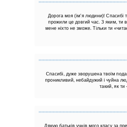
Дорога моя (ім’я людини)! Спасибі т
прожили це довгий час. З яким, ти
мене ніхто не зможе. Тільки ти «чит
Спасибі, дуже зворушена твоїм пода
проникливий, небайдужий і чуйна лю
такий, як ти
Дякую батьків учнів мого класу за пр