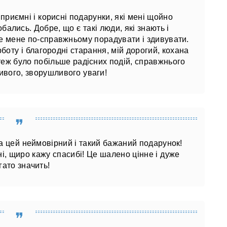
а приємні і корисні подарунки, які мені щойно
ались. Добре, що є такі люди, які знають і
же мене по-справжньому порадувати і здивувати.
боту і благородні старання, мій дорогий, кохана
теж було побільше радісних подій, справжнього
ивого, зворушливого уваги!
а цей неймовірний і такий бажаний подарунок!
і, щиро кажу спасибі! Це шалено цінне і дуже
гато значить!