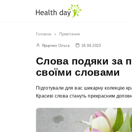
Перейти
до
вмісту
Головна
»
Привітання
Ярценко Ольга
18.04.2023
Слова подяки за п
своїми словами
Підготували для вас шикарну колекцію кр
Красиві слова стануть прекрасним допов