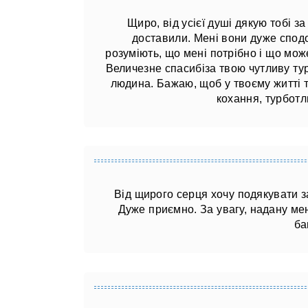
Щиро, від усієї душі дякую тобі з
доставили. Мені вони дуже сподоб
розуміють, що мені потрібно і що мо
Величезне спасибіза твою чутливу тур
людина. Бажаю, щоб у твоєму житті 
кохання, турботл
Від щирого серця хочу подякувати з
Дуже приємно. За увагу, надану мен
ба