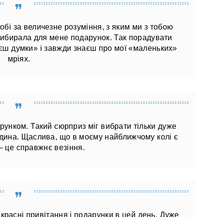
обі за величезне розуміння, з яким ми з тобою
 вибирала для мене подарунок. Так порадувати
аєш думки» і завжди знаєш про мої «маленьких»
мріях.
рунком. Такий сюрприз міг вибрати тільки дуже
дина. Щаслива, що в моєму найближчому колі є
 – це справжнє везіння.
екрасні привітання і подарунки в цей день. Дуже