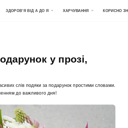
ЗДОРОВ’Я ВІД А ДО Я
ХАРЧУВАННЯ
КОРИСНО З
одарунок у прозі,
асивих слів подяки за подарунок простими словами.
ненням до важливого дня!