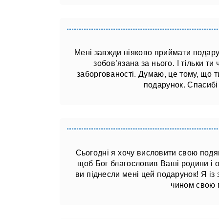
Мені завжди ніяково приймати подару
зобов’язана за нього. І тільки т
заборгованості. Думаю, це тому, що т
подарунок. Спасибі 
Сьогодні я хочу висловити свою подяк
щоб Бог благословив Ваші родини і обе
ви піднесли мені цей подарунок! Я і
чином свою п