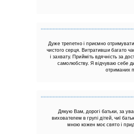
Дуже трепетно ​​і приємно отримувати
чистого серця. Витративши багато час
і захвату. Прийміть вдячність за д
самолюбству. Я відчуваю себе д
отриманих п
Дякую Вам, дорогі батьки, за ува
вихователем в групі дітей, чиї бать
мною кожен моє свято і прид