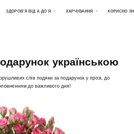
ЗДОРОВ’Я ВІД А ДО Я
ХАРЧУВАННЯ
КОРИСНО З
подарунок українською
орушливих слів подяки за подарунок у прозі, до
доповненням до важливого дня!