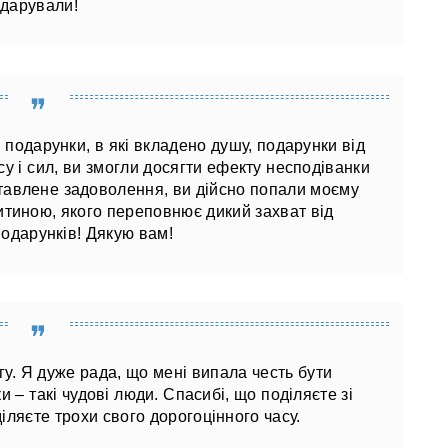
дарували!
 подарунки, в які вкладено душу, подарунки від
у і сил, ви змогли досягти ефекту несподіванки
оставлене задоволення, ви дійсно попали моєму
итиною, якого переповнює дикий захват від
одарунків! Дякую вам!
гу. Я дуже рада, що мені випала честь бути
ки – такі чудові люди. Спасибі, що поділяєте зі
іляєте трохи свого дорогоцінного часу.