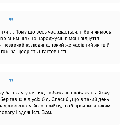
нки … Тому що весь час здається, ніби я чимось
и чарівним ніяк не народжуєш в мені відчуття
и незвичайна людина, такий же чарівний як твій
тобі за щедрість і тактовність.
у батькам у вигляді побажань і побажань. Хочу,
рігав їх від усіх бід. Спасибі, що в такий день
з задоволенням його прийму, щоб проявити таким
овагу і вдячність Вам.