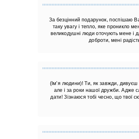
За безцінний подарунок, поспішаю Ва
таку увагу і тепло, яке проникло ме
великодушні люди оточують мене і д
доброти, мені радіст
(Ім’я людини)! Ти, як завжди, дивуєш
але і за роки нашої дружби. Адже с
дати! Зізнаюся тобі чесно, що твої с