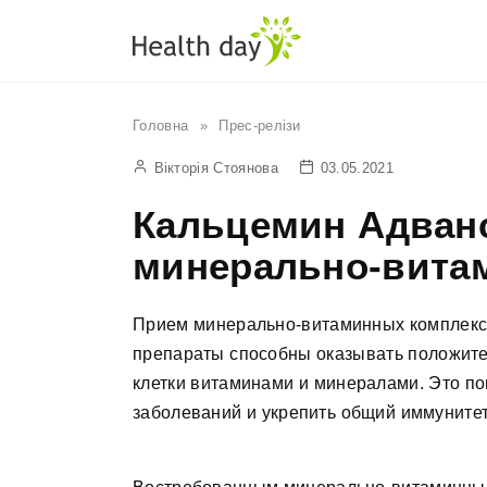
Перейти
до
вмісту
Головна
»
Прес-релізи
Вікторія Стоянова
03.05.2021
Кальцемин Адванс
минерально-вита
Прием минерально-витаминных комплексо
препараты способны оказывать положите
клетки витаминами и минералами. Это по
заболеваний и укрепить общий иммунитет