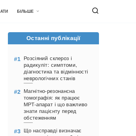
НАТИ
БІЛЬШЕ
Останні публікації
Розсіяний склероз і
радикуліт: симптоми,
діагностика та відмінності
неврологічних станів
Магнітно-резонансна
томографія: як працює
МРТ-апарат і що важливо
знати пацієнту перед
обстеженням
Що насправді визначає