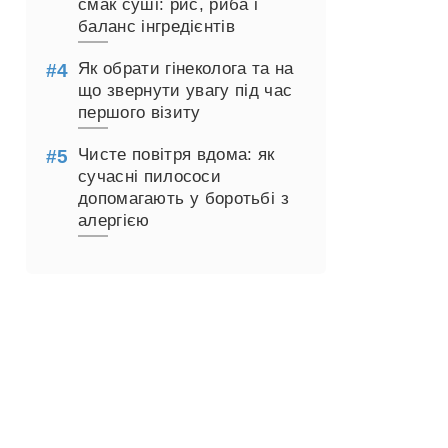
смак суші: рис, риба і
баланс інгредієнтів
Як обрати гінеколога та на
що звернути увагу під час
першого візиту
Чисте повітря вдома: як
сучасні пилососи
допомагають у боротьбі з
алергією