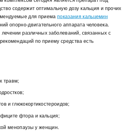
 комплексом сегодня является препарат под
ство содержит оптимальную дозу кальция и прочих
комендуемые для приема
показания кальцемин
ий опорно-двигательного аппарата человека.
 лечении различных заболеваний, связанных с
 рекомендаций по приему средства есть
х травм;
одростков;
ов и глюкокортикостероидов;
ефиците фтора и кальция;
кой менопаузы у женщин.