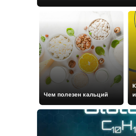
К
Чем полезен кальций
и