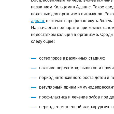
Востребованным минерально-витаминным
названием Кальцемин Адванс. Такое сред
полезных для организма витаминов. Ре
адванс
включают профилактику заболеван
Назначается препарат и при комплексном
недостатком кальция в организме. Среди
следующее:
остеопороз в различных стадиях;
наличие переломов, вывихов и прочи
период интенсивного роста детей и п
регулярный прием иммунодепрессант
профилактика и лечение зубов при д
период естественной или хирургичес