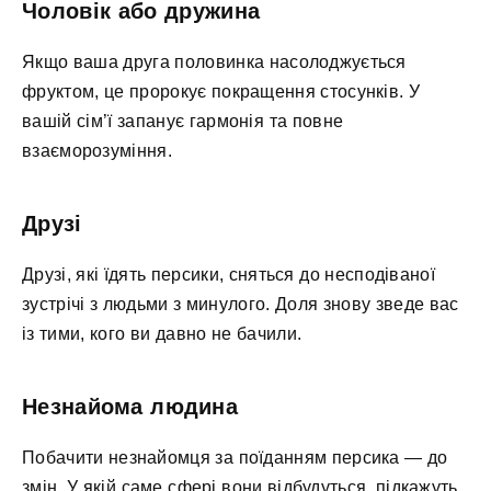
Чоловік або дружина
Якщо ваша друга половинка насолоджується
фруктом, це пророкує покращення стосунків. У
вашій сім’ї запанує гармонія та повне
взаєморозуміння.
Друзі
Друзі, які їдять персики, сняться до несподіваної
зустрічі з людьми з минулого. Доля знову зведе вас
із тими, кого ви давно не бачили.
Незнайома людина
Побачити незнайомця за поїданням персика — до
змін. У якій саме сфері вони відбудуться, підкажуть