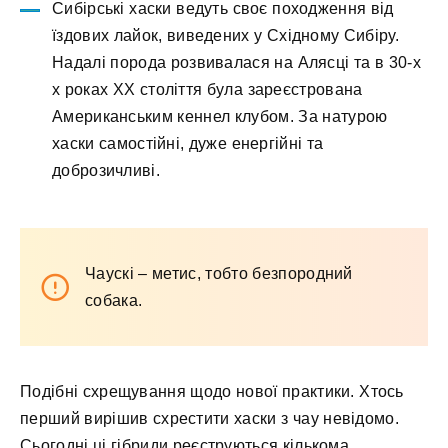
Сибірські хаски ведуть своє походження від
їздових лайок, виведених у Східному Сибіру.
Надалі порода розвивалася на Алясці та в 30-х
х роках XX століття була зареєстрована
Американським кеннел клубом. За натурою
хаски самостійні, дуже енергійні та
доброзичливі.
Чаускі – метис, тобто безпородний
собака.
Подібні схрещування щодо нової практики. Хтось
перший вирішив схрестити хаски з чау невідомо.
Сьогодні ці гібриди реєструються кількома