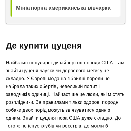
Мініатюрна американська вівчарка
Де купити цуценя
Найбільш популярні дизайнерські породи США. Там
знайти цуценя чауски чи дорослого метису не
складно. У Європі мода на гібридні породи не
набрала таких обертів, невеликий попит і
заводчиків одиниці. Найчастіше це люди, які містять
розплідники. За правилами тільки здорові породні
собаки двох порід можуть зв’язуватися один з
одним. Знайти цуценя поза США дуже складно. До
того ж не існує клубів чи реєстрів, де могли б