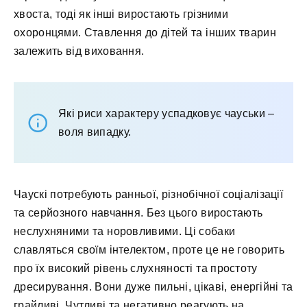
хвоста, тоді як інші виростають грізними
охоронцями. Ставлення до дітей та інших тварин
залежить від виховання.
Які риси характеру успадковує чауськи –
воля випадку.
Чаускі потребують ранньої, різнобічної соціалізації
та серйозного навчання. Без цього виростають
неслухняними та норовливими. Ці собаки
славляться своїм інтелектом, проте це не говорить
про їх високий рівень слухняності та простоту
дресирування. Вони дуже пильні, цікаві, енергійні та
грайливі. Чутливі та негативно реагують на