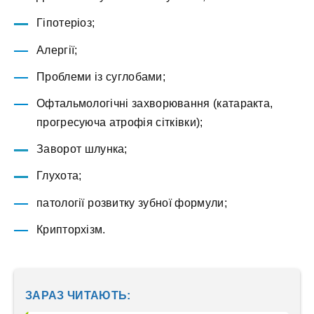
Гіпотеріоз;
Алергії;
Проблеми із суглобами;
Офтальмологічні захворювання (катаракта,
прогресуюча атрофія сітківки);
Заворот шлунка;
Глухота;
патології розвитку зубної формули;
Крипторхізм.
ЗАРАЗ ЧИТАЮТЬ: