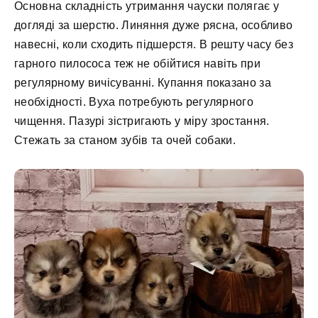
Основна складність утримання чауски полягає у
догляді за шерстю. Линяння дуже рясна, особливо
навесні, коли сходить підшерстя. В решту часу без
гарного пилососа теж не обійтися навіть при
регулярному вичісуванні. Купання показано за
необхідності. Вуха потребують регулярного
чищення. Пазурі зістригають у міру зростання.
Стежать за станом зубів та очей собаки.