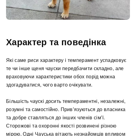
Характер та поведінка
Які саме риси характеру і темперамент успадковує
те чи інше щеня чауски передбачити складно, але
враховуючи характеристики обох порід можна
здогадуватися, чого варто очікувати.
Більшість чаускі досить темпераментні, незалежні,
розумні та самостійно. Прив’язуються до власника
та добре ставляться до інших членів сім’ї.
Сторожові та охоронні якості розвинені різною
мірою. Одні Чауська вітають незнайомців впливом