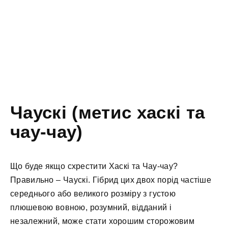
Чаускі (метис хаскі та
чау-чау)
Що буде якщо схрестити Хаскі та Чау-чау?
Правильно – Чаускі. Гібрид цих двох порід частіше
середнього або великого розміру з густою
плюшевою вовною, розумний, відданий і
незалежний, може стати хорошим сторожовим