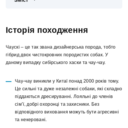
Зміст
Історія походження
Чаускі – це так звана дизайнерська порода, тобто
гібрид двох чистокровних породистих собак. У
даному випадку cибірського хаски та чау-чау.
Чау-чау виникли у Китаї понад 2000 років тому.
Це сильні та дуже незалежні собаки, які складно
піддаються дресируванні. Лояльні до членів
сім’ї, добрі охоронці та захисники. Без
відповідного виховання можуть бути агресивні
та некеровані.