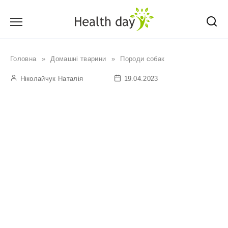
Перейти
до
вмісту
Головна
»
Домашні тварини
»
Породи собак
Ніколайчук Наталія
19.04.2023