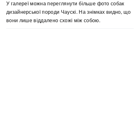
У галереї можна переглянути більше фото собак
дизайнерської породи Чаускі. На знімках видно, що
вони лише віддалено схожі між собою.