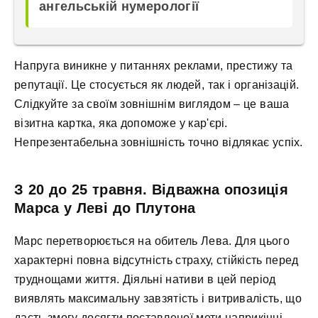
ангельській нумерології
Напруга виникне у питаннях реклами, престижу та
репутації. Це стосується як людей, так і організацій.
Слідкуйте за своїм зовнішнім виглядом – це ваша
візитна картка, яка допоможе у кар'єрі.
Непрезентабельна зовнішність точно відлякає успіх.
З 20 до 25 травня. Відважна опозиція
Марса у Леві до Плутона
Марс перетворюється на обитель Лева. Для цього
характерні повна відсутність страху, стійкість перед
труднощами життя. Діяльні нативи в цей період
виявлять максимальну завзятість і витривалість, що
дасть змогу досягти поставленої мети наприкінці