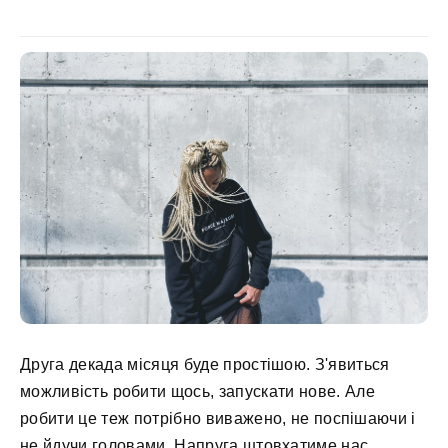
Друга декада місяця буде простішою. З'явиться
можливість робити щось, запускати нове. Але
робити це теж потрібно виважено, не поспішаючи і
не йдучи головами. Напруга штовхатиме нас