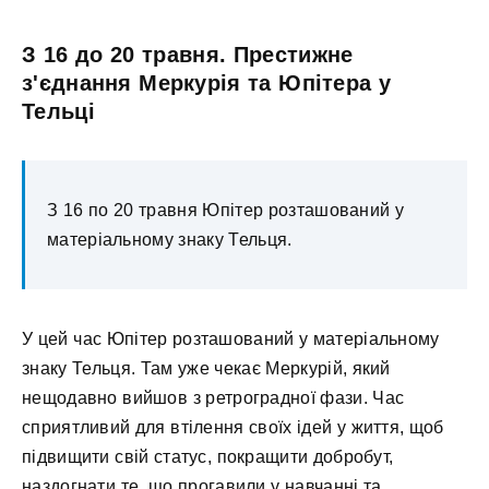
З 16 до 20 травня. Престижне
з'єднання Меркурія та Юпітера у
Тельці
З 16 по 20 травня Юпітер розташований у
матеріальному знаку Тельця.
У цей час Юпітер розташований у матеріальному
знаку Тельця. Там уже чекає Меркурій, який
нещодавно вийшов з ретроградної фази. Час
сприятливий для втілення своїх ідей у життя, щоб
підвищити свій статус, покращити добробут,
наздогнати те, що прогавили у навчанні та