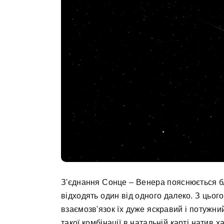
З'єднання Сонце – Венера пояснюється бл
відходять один від одного далеко. З цьог
взаємозв'язок їх дуже яскравий і потужни
такої комбінації в натальній карті натив 