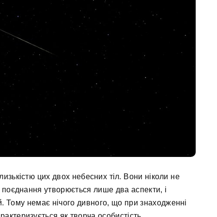
изькістю цих двох небесних тіл. Вони ніколи не
о поєднання утворюється лише два аспекти, і
й. Тому немає нічого дивного, що при знаходженні
характеризується як творча особистість.