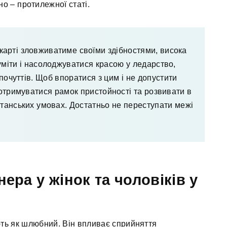
 – протилежної статі.
карті зловживатиме своїми здібностями, висока
уміти і насолоджуватися красою у ледарство,
 почуттів. Щоб впоратися з цим і не допустити
дотримуватися рамок пристойності та розвивати в
ртанських умовах. Достатньо не переступати межі
ера у жінок та чоловіків у
ють як шлюбний. Він впливає сприйняття