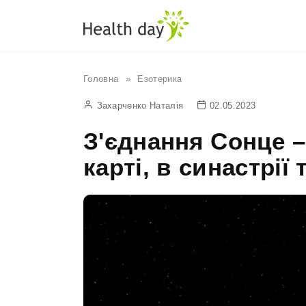
Перейти
до
вмісту
Головна
»
Езотерика
Захарченко Наталія
02.05.2023
З'єднання Сонце –
карті, в синастрії