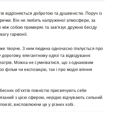
ів відрізняється добротою та душевністю. Поруч із
еречки. Він не любить напруженої атмосфери, за
 між собою примиряє та зав'язує дружню бесіду
вагу гармонії.
же творче. З ним людина одночасно піклується про
 дорогому, елегантному одязі та відвідуванні
 театрів. Можна не сумніватися, що з однаковим
о фільм чи експозицію, так і про модні віяння
бесних об'єктів повністю присвячують себе
в'язаний з цією сферою, нерідко відчувають сильний
 поезії, висловлюючи це у різних хобі.