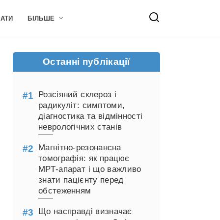
НАТИ
БІЛЬШЕ
Останні публікації
Розсіяний склероз і
радикуліт: симптоми,
діагностика та відмінності
неврологічних станів
Магнітно-резонансна
томографія: як працює
МРТ-апарат і що важливо
знати пацієнту перед
обстеженням
Що насправді визначає