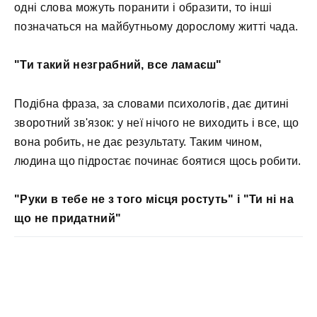
одні слова можуть поранити і образити, то інші
позначаться на майбутньому дорослому житті чада.
"Ти такий незграбний, все ламаєш"
Подібна фраза, за словами психологів, дає дитині
зворотний зв'язок: у неї нічого не виходить і все, що
вона робить, не дає результату. Таким чином,
людина що підростає починає боятися щось робити.
"Руки в тебе не з того місця ростуть" і "Ти ні на
що не придатний"