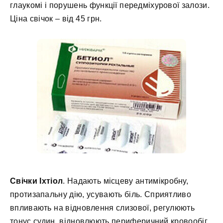
глаукомі і порушень функції передміхурової залози.
Ціна свічок – від 45 грн.
Свічки Іхтіол
. Надають місцеву антимікробну,
протизапальну дію, усувають біль. Сприятливо
впливають на відновлення слизової, регулюють
тонус судин, відновлюють периферичний кровообіг.