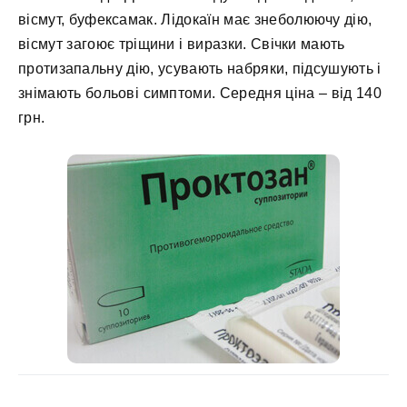
вісмут, буфексамак. Лідокаїн має знеболюючу дію,
вісмут загоює тріщини і виразки. Свічки мають
протизапальну дію, усувають набряки, підсушують і
знімають больові симптоми. Середня ціна – від 140
грн.