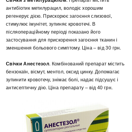
Свічки з метилурацилом
. Препарат містить
антибіотик метилурацил, володіє хорошим
регенерує дією. Прискорює загоєння слизової,
стимулює імунітет, зупиняє кровотечі. В
післяопераційному періоді показано його
застосування для прискорення загоєння тканин і
зменшення больового симптому. Ціна – від 30 грн.
Свічки Анестезол
. Комбінований препарат містить
бензокаїн, вісмут, ментол, оксид цинку. Допомагає
зупинити кровотечу, знімає болі, надає підсушує і
антисептичну дію. Ціна препарату – від 40 грн.