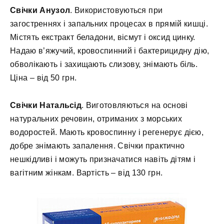
Свічки Анузол
. Використовуються при
загостреннях і запальних процесах в прямій кишці.
Містять екстракт беладони, вісмут і оксид цинку.
Надаю в’яжучий, кровоспинний і бактерицидну дію,
обволікають і захищають слизову, знімають біль.
Ціна – від 50 грн.
Свічки Натальсід
. Виготовляються на основі
натуральних речовин, отриманих з морських
водоростей. Мають кровоспинну і регенерує дією,
добре знімають запалення. Свічки практично
нешкідливі і можуть призначатися навіть дітям і
вагітним жінкам. Вартість – від 130 грн.