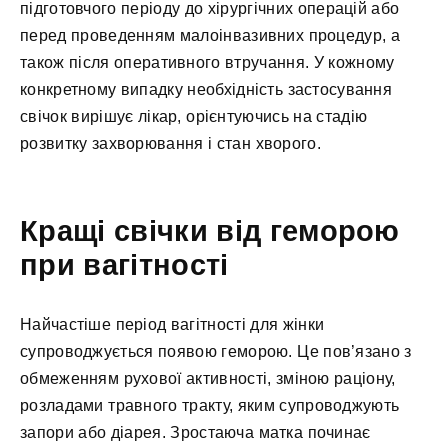
підготовчого періоду до хірургічних операцій або
перед проведенням малоінвазивних процедур, а
також після оперативного втручання. У кожному
конкретному випадку необхідність застосування
свічок вирішує лікар, орієнтуючись на стадію
розвитку захворювання і стан хворого.
Кращі свічки від геморою
при вагітності
Найчастіше період вагітності для жінки
супроводжується появою геморою. Це пов’язано з
обмеженням рухової активності, зміною раціону,
розладами травного тракту, яким супроводжують
запори або діарея. Зростаюча матка починає