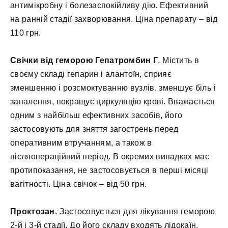
антимікробну і болезаспокійливу дію. Ефективний
на ранній стадії захворювання. Ціна препарату – від
110 грн.
Свічки від геморою Гепатромбин Г
. Містить в
своєму складі гепарин і алантоїн, сприяє
зменшенню і розсмоктуванню вузлів, зменшує біль і
запалення, покращує циркуляцію крові. Вважається
одним з найбільш ефективних засобів, його
застосовують для зняття загострень перед
оперативним втручанням, а також в
післяопераційний період. В окремих випадках має
протипоказання, не застосовується в перші місяці
вагітності. Ціна свічок – від 50 грн.
Проктозан
. Застосовується для лікування геморою
2-й і 3-й стадії. До його складу входять лідокаїн,