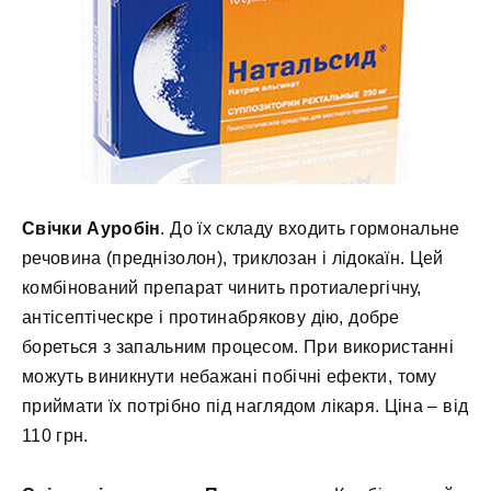
Свічки Ауробін
. До їх складу входить гормональне
речовина (преднізолон), триклозан і лідокаїн. Цей
комбінований препарат чинить протиалергічну,
антісептіческре і протинабрякову дію, добре
бореться з запальним процесом. При використанні
можуть виникнути небажані побічні ефекти, тому
приймати їх потрібно під наглядом лікаря. Ціна – від
110 грн.