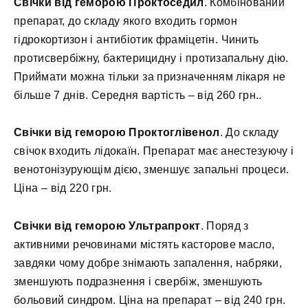
Свічки від геморою Проктоседил
. Комбінований
препарат, до складу якого входить гормон
гідрокортизон і антибіотик фраміцетін. Чинить
протисвербіжну, бактерицидну і протизапальну дію.
Приймати можна тільки за призначенням лікаря не
більше 7 днів. Середня вартість – від 260 грн..
Свічки від геморою Проктоглівенол
. До складу
свічок входить лідокаїн. Препарат має анестезуючу і
венотонізурующім дією, зменшує запальні процеси.
Ціна – від 220 грн.
Свічки від геморою Ультрапрокт
. Поряд з
активними речовинами містять касторове масло,
завдяки чому добре знімають запалення, набряки,
зменшують подразнення і свербіж, зменшують
больовий синдром. Ціна на препарат – від 240 грн.