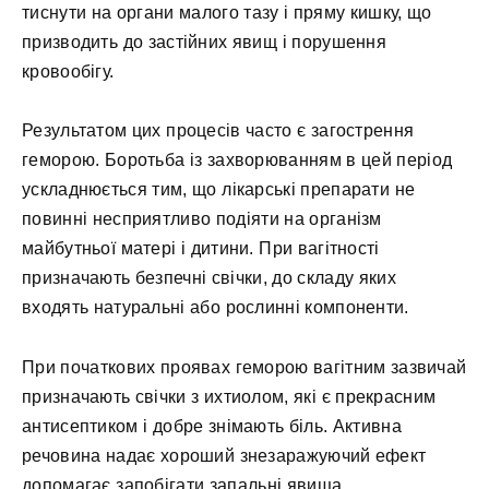
тиснути на органи малого тазу і пряму кишку, що
призводить до застійних явищ і порушення
кровообігу.
Результатом цих процесів часто є загострення
геморою. Боротьба із захворюванням в цей період
ускладнюється тим, що лікарські препарати не
повинні несприятливо подіяти на організм
майбутньої матері і дитини. При вагітності
призначають безпечні свічки, до складу яких
входять натуральні або рослинні компоненти.
При початкових проявах геморою вагітним зазвичай
призначають свічки з ихтиолом, які є прекрасним
антисептиком і добре знімають біль. Активна
речовина надає хороший знезаражуючий ефект
допомагає запобігати запальні явища.