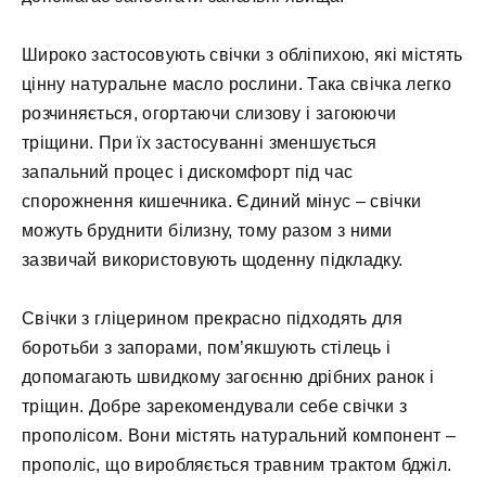
Широко застосовують свічки з обліпихою, які містять
цінну натуральне масло рослини. Така свічка легко
розчиняється, огортаючи слизову і загоюючи
тріщини. При їх застосуванні зменшується
запальний процес і дискомфорт під час
спорожнення кишечника. Єдиний мінус – свічки
можуть бруднити білизну, тому разом з ними
зазвичай використовують щоденну підкладку.
Свічки з гліцерином прекрасно підходять для
боротьби з запорами, пом’якшують стілець і
допомагають швидкому загоєнню дрібних ранок і
тріщин. Добре зарекомендували себе свічки з
прополісом. Вони містять натуральний компонент –
прополіс, що виробляється травним трактом бджіл.