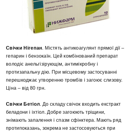
Свічки Нігепан
. Містять антикоагулянт прямої дії –
гепарин і бензокаїн. Цей комбінований препарат
володіє анельгізірующім, антимікробну і
протизапальну дію. При місцевому застосуванні
перешкоджає утворенню тромбів і загоює слизову.
Ціна – від 80 грн.
Свічки Бетіол
. До складу свічок входить екстракт
беладони і іхтіол. Добре загоюють тріщини,
знімають запалення і спазм сфінктера. Мають ряд
протипоказань, зокрема не застосовуються при