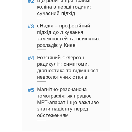
Що робити при травмі
коліна в перші години:
сучасний підхід
єНадія – професійний
підхід до лікування
залежностей та психічних
розладів у Києві
Розсіяний склероз і
радикуліт: симптоми,
діагностика та відмінності
неврологічних станів
Магнітно-резонансна
томографія: як працює
МРТ-апарат і що важливо
знати пацієнту перед
обстеженням