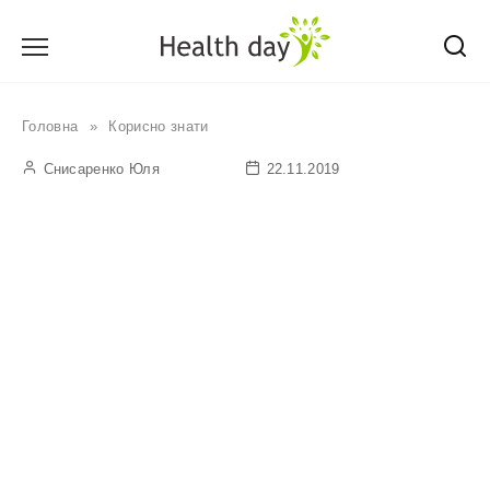
Перейти
до
вмісту
Головна
»
Корисно знати
Снисаренко Юля
22.11.2019