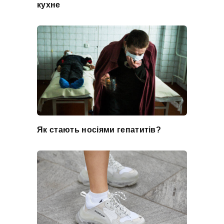
кухне
Як стають носіями гепатитів?