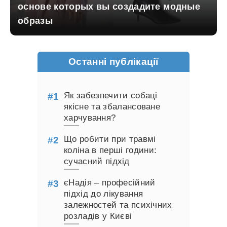
основе которых вы создадите модные
образы
Останні публікації
Як забезпечити собаці
якісне та збалансоване
харчування?
Що робити при травмі
коліна в перші години:
сучасний підхід
єНадія – професійний
підхід до лікування
залежностей та психічних
розладів у Києві