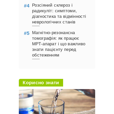
Розсіяний склероз і
радикуліт: симптоми,
діагностика та відмінності
неврологічних станів
Магнітно-резонансна
томографія: як працює
МРТ-апарат і що важливо
знати пацієнту перед
обстеженням
Корисно знати