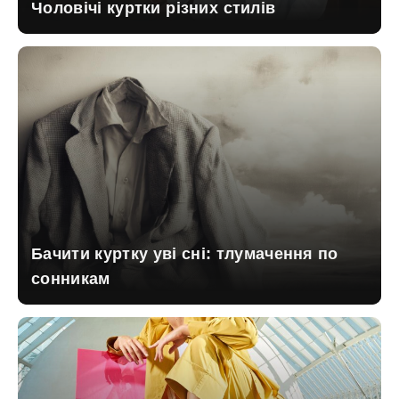
Чоловічі куртки різних стилів
Бачити куртку уві сні: тлумачення по
сонникам