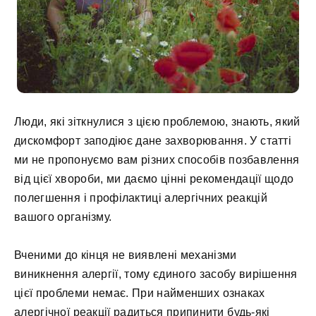
Люди, які зіткнулися з цією проблемою, знають, який
дискомфорт заподіює дане захворювання. У статті
ми не пропонуємо вам різних способів позбавлення
від цієї хвороби, ми даємо цінні рекомендації щодо
полегшення і профілактиці алергічних реакцій
вашого організму.
Вченими до кінця не виявлені механізми
виникнення алергії, тому єдиного засобу вирішення
цієї проблеми немає. При найменших ознаках
алергічної реакції радиться припинити будь-які