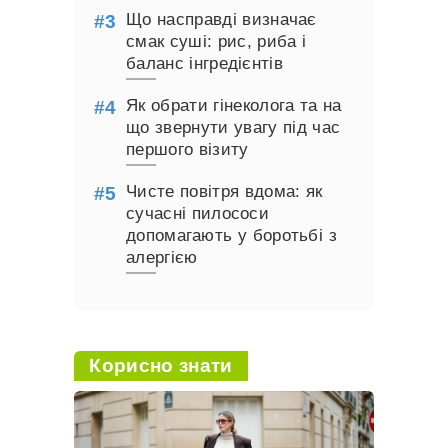
Що насправді визначає
смак суші: рис, риба і
баланс інгредієнтів
Як обрати гінеколога та на
що звернути увагу під час
першого візиту
Чисте повітря вдома: як
сучасні пилососи
допомагають у боротьбі з
алергією
Корисно знати