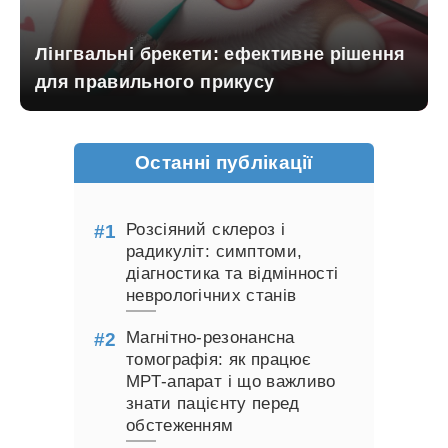
Лінгвальні брекети: ефективне рішення
для правильного прикусу
Останні публікації
Розсіяний склероз і
радикуліт: симптоми,
діагностика та відмінності
неврологічних станів
Магнітно-резонансна
томографія: як працює
МРТ-апарат і що важливо
знати пацієнту перед
обстеженням