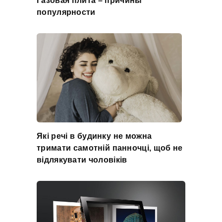
Газовая плита – причины
популярности
Які речі в будинку не можна
тримати самотній панночці, щоб не
відлякувати чоловіків