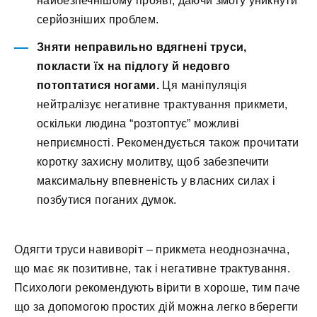
найбезпечнішому прояві, даючи змогу уникнути
серйозніших проблем.
Зняти неправильно вдягнені труси,
покласти їх на підлогу й недовго
потоптатися ногами.
Ця маніпуляція
нейтралізує негативне трактування прикмети,
оскільки людина “розтоптує” можливі
неприємності. Рекомендується також прочитати
коротку захисну молитву, щоб забезпечити
максимальну впевненість у власних силах і
позбутися поганих думок.
Одягти труси навиворіт – прикмета неоднозначна,
що має як позитивне, так і негативне трактування.
Психологи рекомендують вірити в хороше, тим паче
що за допомогою простих дій можна легко вберегти