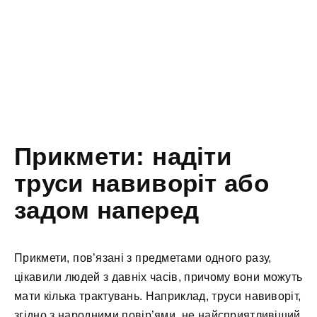
Прикмети: надіти
труси навиворіт або
задом наперед
Прикмети, пов’язані з предметами одного разу,
цікавили людей з давніх часів, причому вони можуть
мати кілька трактувань. Наприклад, труси навиворіт,
згідно з народними повір’ями, не найсприятливіший