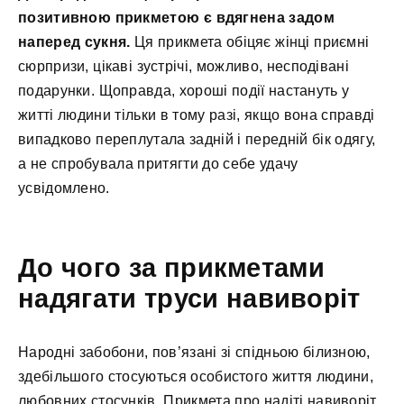
позитивною прикметою є вдягнена задом
наперед сукня.
Ця прикмета обіцяє жінці приємні
сюрпризи, цікаві зустрічі, можливо, несподівані
подарунки. Щоправда, хороші події настануть у
житті людини тільки в тому разі, якщо вона справді
випадково переплутала задній і передній бік одягу,
а не спробувала притягти до себе удачу
усвідомлено.
До чого за прикметами
надягати труси навиворіт
Народні забобони, пов’язані зі спідньою білизною,
здебільшого стосуються особистого життя людини,
любовних стосунків. Прикмета про надіті навиворіт