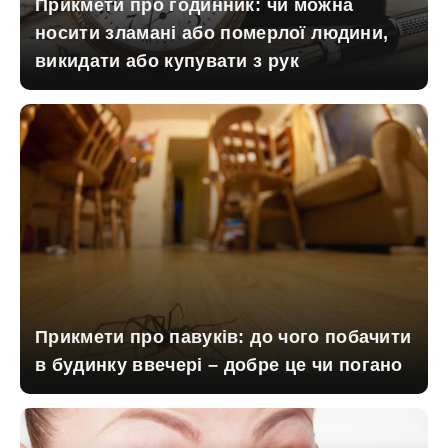
Прикмети про годинник: чи можна
носити зламані або померлої людини,
викидати або купувати з рук
Прикмети про павуків: до чого побачити
в будинку ввечері – добре це чи погано