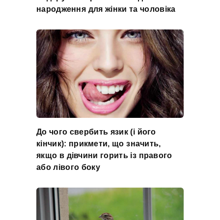
народження для жінки та чоловіка
До чого свербить язик (і його
кінчик): прикмети, що значить,
якщо в дівчини горить із правого
або лівого боку