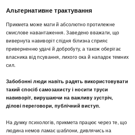
Альтернативне трактування
Прикмета може мати й абсолютно протилежне
смислове навантаження. Заведено вважати, що
вивернута навиворіт спідня білизна сприяє
приверненню удачі й добробуту, а також оберігає
власника від псування, лихого ока й нападок темних
сил.
Забобонні люди навіть радять використовувати
такий спосіб самозахисту і носити труси
навиворіт, вирушаючи на важливу зустріч,
ділові переговори, публічний виступ.
На думку психологів, прикмета працює через те, що
людина немов ламає шаблони, дивлячись на