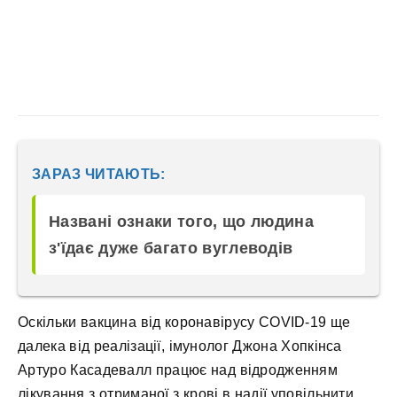
ЗАРАЗ ЧИТАЮТЬ:
Названі ознаки того, що людина
з'їдає дуже багато вуглеводів
Оскільки вакцина від коронавірусу COVID-19 ще
далека від реалізації, імунолог Джона Хопкінса
Артуро Касадевалл працює над відродженням
лікування з отриманої з крові в надії уповільнити