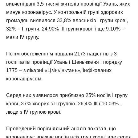
вивчені дані 3,5 тисячі жителів провінції Ухань, яких
минув коронавірус. У контрольній групі здорових
громадян виявилося 33,8% власників I групи крові,
32% – II групи, 24,90% III групи крові, і ще 9,10% –
мали IV групу.
Потім обстеженням піддали 2173 пацієнтів з 3
госпіталів провінції Ухань і Шеньчженя і порядку
1775 – з лікарні «Цзіньіньтань», інфікованих
коронавірусом.
Серед них виявилося приблизно 25% носіїв I групу
крові, 37% хворих з II групою, 26,4% III і 10,03% –
люди з IV групою крові.
Проведений порівняльний аналіз показав, що
коронавірус вражає носіїв всіх груп крові, але серед