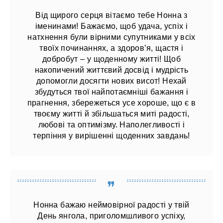
Від щирого серця вітаємо тебе Нонна з
іменинами! Бажаємо, щоб удача, успіх і
натхнення були вірними супутниками у всіх
твоїх починаннях, а здоров’я, щастя і
добробут – у щоденному житті! Щоб
накопичений життєвий досвід і мудрість
допомогли досягти нових висот! Нехай
збудуться твої найпотаємніші бажання і
прагнення, збережеться усе хороше, що є в
твоєму житті й ​​збільшаться миті радості,
любові та оптимізму. Наполегливості і
терпіння у вирішенні щоденних завдань!
Нонна бажаю неймовірної радості у твій
День янгола, приголомшливого успіху,