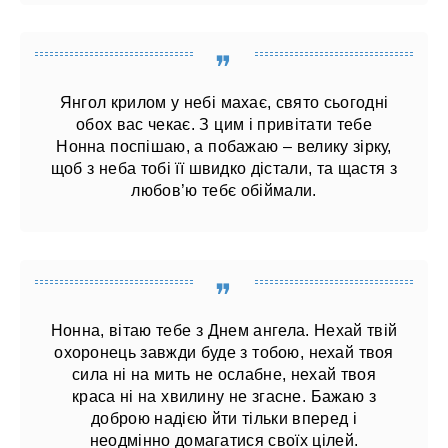
Янгол крилом у небі махає, свято сьогодні
обох вас чекає. З цим і привітати тебе
Нонна поспішаю, а побажаю – велику зірку,
щоб з неба тобі її швидко дістали, та щастя з
любов’ю тебє обіймали.
Нонна, вітаю тебе з Днем ангела. Нехай твій
охоронець завжди буде з тобою, нехай твоя
сила ні на мить не ослабне, нехай твоя
краса ні на хвилину не згасне. Бажаю з
доброю надією йти тільки вперед і
неодмінно домагатися своїх цілей.