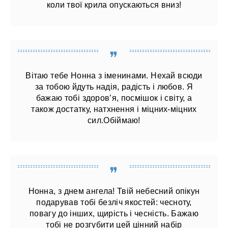
коли твої крила опускаються вниз!
Вітаю тебе Нонна з іменинами. Нехай всюди
за тобою йдуть надія, радість і любов. Я
бажаю тобі здоров’я, посмішок і світу, а
також достатку, натхнення і міцних-міцних
сил.Обіймаю!
Нонна, з днем ​​ангела! Твій небесний опікун
подарував тобі безліч якостей: чесноту,
повагу до інших, щирість і чесність. Бажаю
тобі не розгубити цей цінний набір