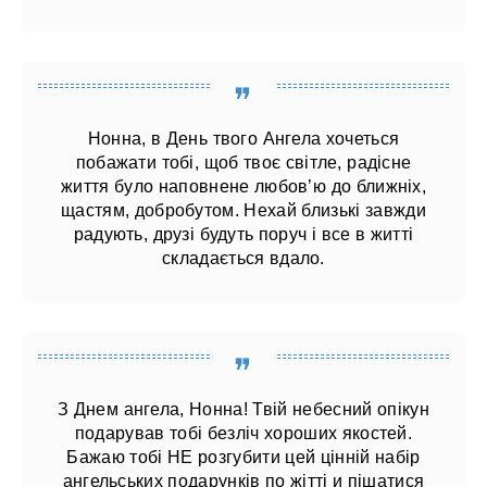
Нонна, в День твого Ангела хочеться
побажати тобі, щоб твоє світле, радісне
життя було наповнене любов’ю до ближніх,
щастям, добробутом. Нехай близькі завжди
радують, друзі будуть поруч і все в житті
складається вдало.
З Днем ангела, Нонна! Твій небесний опікун
подарував тобі безліч хороших якостей.
Бажаю тобі НЕ розгубити цей цінній набір
ангельських подарунків по жітті и пішатися