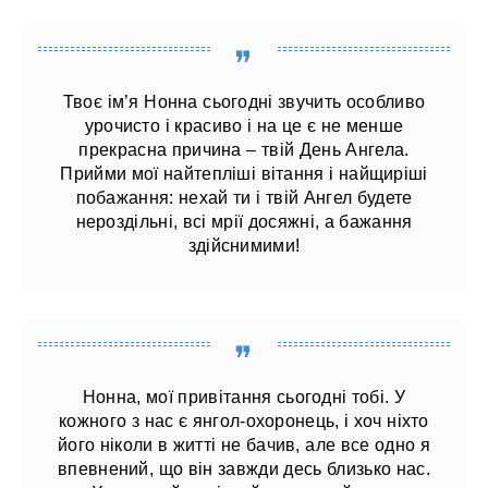
Твоє ім’я Нонна сьогодні звучить особливо
урочисто і красиво і на це є не менше
прекрасна причина – твій День Ангела.
Прийми мої найтепліші вітання і найщиріші
побажання: нехай ти і твій Ангел будете
нероздільні, всі мрії досяжні, а бажання
здійснимими!
Нонна, мої привітання сьогодні тобі. У
кожного з нас є янгол-охоронець, і хоч ніхто
його ніколи в житті не бачив, але все одно я
впевнений, що він завжди десь близько нас.