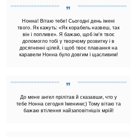
Нонна! Вітаю тебе! Сьогодні день імені
твого. Як кажуть: «Як корабель назвеш, так
він і попливе». Я бажаю, щоб ім’я твоє
допомогло тобі у творчому розвитку і в
досягненні цілей, і щоб твоє плавання на
каравели Нонна було довгим і щасливим!
До мене ангел прілітав й сказавши, что у
тебе Нонна сегодня Іменини;) Тому вітаю та
бажаю втілення найзаповітнішіх мрій!