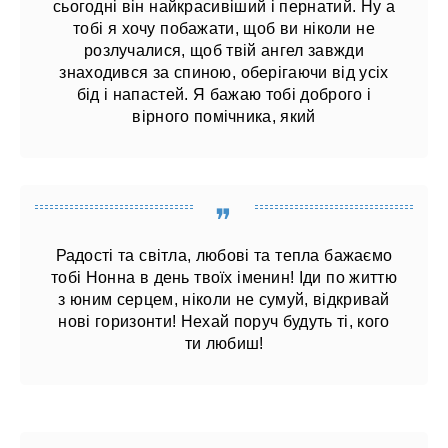
сьогодні він найкрасивіший і пернатий. Ну а
тобі я хочу побажати, щоб ви ніколи не
розлучалися, щоб твій ангел завжди
знаходився за спиною, оберігаючи від усіх
бід і напастей. Я бажаю тобі доброго і
вірного помічника, який
Радості та світла, любові та тепла бажаємо
тобі Нонна в день твоїх іменин! Іди по життю
з юним серцем, ніколи не сумуй, відкривай
нові горизонти! Нехай поруч будуть ті, кого
ти любиш!