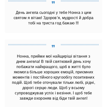
День ангела сьогодні у тебе Нонна з цим
святом я вітаю! Здоров’я, мудрості й добра
тобі на триста год бажаю !!!
Нонна, прийми мої найщиріші вітання з
днем ​​ангела! В твій святковий день хочу
побажати найкращого, щоб в житті було
якомога більше хороших емоцій, приємних
моментів і постійного кругообігу позитивних
подій. Щоб тебе оточували тільки любі, рідні,
дорогі серцю люди. Щоб у всьому
супроводжував успіх і везіння. І щоб тебе
завжди охороняв від біди твій ангел!