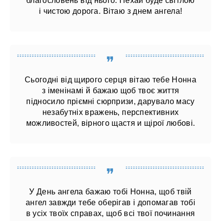
благословень від нього. Нехай буде світлою
і чистою дорога. Вітаю з днем ​​ангела!
Сьогодні від щирого серця вітаю тебе Нонна
з іменінамі й бажаю щоб твоє життя
підносило пріємні сюрпризи, дарувало масу
незабутніх вражень, перспективних
можливостей, вірного щастя и щірої любові.
У День ангела бажаю тобі Нонна, щоб твій
ангел завжди тебе оберігав і допомагав тобі
в усіх твоїх справах, щоб всі твої починання