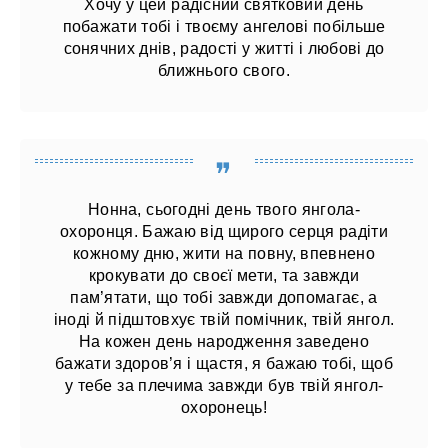
Хочу у цей радісний святковий день
побажати тобі і твоєму ангелові побільше
сонячних днів, радості у житті і любові до
ближнього свого.
Нонна, сьогодні день твого янгола-
охоронця. Бажаю від щирого серця радіти
кожному дню, жити на повну, впевнено
крокувати до своєї мети, та завжди
пам’ятати, що тобі завжди допомагає, а
іноді й підштовхує твій помічник, твій янгол.
На кожен день народження заведено
бажати здоров’я і щастя, я бажаю тобі, щоб
у тебе за плечима завжди був твій янгол-
охоронець!