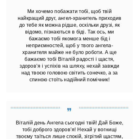
Ми хочемо побажати тобі, щоб твій
найкращий друг, ангел-хранитель приходив
до тебе як можна рідше, оскільки друзі, як
відомо, пізнаються в біді. Так ось, ми
бажаємо тобі якомога менше бід і
неприємностей, щоб у твого ангела-
хранителя майже не було роботи. А ще
бажаємо тобі Віталій радості і щастя,
здоров’я і успіхів на шляху, нехай завжди
над твоєю головою світить сонечко, а за
спиною стоїть надійний помічник!
Віталій день Ангела сьогодні твій! Дай Боже,
тобі доброго здоров’я! Нехай у вогнищі
твоєму таїться лише спокій, зігрітий щастям,