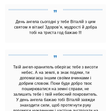
День ангела сьогодні у тебе Віталій з цим
святом я вітаю! Здоров’я, мудрості й добра
тобі на триста год бажаю !!!
Твій ангел-хранитель оберігає тебе з висоти
небес. А на землі, в знак подяки, ти
допомагаєш іншим своїми вчинками і
добрим словом. Поки буде добро твоє
поширюватися на земні справи, не
залишить тебе і твій небесний покровитель.
У день ангела бажаю тобі Віталій завжди
знаходити сили, щоб протягнути руку
допомоги нужденним і частіше зустрічати на