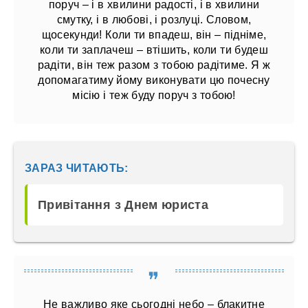
поруч – і в хвилини радості, і в хвилини
смутку, і в любові, і розлуці. Словом,
щосекунди! Коли ти впадеш, він – підніме,
коли ти заплачеш – втішить, коли ти будеш
радіти, він теж разом з тобою радітиме. Я ж
допомагатиму йому виконувати цю почесну
місію і теж буду поруч з тобою!
ЗАРАЗ ЧИТАЮТЬ:
Привітання з Днем юриста
Не важливо яке сьогодні небо – блакитне