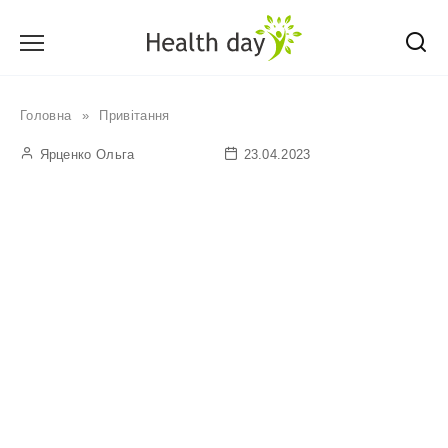
Перейти
до
вмісту
Головна
»
Привітання
Ярценко Ольга
23.04.2023