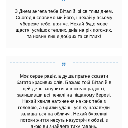
З Днем ангела тебе Віталій, зі світлим днем.
Сьогодні славимо ми його, і нехай у всьому
убереже тебе, врятує. Нехай буде море
щастя, усмішок теплих, днів на рік погожих,
та новин лише добрих та світлих!
Моє серце радіє, а душа прагне сказати
багато красивих слів. Бажаю тобі Віталій в
цей день зануритися в океан радості,
залишивши всі печалі на піщаному березі.
Нехай хвиля натхнення накриє тебе з
головою, а бризки удачі і успіху назавжди
залишаться на обличчі. Нехай бурхливі
потоки життя несуть назустріч любові, з
якою ви знайдете тиху гавань.