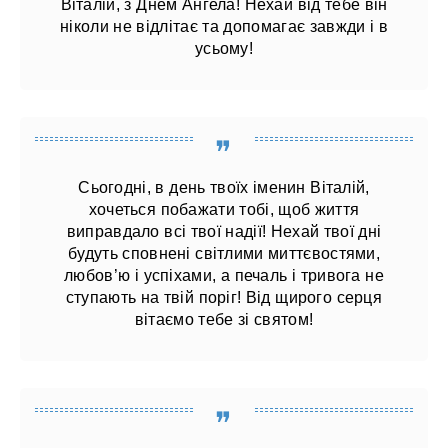
Віталій, з Днем Ангела! Нехай від тебе він
ніколи не відлітає та допомагає завжди і в
усьому!
Сьогодні, в день твоїх іменин Віталій,
хочеться побажати тобі, щоб життя
виправдало всі твої надії! Нехай твої дні
будуть сповнені світлими миттєвостями,
любов’ю і успіхами, а печаль і тривога не
ступають на твій поріг! Від щирого серця
вітаємо тебе зі святом!