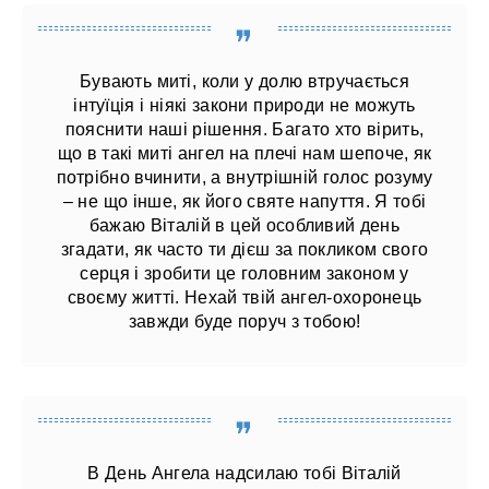
Бувають миті, коли у долю втручається
інтуїція і ніякі закони природи не можуть
пояснити наші рішення. Багато хто вірить,
що в такі миті ангел на плечі нам шепоче, як
потрібно вчинити, а внутрішній голос розуму
– не що інше, як його святе напуття. Я тобі
бажаю Віталій в цей особливий день
згадати, як часто ти дієш за покликом свого
серця і зробити це головним законом у
своєму житті. Нехай твій ангел-охоронець
завжди буде поруч з тобою!
В День Ангела надсилаю тобі Віталій