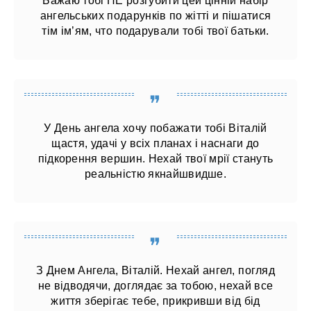
Бажаю тобі НЕ розгубити цей цінній набір
ангельських подарунків по жітті и пішатися
тім ім’ям, что подарували тобі твої батьки.
У День ангела хочу побажати тобі Віталій
щастя, удачі у всіх планах і наснаги до
підкорення вершин. Нехай твої мрії стануть
реальністю якнайшвидше.
З Днем Ангела, Віталій. Нехай ангел, погляд
не відводячи, доглядає за тобою, нехай все
життя зберігає тебе, прикривши від бід