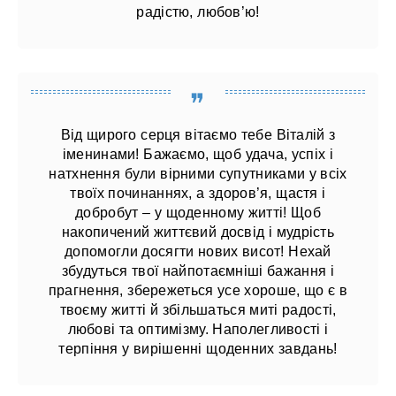
радістю, любов’ю!
Від щирого серця вітаємо тебе Віталій з
іменинами! Бажаємо, щоб удача, успіх і
натхнення були вірними супутниками у всіх
твоїх починаннях, а здоров’я, щастя і
добробут – у щоденному житті! Щоб
накопичений життєвий досвід і мудрість
допомогли досягти нових висот! Нехай
збудуться твої найпотаємніші бажання і
прагнення, збережеться усе хороше, що є в
твоєму житті й ​​збільшаться миті радості,
любові та оптимізму. Наполегливості і
терпіння у вирішенні щоденних завдань!