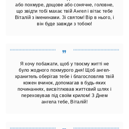
або похмуре, дощове або сонячне, головне,
що звідти тобі махає твій Ангел і вітає тебе
Віталій з іменинами. Зі святом! Вір в нього, і
він буде завжди з тобою!
Я хочу побажати, щоб у твоєму житті не
було жодного похмурого дня! Щоб ангел-
хранитель оберігав тебе і благословляв твій
кожен вчинок, допомагав в будь-яких
починаннях, висвітлював життєвий шлях і
переховував під своїм крилом! З Днем
ангела тебе, Віталій!