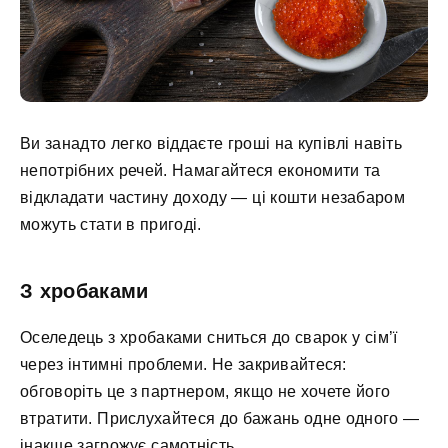
Ви занадто легко віддаєте гроші на купівлі навіть
непотрібних речей. Намагайтеся економити та
відкладати частину доходу — ці кошти незабаром
можуть стати в пригоді.
З хробаками
Оселедець з хробаками сниться до сварок у сім’ї
через інтимні проблеми. Не закривайтеся:
обговоріть це з партнером, якщо не хочете його
втратити. Прислухайтеся до бажань одне одного —
інакше загрожує самотність.