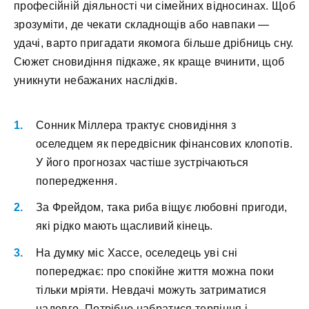
професійній діяльності чи сімейних відносинах. Щоб
зрозуміти, де чекати складнощів або навпаки —
удачі, варто пригадати якомога більше дрібниць сну.
Сюжет сновидіння підкаже, як краще вчинити, щоб
уникнути небажаних наслідків.
Сонник Міллера трактує сновидіння з
оселедцем як передвісник фінансових клопотів.
У його прогнозах частіше зустрічаються
попередження.
За Фрейдом, така риба віщує любовні пригоди,
які рідко мають щасливий кінець.
На думку міс Хассе, оселедець уві сні
попереджає: про спокійне життя можна поки
тільки мріяти. Невдачі можуть затриматися
надовго. Потрібно набратися терпіння і