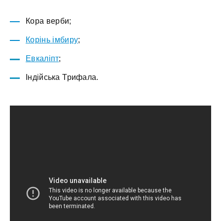
Кора верби;
Корінь імбиру
;
Евкаліпт
;
Індійська Трифала.