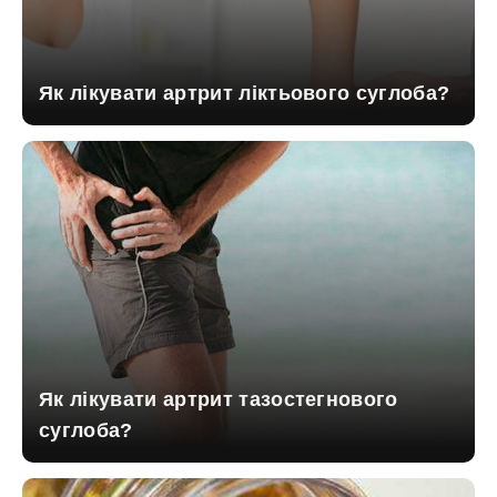
Як лікувати артрит ліктьового суглоба?
Як лікувати артрит тазостегнового
суглоба?