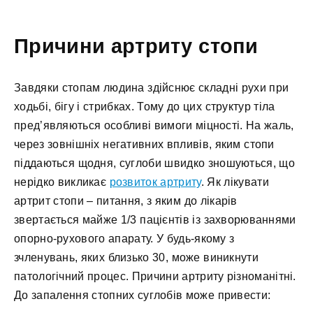
Причини артриту стопи
Завдяки стопам людина здійснює складні рухи при
ходьбі, бігу і стрибках. Тому до цих структур тіла
пред’являються особливі вимоги міцності. На жаль,
через зовнішніх негативних впливів, яким стопи
піддаються щодня, суглоби швидко зношуються, що
нерідко викликає
розвиток артриту
. Як лікувати
артрит стопи – питання, з яким до лікарів
звертається майже 1/3 пацієнтів із захворюваннями
опорно-рухового апарату. У будь-якому з
зчленувань, яких близько 30, може виникнути
патологічний процес. Причини артриту різноманітні.
До запалення стопних суглобів може привести: