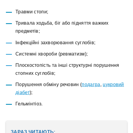
Травми стопи;
Тривала ходьба, біг або підняття важких
предметів;
Інфекційні захворювання суглобів;
Системні хвороби (ревматизм);
Плоскостопість та інші структурні порушення
стопних суглобів;
Порушення обміну речовин (
подагра
,
цукровий
діабет
);
Гельмінтіоз.
ЗАРАЗ ЧИТАЮТЬ: