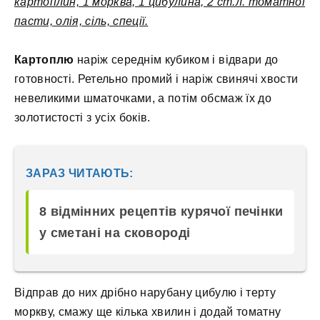
картоплин, 1 морква, 1 цибулина, 2 ст.л. томатної
пасти, олія, сіль, спеції.
Картоплю
наріж середнім кубиком і відвари до
готовності. Ретельно промий і наріж свинячі хвости
невеликими шматочками, а потім обсмаж їх до
золотистості з усіх боків.
ЗАРАЗ ЧИТАЮТЬ:
8 відмінних рецептів курячої печінки
у сметані на сковороді
Відправ до них дрібно нарубану цибулю і терту
моркву, смажу ще кілька хвилин і додай томатну