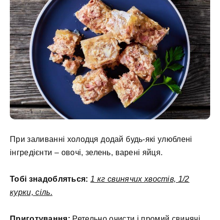
При заливанні холодця додай будь-які улюблені
інгредієнти – овочі, зелень, варені яйця.
Тобі знадобляться:
1 кг свинячих хвостів, 1/2
курки, сіль.
Приготування:
Ретельно очисти і промий свинячі