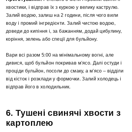
хвостики, і відправ їх з куркою у велику каструлю.
Залий водою, залиш на 2 години, після чого вили
воду і промий інгредієнти. Залий чистою водою,
доведи до кипіння і, за бажанням, додай цибулину,
коріння, зелень або спеції для бульйону.
Вари всі разом 5:00 на мінімальному вогні, але
дивися, щоб бульйон покривав м'ясо. Далі остуди і
проціди бульйон, посоли до смаку, а м'ясо – відділи
від кісток і розклади у формочки. Залий холодець і
відправ його в холодильник.
6. Тушені свинячі хвости з
картоплею