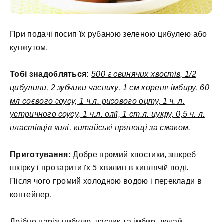
При подачі посип їх рубаною зеленою цибулею або
кунжутом.
Тобі знадобляться:
500 г свинячих хвостів, 1/2
цибулини, 2 зубчики часнику, 1 см кореня імбиру, 60
мл соєвого соусу, 1 ч.л. рисового оцту, 1 ч. л.
устричного соусу, 1 ч.л. олії, 1 ст.л. цукру, 0,5 ч. л.
пластівців чилі, китайські прянощі за смаком.
Приготування:
Добре промий хвостики, зшкреб
шкірку і проварити їх 5 хвилин в киплячій воді.
Після чого промий холодною водою і переклади в
контейнер.
Дрібно наріж цибулю, часник та імбир, додай