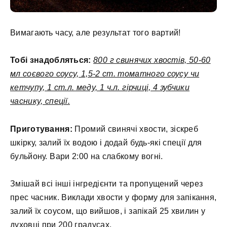
Вимагають часу, але результат того вартий!
Тобі знадобляться:
800 г свинячих хвостів, 50-60
мл соєвого соусу, 1,5-2 ст. томатного соусу чи
кетчупу, 1 ст.л. меду, 1 ч.л. гірчиці, 4 зубчики
часнику, спеції.
Приготування:
Промий свинячі хвости, зіскреб
шкірку, залий їх водою і додай будь-які спеції для
бульйону. Вари 2:00 на слабкому вогні.
Змішай всі інші інгредієнти та пропущений через
прес часник. Виклади хвости у форму для запікання,
залий їх соусом, що вийшов, і запікай 25 хвилин у
духовці при 200 градусах.