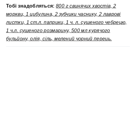
Тобі знадобляться:
800 г свинячих хвостів, 2
моркви, 1 цибулина, 2 зубчики часнику, 2 лаврові
листки, 1 ст.л. паприки, 1 ч. л. сушеного чебрецю,
1 ч.л. сушеного розмарину, 500 мл курячого
бульйону, олія, сіль, мелений чорний перець.