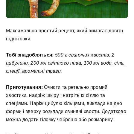
Максимально простий рецепт, який вимагає довгої
підготовки.
Тобі знадобляться:
500 г свинячих хвостів, 2
цибулини, 200 мл світлого пива, 100 мл води, сіль,
спеції, ароматні трави.
Приготування:
Очисти та ретельно промий
хвостики, надріж шкіру і натріть їх сіллю та
спеціями. Наріж цибулю кільцями, виклади на дно
форми і зверху розклади свинячі хвости. Додатково
можна додати гілочку чебрецю або розмарину.