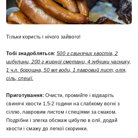
Тільки користь і нічого зайвого!
Тобі знадобляться:
500 г свинячих хвостів, 2
цибулини, 200 г жирної сметани, 4 зубчики часнику,
1 ч.л. борошна, 50 мл води, 1 лавровий лист, олія,
сіль, спеції.
Приготування:
Очисти, промийте і відваріть
свинячі хвости 1,5-2 години на слабкому вогні з
сіллю, лавровим листом і спеціями за смаком.
Подрібни і злегка обсмаж цибулю в олії, додай
хвости і смажу до легкої скоринки.