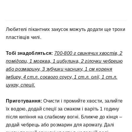
Любителі пікантних закусок можуть додати ще трохи
пластівців чилі.
Тобі знадобляться:
700-800 г свинячих хвостів, 2
помідори, 1 морква, 1 цибулина, 2 гілочки чебрецю
або розмарину, 3 зубчики часнику, 1 см кореня
імбиру, 4 ст.л. соєвого соусу, 1 ст.л. олії, 1 ст.л.
цукру, спеції.
Приготування:
Очисти і промийте хвости, залийте
їх водою, додай спеції за смаком і варіть 1 годину
після кипіння на слабкому вогні. Ближче до кінця –
додай чебрець або розмарин для аромату. Далі