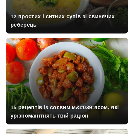
12 простих і ситних супів зі свинячих
реберець
15 рецептів із соєвим м&#039;ясом, які
урізноманітнять твій раціон