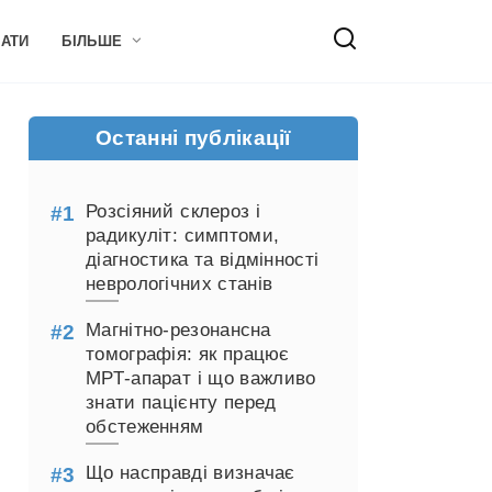
НАТИ
БІЛЬШЕ
Останні публікації
Розсіяний склероз і
радикуліт: симптоми,
діагностика та відмінності
неврологічних станів
Магнітно-резонансна
томографія: як працює
МРТ-апарат і що важливо
знати пацієнту перед
обстеженням
Що насправді визначає