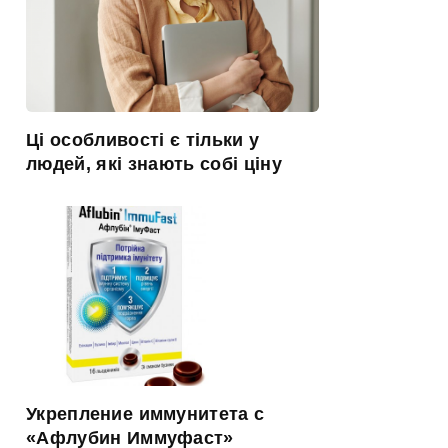
Ці особливості є тільки у
людей, які знають собі ціну
Укрепление иммунитета с
«Афлубин Иммуфаст»