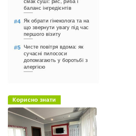
смак суші: рис, риба і
баланс інгредієнтів
Як обрати гінеколога та на
що звернути увагу під час
першого візиту
Чисте повітря вдома: як
сучасні пилососи
допомагають у боротьбі з
алергією
Корисно знати