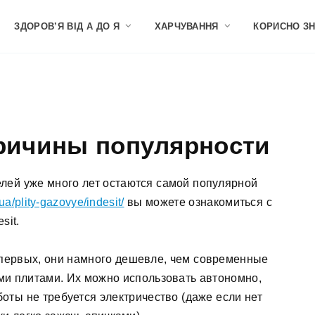
ЗДОРОВ’Я ВІД А ДО Я
ХАРЧУВАННЯ
КОРИСНО З
причины популярности
лей уже много лет остаются самой популярной
.ua/plity-gazovye/indesit/
вы можете ознакомиться с
sit.
-первых, они намного дешевле, чем современные
ми плитами. Их можно использовать автономно,
боты не требуется электричество (даже если нет