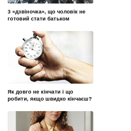
3 «дзвіночка», що чоловік не
готовий стати батьком
Як довго не кінчати і що
робити, якщо швидко кінчаєш?