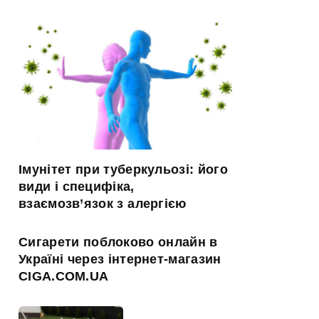
Імунітет при туберкульозі: його
види і специфіка,
взаємозв’язок з алергією
Сигарети поблоково онлайн в
Україні через інтернет-магазин
CIGA.COM.UA