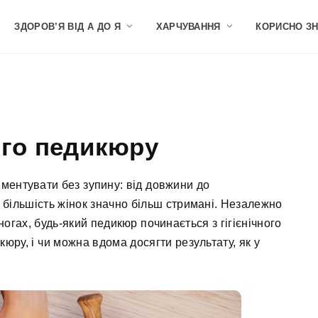
ЗДОРОВ’Я ВІД А ДО Я
ХАРЧУВАННЯ
КОРИСНО З
ого педикюру
иментувати без зупину: від довжини до
 більшість жінок значно більш стримані. Незалежно
 ногах, будь-який педикюр починається з гігієнічного
кюру, і чи можна вдома досягти результату, як у