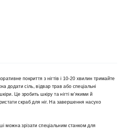
ративне покриття з нігтів і 10-20 хвилин тримайте
на додати сіль, відвар трав або спеціальні
кіри. Це зробить шкіру та нігті м’якими й
истати скраб для ніг. На завершення насухо
ші можна зрізати спеціальним станком для