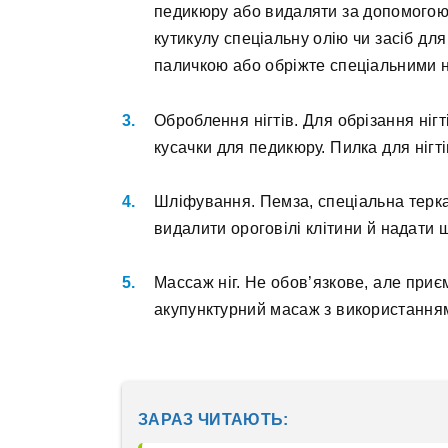
педикюру або видаляти за допомогою 
кутикулу спеціальну олію чи засіб для
паличкою або обріжте спеціальними 
Оброблення нігтів. Для обрізання ніг
кусачки для педикюру. Пилка для нігт
Шліфування. Пемза, спеціальна терк
видалити ороговілі клітини й надати ш
Массаж ніг. Не обов’язкове, але пр
акупунктурний масаж з використанням
ЗАРАЗ ЧИТАЮТЬ: