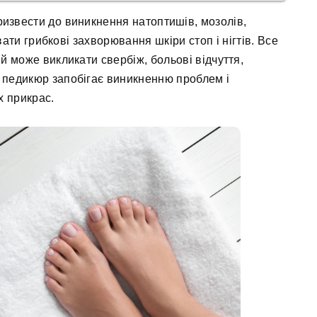
извести до виникнення натоптишів, мозолів,
вати грибкові захворювання шкіри стоп і нігтів. Все
 й може викликати свербіж, больові відчуття,
й педикюр запобігає виникненню проблем і
х прикрас.