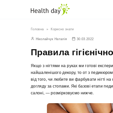
Перейти
до
вмісту
Головна
»
Корисно знати
Ніколайчук Наталія
30.03.2022
Правила гігієнічн
Якщо з нігтями на руках ми готові експер
найшаленішого декору, то от з педикюром
від того, чи любите ви фарбувати нігті на
догляду за стопами. Які базові етапи педи
салоні, — розмірковуємо нижче.