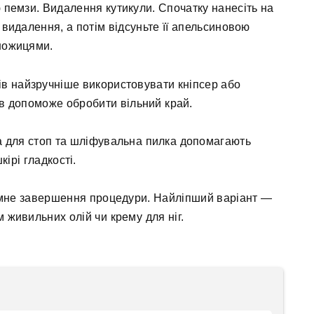
пемзи. Видалення кутикули. Спочатку нанесіть на
 видалення, а потім відсуньте її апельсиновою
ножицями.
тів найзручніше використовувати кніпсер або
ів допоможе обробити вільний край.
а для стоп та шліфувальна пилка допомагають
кірі гладкості.
иємне завершення процедури. Найліпший варіант —
 живильних олій чи крему для ніг.