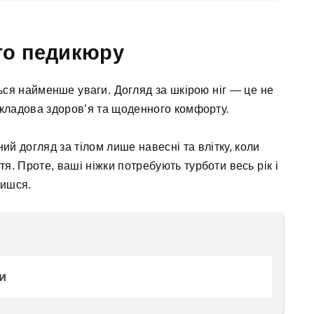
ого педикюру
ься найменше уваги. Догляд за шкірою ніг — це не
складова здоров’я та щоденного комфорту.
ий догляд за тілом лише навесні та влітку, коли
тя. Проте, ваші ніжки потребують турботи весь рік і
жишся.
и