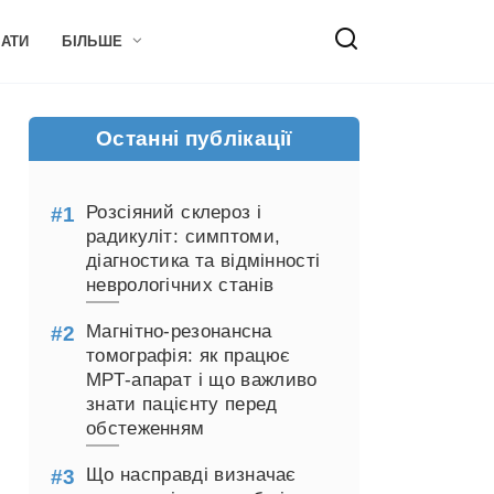
НАТИ
БІЛЬШЕ
Останні публікації
Розсіяний склероз і
радикуліт: симптоми,
діагностика та відмінності
неврологічних станів
Магнітно-резонансна
томографія: як працює
МРТ-апарат і що важливо
знати пацієнту перед
обстеженням
Що насправді визначає