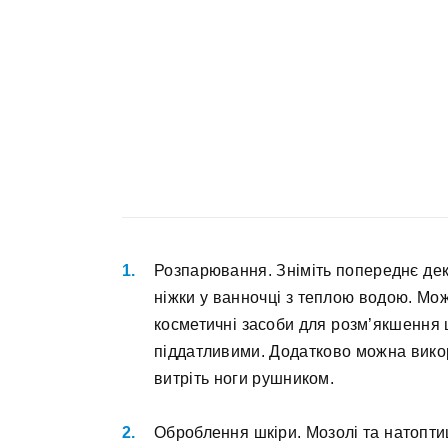
Розпарювання. Зніміть попереднє деко
ніжки у ванночці з теплою водою. Мож
косметичні засоби для розм’якшення ш
піддатливими. Додатково можна викор
витріть ноги рушником.
Оброблення шкіри. Мозолі та натопти