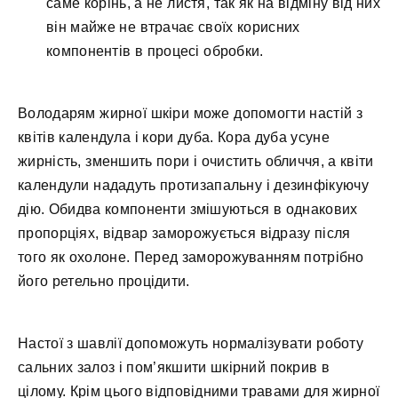
саме корінь, а не листя, так як на відміну від них
він майже не втрачає своїх корисних
компонентів в процесі обробки.
Володарям жирної шкіри може допомогти настій з
квітів календула і кори дуба. Кора дуба усуне
жирність, зменшить пори і очистить обличчя, а квіти
календули нададуть протизапальну і дезинфікуючу
дію. Обидва компоненти змішуються в однакових
пропорціях, відвар заморожується відразу після
того як охолоне. Перед заморожуванням потрібно
його ретельно процідити.
Настої з шавлії допоможуть нормалізувати роботу
сальних залоз і пом’якшити шкірний покрив в
цілому. Крім цього відповідними травами для жирної