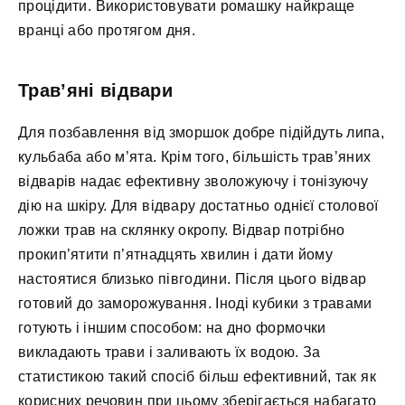
процідити. Використовувати ромашку найкраще
вранці або протягом дня.
Трав’яні відвари
Для позбавлення від зморшок добре підійдуть липа,
кульбаба або м’ята. Крім того, більшість трав’яних
відварів надає ефективну зволожуючу і тонізуючу
дію на шкіру. Для відвару достатньо однієї столової
ложки трав на склянку окропу. Відвар потрібно
прокип’ятити п’ятнадцять хвилин і дати йому
настоятися близько півгодини. Після цього відвар
готовий до заморожування. Іноді кубики з травами
готують і іншим способом: на дно формочки
викладають трави і заливають їх водою. За
статистикою такий спосіб більш ефективний, так як
корисних речовин при цьому зберігається набагато