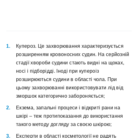
Купероз. Це захворювання характеризується
розширенням кровоносних судин. На серйозній
стадії хвороби судини стають видні на щоках,
носі і підборідді. Іноді при купероіз
розширюються судини в області чола. При
цьому захворюванні використовувати лід від
зморшок категорично забороняється;
Екзема, запальні процеси і відкриті рани на
шкірі – теж протипоказання до використання
такого методу догляду за своєю шкірою;
Експерти в області косметології не радять