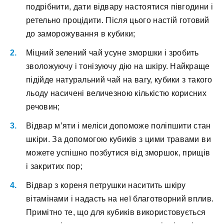
подрібнити, дати відвару настоятися півгодини і
ретельно процідити. Після цього настій готовий
до заморожування в кубики;
Міцний зелений чай усуне зморшки і зробить
зволожуючу і тонізуючу дію на шкіру. Найкраще
підійде натуральний чай на вагу, кубики з такого
льоду насичені величезною кількістю корисних
речовин;
Відвар м’яти і меліси допоможе поліпшити стан
шкіри. За допомогою кубиків з цими травами ви
можете успішно позбутися від зморшок, прищів
і закритих пор;
Відвар з кореня петрушки наситить шкіру
вітамінами і надасть на неї благотворний вплив.
Примітно те, що для кубиків використовується