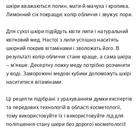
шкіри вважаються полин, мати-й-мачуха і кропива.
Лимонний сік покращує колір обличчя і звужує пори.
Для сухої шкіри підійдуть квіти липи і натуральний
квітковий мед. Настої з липи успішно наситять
шкірний покрив вітамінами і зволожать його. В
результаті колір обличчя стане краще, а сама шкіра
– м’якше. Десертну ложку меду потрібно розчинити
у воді. Заморожені медові кубики допоможуть шкірі
насититися вітамінами.
Ці рецепти підібрані з урахуванням думки експертів
та передових технологій в області косметології,
тому використовуйте їх і використовуйте лід для
поліпшення стану шкіри без дорогої косметології!