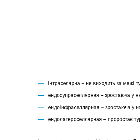
інтраселярна – не виходить за межі т
ендосупраселлярная – зростаюча у на
ендоінфраселлярная – зростаюча у н
ендолатероселлярная – проростає туре