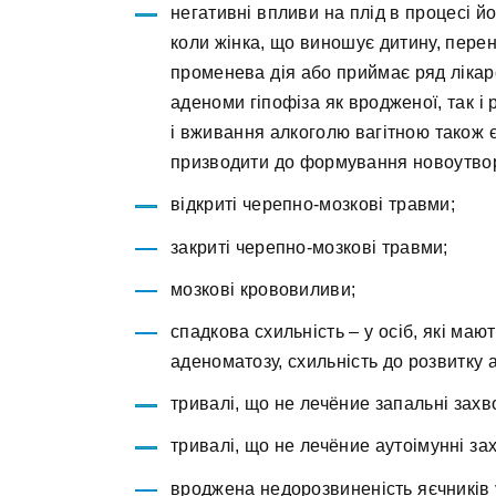
негативні впливи на плід в процесі й
коли жінка, що виношує дитину, перено
променева дія або приймає ряд ліка
аденоми гіпофіза як вродженої, так і
і вживання алкоголю вагітною також 
призводити до формування новоутво
відкриті черепно-мозкові травми;
закриті черепно-мозкові травми;
мозкові крововиливи;
спадкова схильність – у осіб, які м
аденоматозу, схильність до розвитку 
тривалі, що не лечёние запальні зах
тривалі, що не лечёние аутоімунні з
вроджена недорозвиненість яєчників 