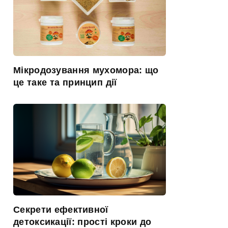
Мікродозування мухомора: що
це таке та принцип дії
Секрети ефективної
детоксикації: прості кроки до