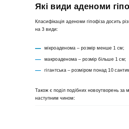
Які види аденоми гіп
Класифікація аденоми гіпофіза досить рі
на 3 види:
мікроаденома – розмір менше 1 см;
макроаденома – розмір більше 1 см;
гігантська – розміром понад 10 санти
Також є поділ подібних новоутворень за м
наступним чином: