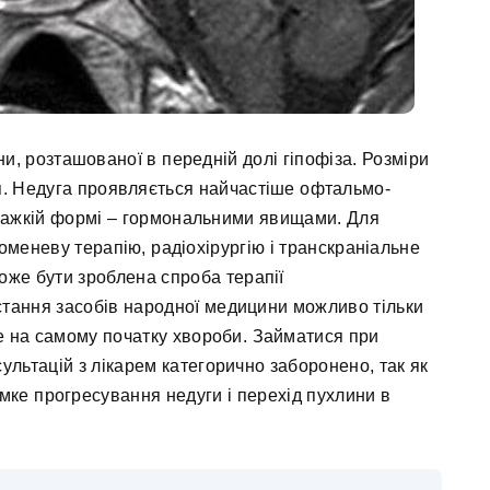
ни, розташованої в передній долі гіпофіза. Розміри
я. Недуга проявляється найчастіше офтальмо-
 важкій формі – гормональними явищами. Для
оменеву терапію, радіохірургію і транскраніальне
оже бути зроблена спроба терапії
тання засобів народної медицини можливо тільки
е на самому початку хвороби. Займатися при
ультацій з лікарем категорично заборонено, так як
мке прогресування недуги і перехід пухлини в