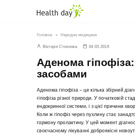
Перейти
до
вмісту
Головна
»
Народна медицина
Вікторія Стоянова
04.03.2018
Аденома гіпофіза
засобами
Аденома гіпофіза – це кілька збірний діа
гіпофіза різної природи. У початковій ста
ендокринної системи, і з цієї причини хв
Коли ж гіпофіз через пухлину стає занадт
гормону пролактину. У цей момент діагно
своєчасному лікуванні доброякісні новоу