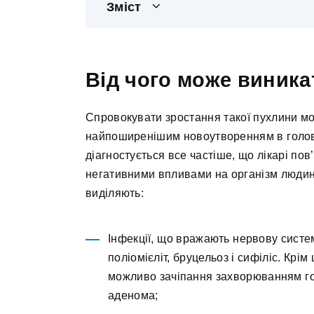
Зміст
Від чого може виника
Спровокувати зростання такої пухлини мож
найпоширенішим новоутворенням в голов
діагностується все частіше, що лікарі по
негативними впливами на організм людини
виділяють:
Інфекції, що вражають нервову систем
поліомієліт, бруцельоз і сифіліс. Крі
можливо зачіпання захворюванням го
аденома;