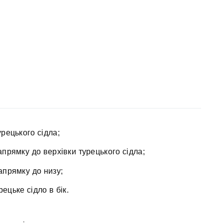
урецького сідла;
прямку до верхівки турецького сідла;
апрямку до низу;
цьке сідло в бік.