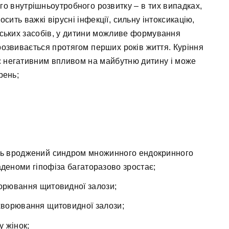
ого внутрішньоутробного розвитку – в тих випадках,
сить важкі вірусні інфекції, сильну інтоксикацію,
рських засобів, у дитини можливе формування
 розвивається протягом перших років життя. Куріння
є негативним впливом на майбутню дитину і може
рень;
ають вроджений синдром множинного ендокринного
аденоми гіпофіза багаторазово зростає;
ворювання щитовидної залози;
ахворювання щитовидної залози;
у жінок;