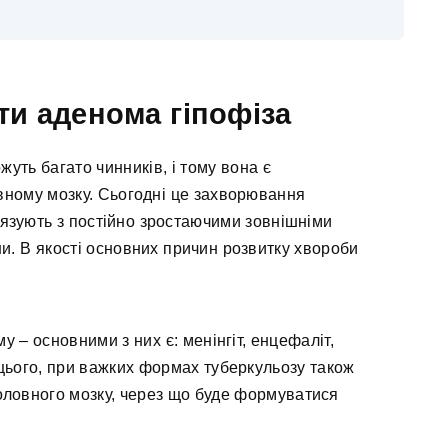
ти аденома гіпофіза
уть багато чинників, і тому вона є
ному мозку. Сьогодні це захворювання
в’язують з постійно зростаючими зовнішніми
. В якості основних причин розвитку хвороби
у – основними з них є: менінгіт, енцефаліт,
м цього, при важких формах туберкульозу також
ловного мозку, через що буде формуватися