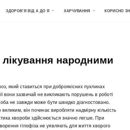
ЗДОРОВ’Я ВІД А ДО Я
ХАРЧУВАННЯ
КОРИСНО З
: лікування народними
гноз, який ставиться при доброякісних пухлинах
дії вони зазвичай не викликають порушень в роботі
ороба не завжди може бути швидко діагностовано.
о великим, він починає виробляти надмірну кількість
стика хвороби здійснюється значно легше. При
творення гіпофіза не уявляють для життя хворого