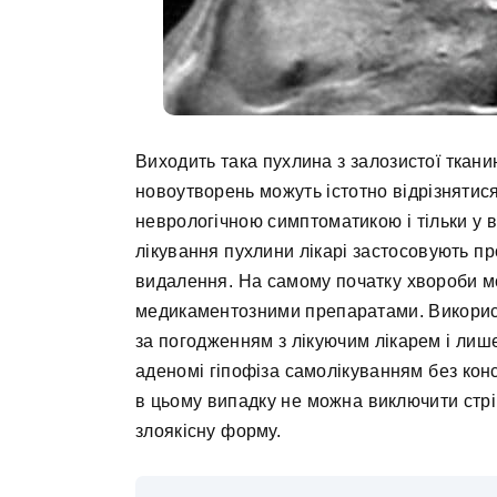
Виходить така пухлина з залозистої ткани
новоутворень можуть істотно відрізнятис
неврологічною симптоматикою і тільки у
лікування пухлини лікарі застосовують пр
видалення. На самому початку хвороби м
медикаментозними препаратами. Викорис
за погодженням з лікуючим лікарем і лиш
аденомі гіпофіза самолікуванням без конс
в цьому випадку не можна виключити стрі
злоякісну форму.