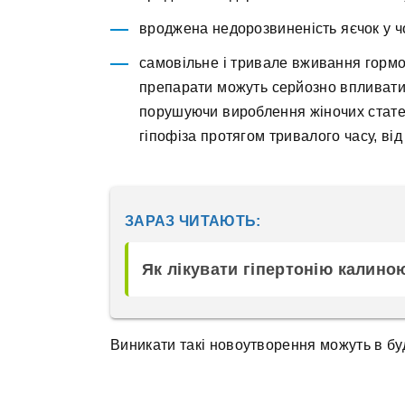
вроджена недорозвиненість яєчок у чо
самовільне і тривале вживання гормо
препарати можуть серйозно впливати
порушуючи вироблення жіночих стате
гіпофіза протягом тривалого часу, в
ЗАРАЗ ЧИТАЮТЬ:
Як лікувати гіпертонію калино
Виникати такі новоутворення можуть в будь-