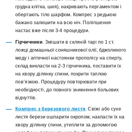
грудна клітка, шия), накривають пергаментом і
обертають тіло шарфом. Компрес з редькою
бажано залишити на всю ніч. Поліпшення
настає вже після 3-4 процедури.
Гірчичники
. Змішати в скляній тарі по 1 ст.
ложці домашньої соняшникової олії, бджолиного
меду і аптечної настоянки прополісу на спирту,
склад викласти на 2-3 гірчичника, поставити їх
на хвору ділянку спини, покрити таплою
пов’язкою. Процедуру повторювати при
необхідності, до повного зникнення больових
відчуттів.
Компрес з березового листя
. Свіжі або сухе
листя берези ошпарити окропом, накласти їх на
хвору ділянку спини, утеплити за допомогою