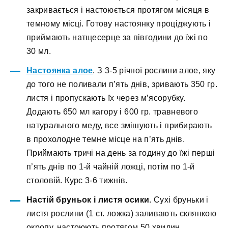
закривається і настоюється протягом місяця в
темному місці. Готову настоянку проціджують і
приймають натщесерце за півгодини до їжі по
30 мл.
Настоянка алое
. З 3-5 річної рослини алое, яку
до того не поливали п’ять днів, зривають 350 гр.
листя і пропускають їх через м’ясорубку.
Додають 650 мл кагору і 600 гр. травневого
натурального меду, все змішують і прибирають
в прохолодне темне місце на п’ять днів.
Приймають тричі на день за годину до їжі перші
п’ять днів по 1-й чайній ложці, потім по 1-й
столовій. Курс 3-6 тижнів.
Настій бруньок і листя осики
. Сухі бруньки і
листя рослини (1 ст. ложка) заливають склянкою
окропу, настоюють протягом 50 хвилин,