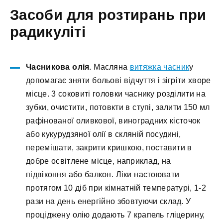
Засоби для розтирань при
радикуліті
Часникова олія
. Масляна
витяжка часник
у
допомагає зняти больові відчуття і зігріти хворе
місце. 3 соковиті головки часнику розділити на
зубки, очистити, потовкти в ступі, залити 150 мл
рафінованої оливкової, виноградних кісточок
або кукурудзяної олії в скляній посудині,
перемішати, закрити кришкою, поставити в
добре освітлене місце, наприклад, на
підвіконня або балкон. Ліки настоювати
протягом 10 діб при кімнатній температурі, 1-2
рази на день енергійно збовтуючи склад. У
проціджену олію додають 7 крапель гліцерину,