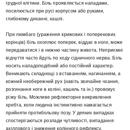
грудної клітини. Біль проявляється нападами,
посилюється при русі корпусом або руками,
глибокому диханні, кашлі.
При люмбаго (ураження крижових і поперекових
корінців) біль охоплює поперек, віддає в ноги, може
передаватися і в нижню частину живота. Неприємні
відчуття часто йдуть по ходу сідничного нерва. Біль
носить нападоподібний або постійний характер.
Виникають складнощі з вставанням, нагинанням, а
кожний необережний рух (навіть звичайне чхання,
розгинання ноги в коліні, кашель та ін.) провокує
різку біль. Можливе рефлекторне викривлення
хребта, коли людина інстинктивно намагається
прийняти протибольову позу. У деяких випадках
спостерігаються розлади чутливості, випадання
ахіллового і зниження колінного рефлексу.