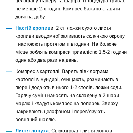
целофану, паперу та шарфа. Процедура триває
не менше 2-х годин. Компрес бажано ставити
двічі на добу.
Настій кропив
и
. 2 ст. ложки сухого листя
кропиви дводомної заливають склянкою окропу
і настоюють протягом півгодини. На болюче
місце роблять компреси тривалістю 1,5-2 години
один або два рази на день.
Компрес з картоплі. Варять півкілограма
картоплі в мундирі, очищають, розминають в
пюре і додають в нього 1-2 столів. ложки соди.
Гарячу суміш наносять на складену в 2 шари
марлю і кладуть компрес на поперек. Зверху
накривають целофаном і перев’язують
вовняний шаллю.
Листя лопуха
. Свіжозірвані листя лопуха