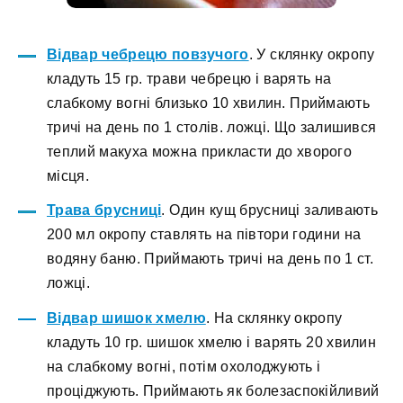
Відвар чебрецю повзучого
. У склянку окропу
кладуть 15 гр. трави чебрецю і варять на
слабкому вогні близько 10 хвилин. Приймають
тричі на день по 1 столів. ложці. Що залишився
теплий макуха можна прикласти до хворого
місця.
Трава брусниці
. Один кущ брусниці заливають
200 мл окропу ставлять на півтори години на
водяну баню. Приймають тричі на день по 1 ст.
ложці.
Відвар шишок хмелю
. На склянку окропу
кладуть 10 гр. шишок хмелю і варять 20 хвилин
на слабкому вогні, потім охолоджують і
проціджують. Приймають як болезаспокійливий