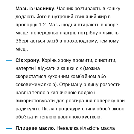
Мазь із часнику
. Часник розтирають в кашку і
додають його в нутряний свинячий жир в
пропорції 1:2. Мазь щодня втирають в хворе
місце, попередньо підігрів потрібну кількість.
Зберігається засіб в прохолодному, темному
місці.
Сік хрону
. Корінь хрону промити, очистити,
натерти і віджати з кашки сік (можна
скористатися кухонним комбайном або
соковижималкою). Отриману рідину розвести
навпіл теплою кип’яченою водою і
використовувати для розтирання попереку при
радикуліті. Після процедури спину обов’язково
обв’язати теплою вовняною хусткою.
Ялицеве ​​масло
. Невелика кількість масла