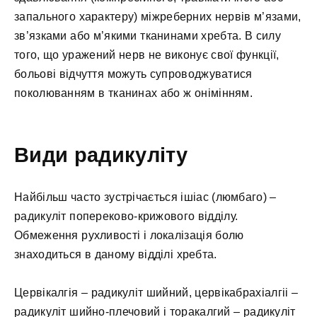
запального характеру) міжреберних нервів м’язами,
зв’язками або м’якими тканинами хребта. В силу
того, що уражений нерв не виконує свої функції,
больові відчуття можуть супроводжуватися
поколюванням в тканинах або ж онімінням.
Види радикуліту
Найбільш часто зустрічається ішіас (люмбаго) –
радикуліт попереково-крижового відділу.
Обмеження рухливості і локалізація болю
знаходиться в даному відділі хребта.
Цервікалгія – радикуліт шийний, цервікабрахіалгіі –
радикуліт шийно-плечовий і торакалгий – радикуліт