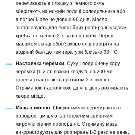
переливають в пляшку з темного скла і
зберігають на нижній полиці холодильника або
в погребі, але не довше 90 днів. Масло
застосовують для енергійних розтирань уздовж
хребта не менше 3-х разів на добу. Перед
масажем склад обов’язково слід прогріти на
водяній бані до температури близько 38 ° C.
Настоянка черемхи
. Суху і подрібнену кору
черемхи (1-2 ст. ложки) кладуть на 200 мл
горілки і настоюють протягом 2-х тижнів.
Отриманою настоянкою двічі в день розтирають
хворе місце.
Мазь з хмелю
. Шишки хмелю перетирають в
порошок і змішують з топленим свинячим
жиром в рівних пропорціях. Отриману мазь
використовують для розтирань 1-2 рази на день.