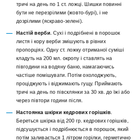
тричі на день по 1 ст. ложці. Шишки повинні
бути не перезрілими (жовто-бурі), і не
дозрілими (яскраво-зелені).
Настій верби
. Сухі і подрібнені в порошок
листя і кору верби змішують в рівних
пропорціях. Одну ст. ложку отриманої суміші
кладуть на 200 мл. окропу і ставлять на
півгодини на водяну баню, намагаючись
частіше помішувати. Потім охолоджують,
проціджують і віджимають гущу. Приймають
тричі на день по півсклянки за 30 хв. до їжі або
через півтори години після.
Настоянка шкірки кедрових горішків
.
Береться шкірка від 200 гр. кедрових горішків,
підсушується і подрібнюється в порошок, який
потім заливається 1 літром горілки, герметично