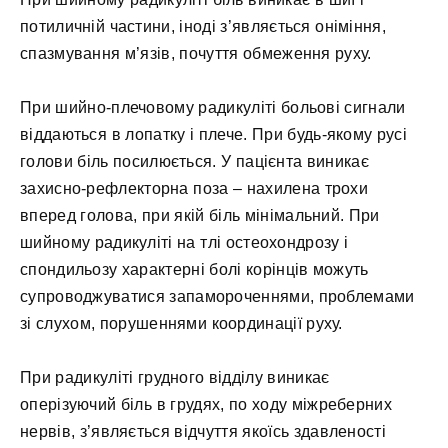
потиличній частини, іноді з’являється оніміння,
спазмування м’язів, почуття обмеження руху.
При шийно-плечовому радикуліті больові сигнали
віддаються в лопатку і плече. При будь-якому русі
голови біль посилюється. У пацієнта виникає
захисно-рефлекторна поза – нахилена трохи
вперед голова, при якій біль мінімальний. При
шийному радикуліті на тлі остеохондрозу і
спондильозу характерні болі корінців можуть
супроводжуватися запамороченнями, проблемами
зі слухом, порушеннями координації руху.
При радикуліті грудного відділу виникає
оперізуючий біль в грудях, по ходу міжреберних
нервів, з’являється відчуття якоїсь здавленості