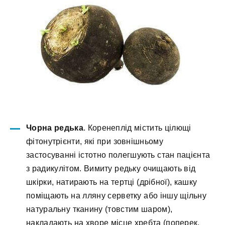
Чорна редька
. Коренеплід містить цілющі
фітонутрієнти, які при зовнішньому
застосуванні істотно полегшують стан пацієнта
з радикулітом. Вимиту редьку очищають від
шкірки, натирають на тертці (дрібної), кашку
поміщають на лляну серветку або іншу щільну
натуральну тканину (товстим шаром),
накладають на хворе місце хребта (поперек,