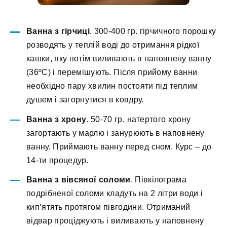
Ванна з гірчиці
. 300-400 гр. гірчичного порошку
розводять у теплій воді до отримання рідкої
кашки, яку потім виливають в наповнену ванну
(36ºС) і перемішують. Після прийому ванни
необхідно пару хвилин постояти під теплим
душем і загорнутися в ковдру.
Ванна з хрону
. 50-70 гр. натертого хрону
загортають у марлю і занурюють в наповнену
ванну. Приймають ванну перед сном. Курс – до
14-ти процедур.
Ванна з вівсяної соломи
. Півкілограма
подрібненої соломи кладуть на 2 літри води і
кип’ятять протягом півгодини. Отриманий
відвар проціджують і виливають у наповнену