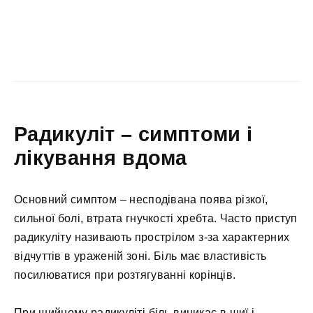
Радикуліт – симптоми і
лікування вдома
Основний симптом – несподівана поява різкої,
сильної болі, втрата гнучкості хребта. Часто приступ
радикуліту називають прострілом з-за характерних
відчуттів в ураженій зоні. Біль має властивість
посилюватися при розтягуванні корінців.
При шийному радикуліті біль виникає в шиї і