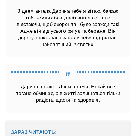
З днем ангела Дарина тебе я вітаю, бажаю
тобі земних благ, щоб ангел летів не
відстаючи, щоб охороняв і було завжди так!
Адже він від усього рятує та береже. Він
дорогу твою знає і завжди тебе підтримає,
найсвятіший, з святих!
Дарина, вітаю з Днем ангела! Нехай все
погане обминає, а в житті залишаться тільки
радість, щастя та здоров’я.
ЗАРАЗ ЧИТАЮТЬ: