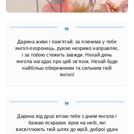
Дарина живи і пам’ятай: за плечима у тебе
янгол-охоронець, рукою незримо направляє,
і за тобою стежить завжди. Нехай день
янгола нагадає про цей зв’язок. Нехай буде
найбільш обережними та сильним твій
янгол!
Дарина від душі вітаю тебе з днем ​​янгола і
бажаю яскравих зірок на небі, які
висвітлюють твій шлях до мрій, доброї удачі