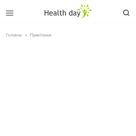
Перейти
до
вмісту
Головна
»
Привітання