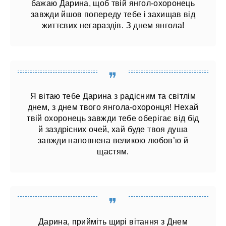
бажаю Дарина, щоб твій янгол-охоронець
завжди йшов попереду тебе і захищав від
життєвих негараздів. З днем янгола!
Я вітаю тебе Дарина з радісним та світлім
днем, з днем ​​твого янгола-охоронця! Нехай
твій охоронець завжди тебе оберігає від бід
й заздрісних очей, хай буде твоя душа
завжди наповнена великою любов’ю й
щастям.
Дарина, прийміть щирі вітання з Днем