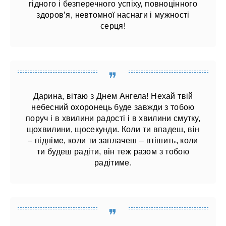
гідного і безперечного успіху, повноцінного
здоров’я, невтомної наснаги і мужності
серця!
Дарина, вітаю з Днем Ангела! Нехай твій
небесний охоронець буде завжди з тобою
поруч і в хвилини радості і в хвилини смутку,
щохвилини, щосекунди. Коли ти впадеш, він
– підніме, коли ти заплачеш – втішить, коли
ти будеш радіти, він теж разом з тобою
радітиме.