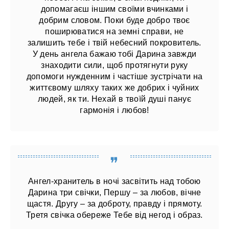
допомагаєш іншим своїми вчинками і
добрим словом. Поки буде добро твоє
поширюватися на земні справи, не
залишить тебе і твій небесний покровитель.
У день ангела бажаю тобі Дарина завжди
знаходити сили, щоб протягнути руку
допомоги нужденним і частіше зустрічати на
життєвому шляху таких же добрих і чуйних
людей, як ти. Нехай в твоїй душі панує
гармонія і любов!
Ангел-хранитель в ночі засвітить над тобою
Дарина три свічки, Першу – за любов, вічне
щастя. Другу – за доброту, правду і прямоту.
Третя свічка обереже Тебе від негод і образ.