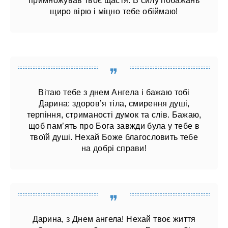
примножував твоє щастя. В силу побажань
щиро вірю і міцно тебе обіймаю!
Вітаю тебе з днем ​​Ангела і бажаю тобі
Дарина: здоров’я тіла, смирення душі,
терпіння, стриманості думок та слів. Бажаю,
щоб пам’ять про Бога завжди була у тебе в
твоїй душі. Нехай Боже благословить тебе
на добрі справи!
Дарина, з Днем ангела! Нехай твоє життя