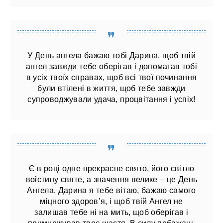
У День ангела бажаю тобі Дарина, щоб твій
ангел завжди тебе оберігав і допомагав тобі
в усіх твоїх справах, щоб всі твої починання
були втілені в життя, щоб тебе завжди
супроводжували удача, процвітання і успіх!
Є в році одне прекрасне свято, його світло
воістину святе, а значення велике – це День
Ангела. Дарина я тебе вітаю, бажаю самого
міцного здоров’я, і ​​щоб твій Ангел не
залишав тебе ні на мить, щоб оберігав і