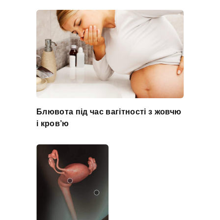
Блювота під час вагітності з жовчю
і кров’ю