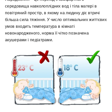
середовища навколоплідних вод і тіла матері в
повітряний простір, в якому на людину діє втричі
більша сила тяжіння. У число оптимальних життєвих
умов входить температура в кімнаті
новонародженого, норма її чітко позначена
акушерами і педіатрами.