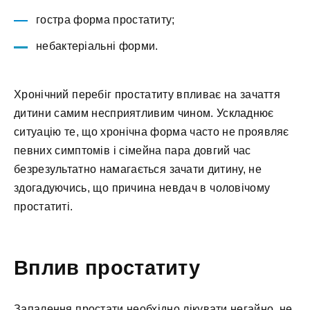
гостра форма простатиту;
небактеріальні форми.
Хронічний перебіг простатиту впливає на зачаття
дитини самим несприятливим чином. Ускладнює
ситуацію те, що хронічна форма часто не проявляє
певних симптомів і сімейна пара довгий час
безрезультатно намагається зачати дитину, не
здогадуючись, що причина невдач в чоловічому
простатиті.
Вплив простатиту
Запалення простати необхідно лікувати негайно, не