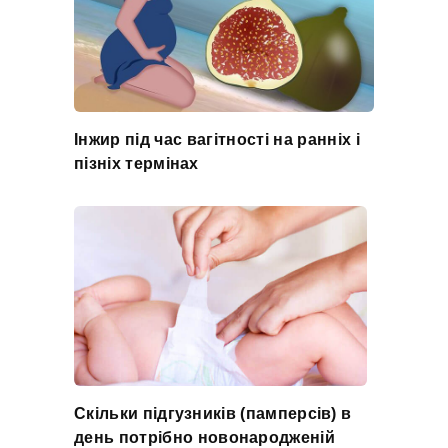
Інжир під час вагітності на ранніх і
пізніх термінах
Скільки підгузників (памперсів) в
день потрібно новонародженій