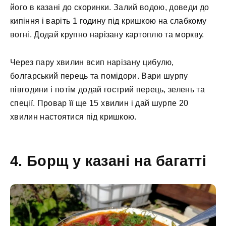
його в казані до скоринки. Залий водою, доведи до
кипіння і варіть 1 годину під кришкою на слабкому
вогні. Додай крупно нарізану картоплю та моркву.
Через пару хвилин всип нарізану цибулю,
болгарський перець та помідори. Вари шурпу
півгодини і потім додай гострий перець, зелень та
спеції. Провар її ще 15 хвилин і дай шурпе 20
хвилин настоятися під кришкою.
4. Борщ у казані на багатті