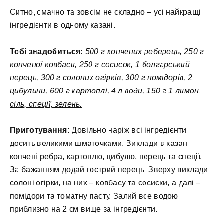
Ситно, смачно та зовсім не складно – усі найкращі
інгредієнти в одному казані.
Тобі знадобиться:
500 г копчених реберець, 250 г
копченої ковбаси, 250 г сосисок, 1 болгарський
перець, 300 г солоних огірків, 300 г помідорів, 2
цибулини, 600 г картоплі, 4 л води, 150 г 1 лимон,
сіль, спеції, зелень.
Приготування:
Довільно наріж всі інгредієнти
досить великими шматочками. Виклади в казан
копчені ребра, картоплю, цибулю, перець та спеції.
За бажанням додай гострий перець. Зверху виклади
солоні огірки, на них – ковбасу та сосиски, а далі –
помідори та томатну пасту. Залий все водою
приблизно на 2 см вище за інгредієнти.