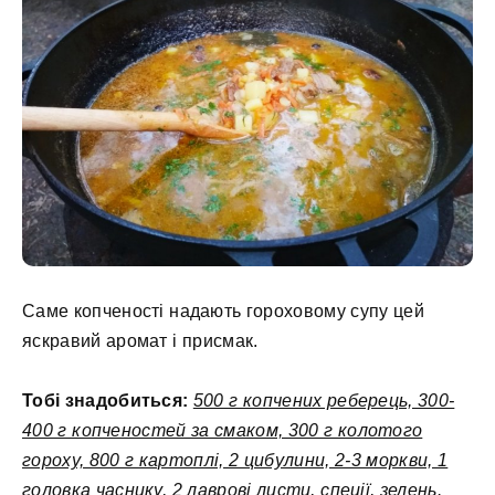
Саме копченості надають гороховому супу цей
яскравий аромат і присмак.
Тобі знадобиться:
500 г копчених реберець, 300-
400 г копченостей за смаком, 300 г колотого
гороху, 800 г картоплі, 2 цибулини, 2-3 моркви, 1
головка часнику, 2 лаврові листи, спеції, зелень.