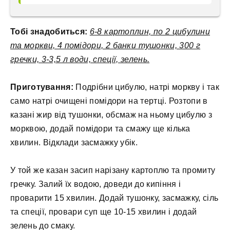
Тобі знадобиться:
6-8 картоплин, по 2 цибулини
та моркви, 4 помідори, 2 банки тушонки, 300 г
гречки, 3-3,5 л води, спеції, зелень.
Приготування:
Подрібни цибулю, натрі моркву і так
само натрі очищені помідори на тертці. Розтопи в
казані жир від тушонки, обсмаж на ньому цибулю з
морквою, додай помідори та смажу ще кілька
хвилин. Відклади засмажку убік.
У той же казан засип нарізану картоплю та промиту
гречку. Залий їх водою, доведи до кипіння і
проварити 15 хвилин. Додай тушонку, засмажку, сіль
та спеції, провари суп ще 10-15 хвилин і додай
зелень до смаку.