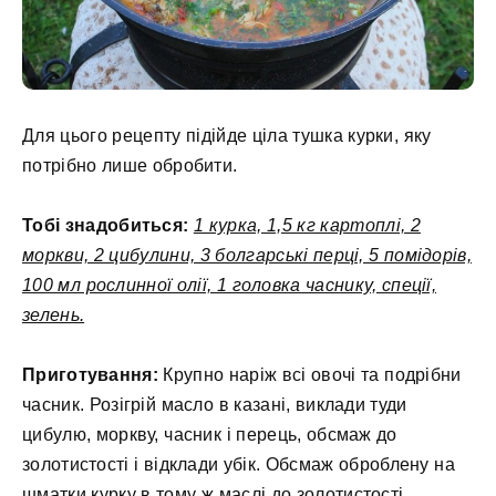
Для цього рецепту підійде ціла тушка курки, яку
потрібно лише обробити.
Тобі знадобиться:
1 курка, 1,5 кг картоплі, 2
моркви, 2 цибулини, 3 болгарські перці, 5 помідорів,
100 мл рослинної олії, 1 головка часнику, спеції,
зелень.
Приготування:
Крупно наріж всі овочі та подрібни
часник. Розігрій масло в казані, виклади туди
цибулю, моркву, часник і перець, обсмаж до
золотистості і відклади убік. Обсмаж оброблену на
шматки курку в тому ж маслі до золотистості.