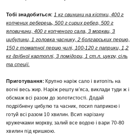
Тобі знадобиться:
1 кг свинини на кістки, 400 г
копчених реберець, 500 г сирих ребер, 500 г
яловичини, 400 г копченого сала, 3 моркви, 3
цибулини, 1 головка часнику, 2 болгарських перцю,
150 г томатної перцю чилі, 100-120 г паприки, 1,2
кг дрібної картоплі, 3 помідори, 1 ст.л. цукру, сіль
та спеції.
Приготування:
Крупно наріж сало і витопіть на
вогні весь жир. Наріж решту м'яса, виклади туди ж і
обсмаж всі разом до золотистості. Додай
подрібнену цибулю та часник, посип паприкою і
готуй всі разом 10 хвилин. Всип нарізану
кружечками моркву, залий все водою і вари 70-80
хвилин під кришкою.