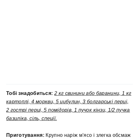
Тобі знадобиться:
2 кг свинини або баранини, 1 кг
картоплі, 4 моркви, 5 цибулин, 3 болгарські перці,
2 гострі перці, 5 помідорів, 1 пучок кінзи, 1/2 пучка
базиліка, сіль, спеції.
Приготування:
Крупно наріж м'ясо і злегка обсмаж