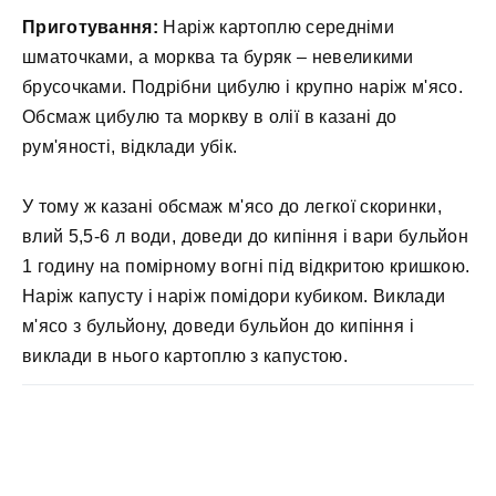
Приготування:
Наріж картоплю середніми
шматочками, а морква та буряк – невеликими
брусочками. Подрібни цибулю і крупно наріж м'ясо.
Обсмаж цибулю та моркву в олії в казані до
рум'яності, відклади убік.
У тому ж казані обсмаж м'ясо до легкої скоринки,
влий 5,5-6 л води, доведи до кипіння і вари бульйон
1 годину на помірному вогні під відкритою кришкою.
Наріж капусту і наріж помідори кубиком. Виклади
м'ясо з бульйону, доведи бульйон до кипіння і
виклади в нього картоплю з капустою.