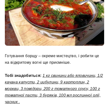
Готування борщу – окреме мистецтво, і робити це
на відкритому вогні ще приємніше.
Тобі знадобиться:
1 кг свинини або яловичини, 1/2
качана капусти, 2 цибулини, 9 картоплин, 2
моркви, 3 помідори, 200 г томатного соусу, 100 г
томатної пасти, 3 буряків, 100 мл рослинної олії,
часник .