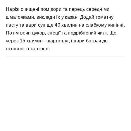
Наріж очищені помідори та перець середніми
шматочками, виклади їх у казан. Додай томатну
пасту та вари суп ще 40 хвилин на слабкому кипінні.
Потім всип цукор, спеції та подрібнений чилі. Ще
через 15 хвилин – картопля, і вари бограч до
готовності картоплі.