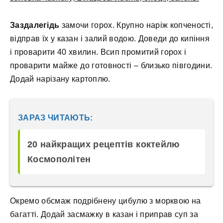
Заздалегідь
замочи горох. Крупно наріж копченості,
відправ їх у казан і залий водою. Доведи до кипіння
і проварити 40 хвилин. Всип промитий горох і
проварити майже до готовності – близько півгодини.
Додай нарізану картоплю.
ЗАРАЗ ЧИТАЮТЬ:
20 найкращих рецептів коктейлю
Космополітен
Окремо обсмаж подрібнену цибулю з морквою на
багатті. Додай засмажку в казан і приправ суп за