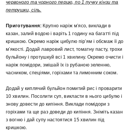
червоного та чорного перцю, по 1 пучку кінзи та
петрушки, сіль.
Приготування:
Крупно наріж м'ясо, виклади в
казан, залий водою і варіть 1 годину на багатті під
кришкою. Окремо наріж цибулю пір'ям і обсмаж її до
м'якості. Додай лавровий лист, томатну пасту, трохи
бульйону і протушкуй всі 1 хвилину. Окремо очисти і
наріж помідори, змішай їх із рубаною зеленню,
часником, спеціями, горіхами та лимонним соком.
Додай у киплячий бульйон помитий рис і проварити
10 хвилин. Посолити суп, викласти в нього цибулю і
знову довести до кипіння. Виклади помідори з
горіхами та ще раз доведи до кипіння. Зніміть казан
з вогню і дай супу настоятися 15 хвилин під
кришкою.