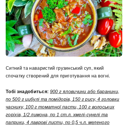
Ситний та наваристий грузинський суп, який
спочатку створений для приготування на вогні.
Тобі знадобиться:
900 г яловичини або баранини,
по 500 г цибулі та помідорів, 150 г рису, 4 головки
часнику, 100 г томатної пасти, 100 г волоських
горіхів, 1/2 лимона, по 1 ст.л. хмелі-сунелі та
паприки, 4 лаврові листи, по 0,5 ч.л. меленого