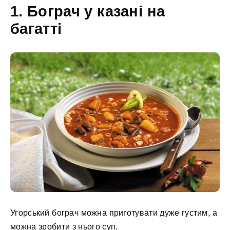
1. Бограч у казані на
багатті
Угорський бограч можна приготувати дуже густим, а
можна зробити з нього суп.