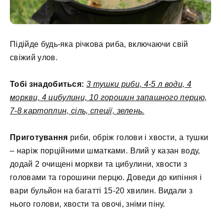
Підійде будь-яка річкова риба, включаючи свій
свіжий улов.
Тобі знадобиться:
3 тушки риби, 4-5 л води, 4
моркви, 4 цибулини, 10 горошин запашного перцю,
7-8 картоплин, сіль, спеції, зелень.
Приготування
риби, обріж голови і хвости, а тушки
– наріж порційними шматками. Влий у казан воду,
додай 2 очищені моркви та цибулини, хвости з
головами та горошини перцю. Доведи до кипіння і
вари бульйон на багатті 15-20 хвилин. Видали з
нього голови, хвости та овочі, зніми піну.