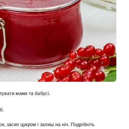
тувати мами та бабусі.
у.
к, засип цукром і залиш на ніч. Подрібніть