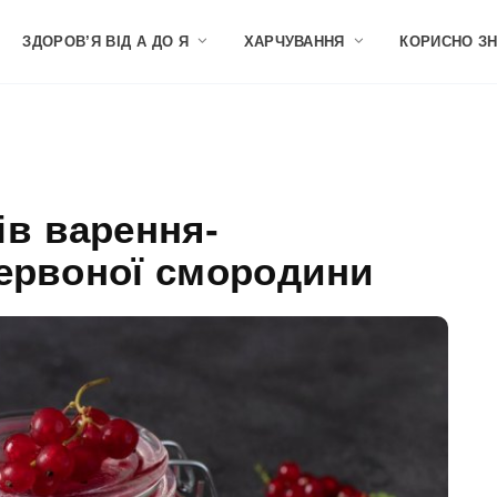
ЗДОРОВ’Я ВІД А ДО Я
ХАРЧУВАННЯ
КОРИСНО З
ів варення-
червоної смородини