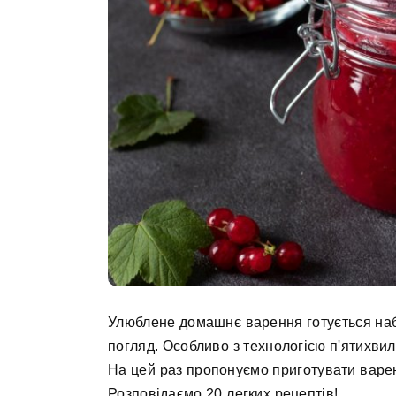
Улюблене домашнє варення готується наб
погляд. Особливо з технологією п'ятихвили
На цей раз пропонуємо приготувати варен
Розповідаємо 20 легких рецептів!