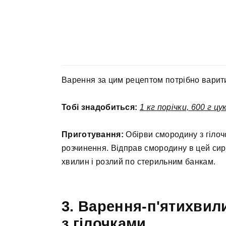
Варення за цим рецептом потрібно варит
Тобі знадобиться:
1 кг порічки, 600 г цу
Приготування:
Обірви смородину з гілочо
розчинення. Відправ смородину в цей сир
хвилин і розлий по стерильним банкам.
3. Варення-п'ятихвил
з гілочками