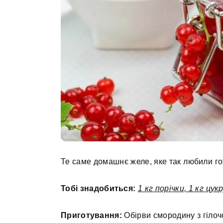
Те саме домашнє желе, яке так любили го
Тобі знадобиться:
1 кг порічки, 1 кг цукр
Приготування:
Обірви смородину з гілочо