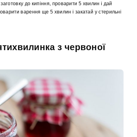
 заготовку до кипіння, проварити 5 хвилин і дай
оварити варення ще 5 хвилин і закатай у стерильні
ятихвилинка з червоної