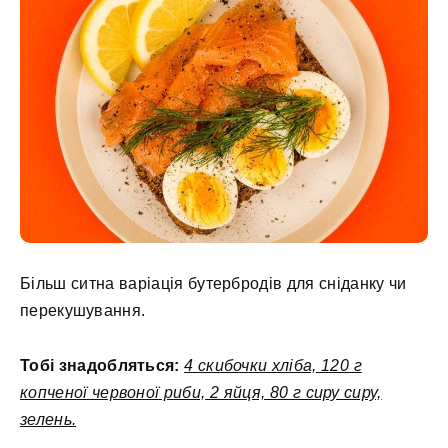
Більш ситна варіація бутербродів для сніданку чи
перекушування.
Тобі знадобляться:
4 скибочки хліба, 120 г
копченої червоної риби, 2 яйця, 80 г сиру сиру,
зелень.