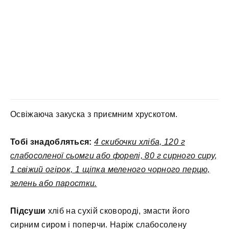
Освіжаюча закуска з приємним хрускотом.
Тобі знадобляться:
4 скибочки хліба, 120 г
слабосоленої сьомги або форелі, 80 г сирного сиру,
1 свіжий огірок, 1 щіпка меленого чорного перцю,
зелень або паростки.
Підсуши
хліб на сухій сковороді, змасти його
сирним сиром і поперчи. Наріж слабосолену