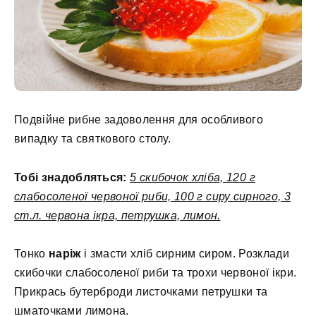
Подвійне рибне задоволення для особливого
випадку та святкового столу.
Тобі знадобляться:
5 скибочок хліба, 120 г
слабосоленої червоної риби, 100 г сиру сирного, 3
ст.л. червона ікра, петрушка, лимон.
Тонко
наріж
і змасти хліб сирним сиром. Розклади
скибочки слабосоленої риби та трохи червоної ікри.
Прикрась бутерброди листочками петрушки та
шматочками лимона.