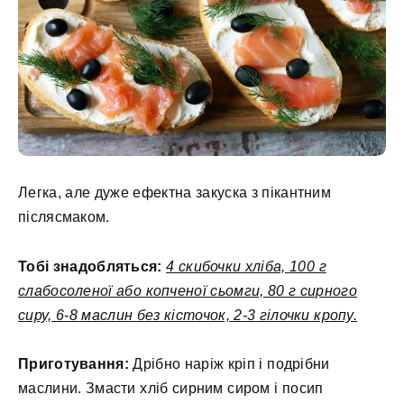
Легка, але дуже ефектна закуска з пікантним
післясмаком.
Тобі знадобляться:
4 скибочки хліба, 100 г
слабосоленої або копченої сьомги, 80 г сирного
сиру, 6-8 маслин без кісточок, 2-3 гілочки кропу.
Приготування:
Дрібно наріж кріп і подрібни
маслини. Змасти хліб сирним сиром і посип