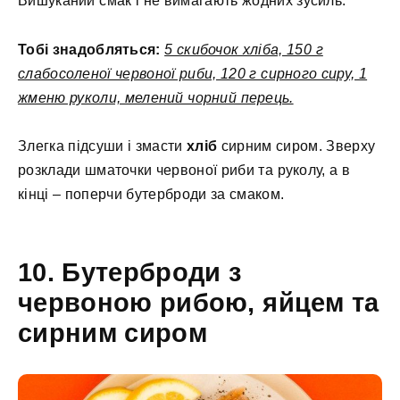
Вишуканий смак і не вимагають жодних зусиль.
Тобі знадобляться:
5 скибочок хліба, 150 г
слабосоленої червоної риби, 120 г сирного сиру, 1
жменю руколи, мелений чорний перець.
Злегка підсуши і змасти
хліб
сирним сиром. Зверху
розклади шматочки червоної риби та руколу, а в
кінці – поперчи бутерброди за смаком.
10. Бутерброди з
червоною рибою, яйцем та
сирним сиром