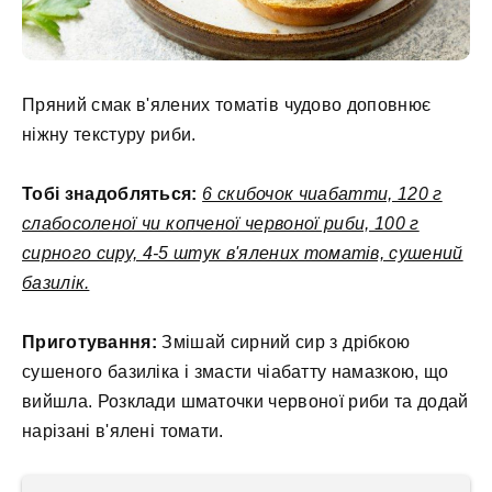
Пряний смак в'ялених томатів чудово доповнює
ніжну текстуру риби.
Тобі знадобляться:
6 скибочок чиабатти, 120 г
слабосоленої чи копченої червоної риби, 100 г
сирного сиру, 4-5 штук в'ялених томатів, сушений
базилік.
Приготування:
Змішай сирний сир з дрібкою
сушеного базиліка і змасти чіабатту намазкою, що
вийшла. Розклади шматочки червоної риби та додай
нарізані в'ялені томати.