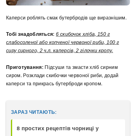
Каперси роблять смак бутербродів ще виразнішим.
Тобі знадобляться:
6 скибочок хліба, 150 г
слабосоленої або копченої червоної риби, 100 г
сиру сирного, 2 ч.л. каперсів, 2 гілочки кропу.
Приготування:
Підсуши та змасти хліб сирним
сиром. Розклади скибочки червоної риби, додай
каперси та прикрась бутерброди кропом.
ЗАРАЗ ЧИТАЮТЬ:
8 простих рецептів чорниці у