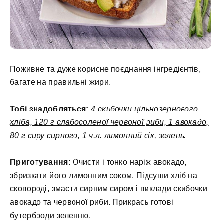
Поживне та дуже корисне поєднання інгредієнтів,
багате на правильні жири.
Тобі знадобляться:
4 скибочки цільнозернового
хліба, 120 г слабосоленої червоної риби, 1 авокадо,
80 г сиру сирного, 1 ч.л. лимонний сік, зелень.
Приготування:
Очисти і тонко наріж авокадо,
збризкати його лимонним соком. Підсуши хліб на
сковороді, змасти сирним сиром і виклади скибочки
авокадо та червоної риби. Прикрась готові
бутерброди зеленню.