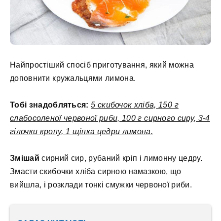
Найпростіший спосіб приготування, який можна
доповнити кружальцями лимона.
Тобі знадобляться:
5 скибочок хліба, 150 г
слабосоленої червоної риби, 100 г сирного сиру, 3-4
гілочки кропу, 1 щіпка цедри лимона.
Змішай
сирний сир, рубаний кріп і лимонну цедру.
Змасти скибочки хліба сирною намазкою, що
вийшла, і розклади тонкі смужки червоної риби.