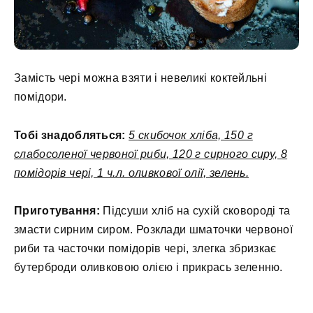
Замість чері можна взяти і невеликі коктейльні
помідори.
Тобі знадобляться:
5 скибочок хліба, 150 г
слабосоленої червоної риби, 120 г сирного сиру, 8
помідорів чері, 1 ч.л. оливкової олії, зелень.
Приготування:
Підсуши хліб на сухій сковороді та
змасти сирним сиром. Розклади шматочки червоної
риби та часточки помідорів чері, злегка збризкає
бутерброди оливковою олією і прикрась зеленню.