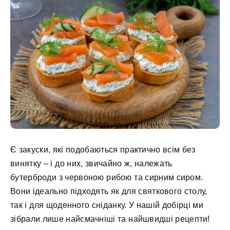
Є закуски, які подобаються практично всім без
винятку – і до них, звичайно ж, належать
бутерброди з червоною рибою та сирним сиром.
Вони ідеально підходять як для святкового столу,
так і для щоденного сніданку. У нашій добірці ми
зібрали лише найсмачніші та найшвидші рецепти!