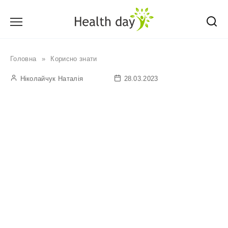
Перейти
до
вмісту
Головна
»
Корисно знати
Ніколайчук Наталія
28.03.2023