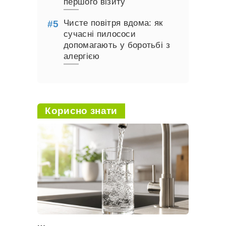
першого візиту
Чисте повітря вдома: як
сучасні пилососи
допомагають у боротьбі з
алергією
Корисно знати