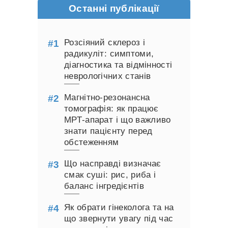
Останні публікації
Розсіяний склероз і
радикуліт: симптоми,
діагностика та відмінності
неврологічних станів
Магнітно-резонансна
томографія: як працює
МРТ-апарат і що важливо
знати пацієнту перед
обстеженням
Що насправді визначає
смак суші: рис, риба і
баланс інгредієнтів
Як обрати гінеколога та на
що звернути увагу під час