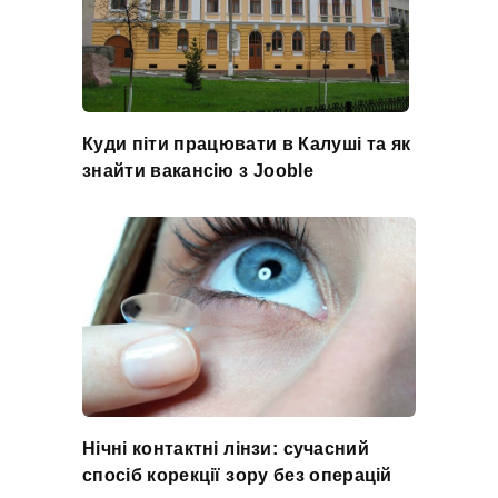
Куди піти працювати в Калуші та як
знайти вакансію з Jooble
Нічні контактні лінзи: сучасний
спосіб корекції зору без операцій