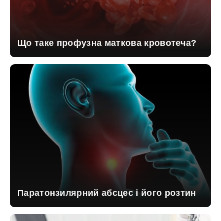
Що таке профузна маткова кровотеча?
Паратонзилярний абсцес і його розтин