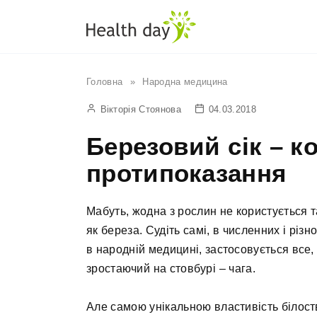
Перейти
до
вмісту
Головна
»
Народна медицина
Вікторія Стоянова
04.03.2018
Березовий сік – ко
протипоказання
Мабуть, жодна з рослин не користується 
як береза. Судіть самі, в численних і різ
в народній медицині, застосовується все, кр
зростаючий на стовбурі – чага.
Але самою унікальною властивість білоств