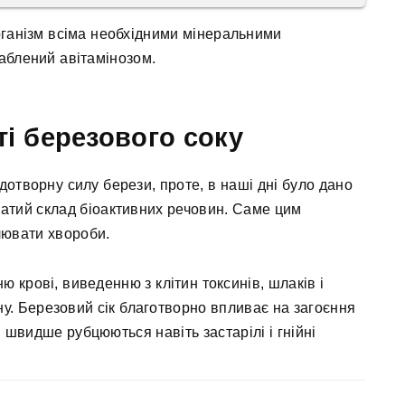
рганізм всіма необхідними мінеральними
аблений авітамінозом.
ті березового соку
удотворну силу берези, проте, в наші дні було дано
атий склад біоактивних речовин. Саме цим
лювати хвороби.
крові, виведенню з клітин токсинів, шлаків і
ну. Березовий сік благотворно впливає на загоєння
 швидше рубцюються навіть застарілі і гнійні