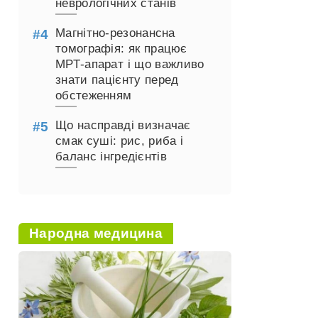
неврологічних станів
Магнітно-резонансна
томографія: як працює
МРТ-апарат і що важливо
знати пацієнту перед
обстеженням
Що насправді визначає
смак суші: рис, риба і
баланс інгредієнтів
Народна медицина