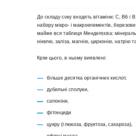
До складу соку входять вітаміни: С, В6 і В1
набору мікро- і макроелементів, березови
майже вся таблиця Менделєєва: мінеральні
нікелю, заліза, магнію, цирконію, натрію та
Крім цього, в ньому виявлені:
більше десятка органічних кислот,
дубильні сполуки,
сапоніни,
фітонциди
цукру (глюкоза, фруктоза, сахароза),
ефірні масла,