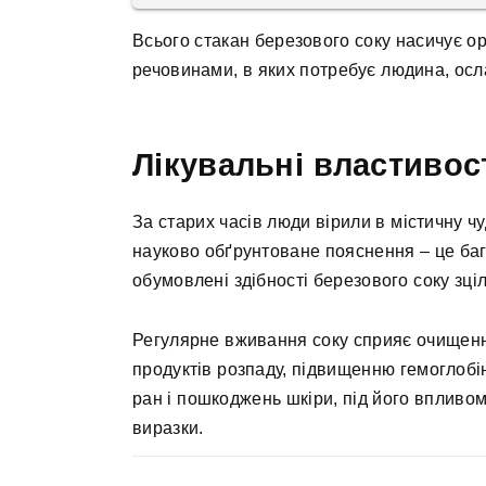
Всього стакан березового соку насичує о
речовинами, в яких потребує людина, осл
Лікувальні властивос
За старих часів люди вірили в містичну ч
науково обґрунтоване пояснення – це баг
обумовлені здібності березового соку зці
Регулярне вживання соку сприяє очищенню 
продуктів розпаду, підвищенню гемоглобі
ран і пошкоджень шкіри, під його впливом
виразки.