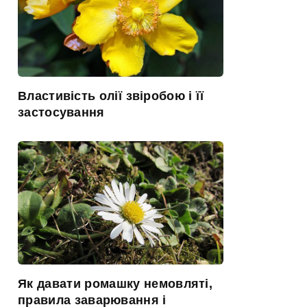
Властивість олії звіробою і її
застосування
Як давати ромашку немовляті,
правила заварювання і