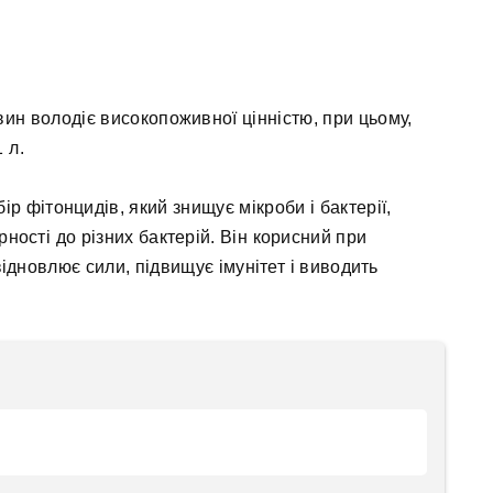
ин володіє високопоживної цінністю, при цьому,
 л.
р фітонцидів, який знищує мікроби і бактерії,
рності до різних бактерій. Він корисний при
 відновлює сили, підвищує імунітет і виводить