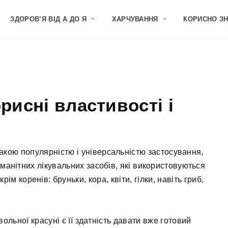
ЗДОРОВ’Я ВІД А ДО Я
ХАРЧУВАННЯ
КОРИСНО З
рисні властивості і
такою популярністю і універсальністю застосування,
номанітних лікувальних засобів, які використовуються
ім коренів: бруньки, кора, квіти, гілки, навіть гриб,
ольної красуні є її здатність давати вже готовий