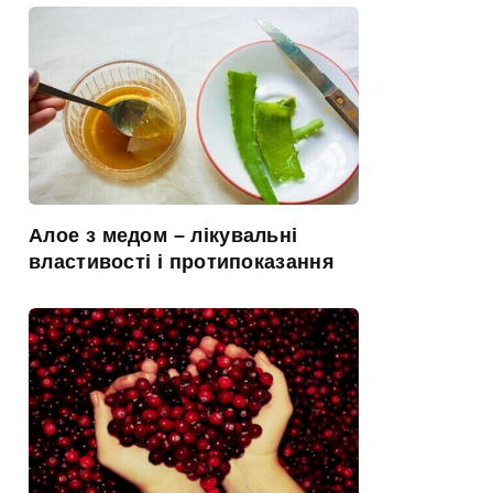
Алое з медом – лікувальні
властивості і протипоказання