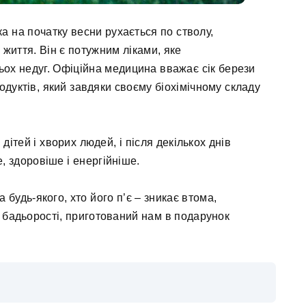
ка на початку весни рухається по стволу,
життя. Він є потужним ліками, яке
ьох недуг. Офіційна медицина вважає сік берези
дуктів, який завдяки своєму біохімічному складу
 дітей і хворих людей, і після декількох днів
, здоровіше і енергійніше.
а будь-якого, хто його п’є – зникає втома,
р бадьорості, приготований нам в подарунок