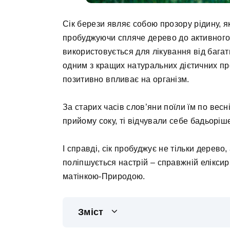
Сік берези являє собою прозору рідину, я
пробуджуючи спляче дерево до активного 
використовується для лікування від багат
одним з кращих натуральних дієтичних про
позитивно впливає на організм.
За старих часів слов’яни поїли їм по весні
прийому соку, ті відчували себе бадьоріше
І справді, сік пробуджує не тільки дерево, 
поліпшується настрій – справжній елікси
матінкою-Природою.
Зміст