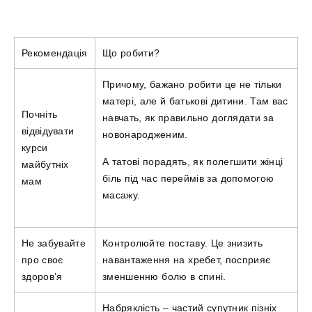
Рекомендація
Що робити?
Причому, бажано робити це не тільки
матері, але й батькові дитини. Там вас
Почніть
навчать, як правильно доглядати за
відвідувати
новонародженим.
курси
А татові порадять, як полегшити жінці
майбутніх
біль під час переймів за допомогою
мам
масажу.
Не забувайте
Контролюйте поставу. Це знизить
про своє
навантаження на хребет, посприяє
здоров’я
зменшенню болю в спині.
Набряклість – частий супутник пізніх