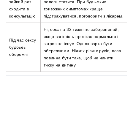
зайвий раз
пологи статися. При будь-яких
сходити в
тривожних симптомах краще
консультацію
підстрахуватися, поговорити з лікарем.
Ні, секс на 32 тижні не заборонений,
якщо вагітність протікає нормально і
Під час сексу
загроз не існує. Однак варто бути
будбьеь
обережними. Ніяких різких рухів, поза
обережні
повинна бути така, щоб не чинити
тиску на дитину.