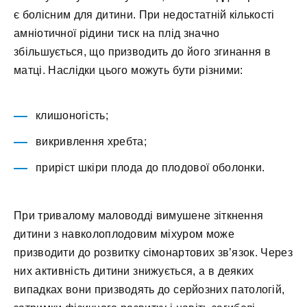
є болісним для дитини. При недостатній кількості
амніотичної рідини тиск на плід значно
збільшується, що призводить до його згинання в
матці. Наслідки цього можуть бути різними:
клишоногість;
викривлення хребта;
приріст шкіри плода до плодової оболонки.
При тривалому маловодді вимушене зіткнення
дитини з навколоплодовим міхуром може
призводити до розвитку сімонартових зв’язок. Через
них активність дитини знижується, а в деяких
випадках вони призводять до серйозних патологій,