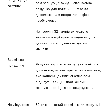
вам заснути, є вихід – спеціальна
вагітних
подушка для вагітних. Її форма
допоможе вам впоратися з цією
проблемою.
На терміні 32 тижнів ви можете
займатися підбором приданого для
дитини, облаштуванням дитячої
кімнати.
Займіться
Якщо ви вирішили не купувати нічого
приданим
до пологів, можна просто визначитися,
яка коляска, дитяче ліжечко вам
підійдуть, прицінитися, скільки
коштують речі для новонароджених.
Не лінуйтеся
32 тижні – такий термін, коли можуть і