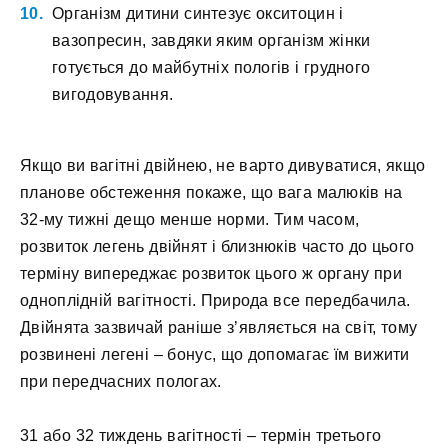
Організм дитини синтезує окситоцин і
вазопресин, завдяки яким організм жінки
готується до майбутніх пологів і грудного
вигодовування.
Якщо ви вагітні двійнею, не варто дивуватися, якщо
планове обстеження покаже, що вага малюків на
32-му тижні дещо менше норми. Тим часом,
розвиток легень двійнят і близнюків часто до цього
терміну випереджає розвиток цього ж органу при
одноплідній вагітності. Природа все передбачила.
Двійнята зазвичай раніше з’являється на світ, тому
розвинені легені – бонус, що допомагає їм вижити
при передчасних пологах.
31 або 32 тиждень вагітності – термін третього