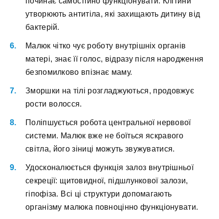
починає самостійно функціонувати. Клітини
утворюють антитіла, які захищають дитину від
бактерій.
Малюк чітко чує роботу внутрішніх органів
матері, знає її голос, відразу після народження
безпомилково впізнає маму.
Зморшки на тілі розгладжуються, продовжує
рости волосся.
Поліпшується робота центральної нервової
системи. Малюк вже не боїться яскравого
світла, його зіниці можуть звужуватися.
Удосконалюється функція залоз внутрішньої
секреції: щитовидної, підшлункової залози,
гіпофіза. Всі ці структури допомагають
організму малюка повноцінно функціонувати.