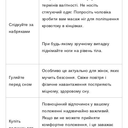
термінів вагітності. Не носіть
стягуючий одяг. Попросіть чоловіка
зробити вам масаж ніг для поліпшення
Слідкуйте за
кровотоку в кінцівках.
набряками
При будь-якому зручному випадку
піднімайте ноги на рівень тіла.
Особливо це актуально для жінок, яких
Гуляйте
мучить безсоння. Свіже повітря і
перед сном
фізичне навантаження посприяють
міцному, здоровому сну.
Повноцінний відпочинок у вашому
положенні надзвичайно важливий.
Якщо ви не можете прийняти
Купіть
комфортне положення, і це заважає
подушку для