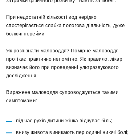
затримки фізичного розвитку і навіть загибелі.
При недостатній кількості вод нерідко
спостерігається слабка пологова діяльність, дуже
болючі перейми.
Як розпізнати маловоддя? Помірне маловоддя
протікає практично непомітно. Як правило, лікар
визначає його при проведенні ультразвукового
дослідження.
Виражене маловоддя супроводжується такими
симптомами:
під час рухів дитини жінка відчуває біль;
внизу живота виникають періодичні ниючі болі;