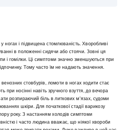
 у ногах і підвищена стомлюваність. Хворобливі
ванні в положенні сидячи або стоячи. Зовні ця
опи і гомілки. Ці симптоми значно зменшуються при
відпочинку. Тому часто їм не надають значення.
і венозних стовбурів, ломоти в ногах ходити стає
ь при носінні навіть зручного взуття, до вечора
вати розпираючий біль в литкових м’язах, судоми
юваннях шкіри. Для початкової стадії варикозу
пору року. З настанням холодів симптоми
ністю і часто людина вважає, що ніякої хвороби
 етап може тривати роками. Дуже важливо в цей час