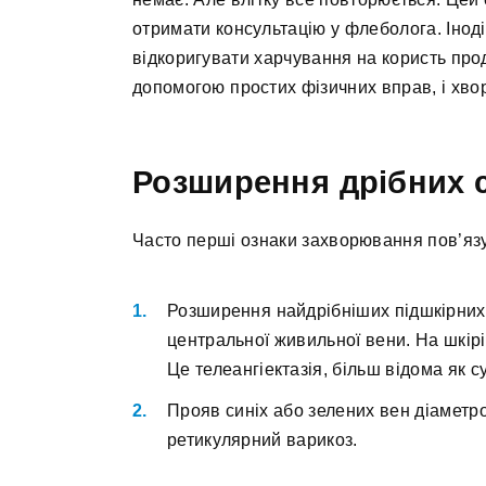
отримати консультацію у флеболога. Іноді 
відкоригувати харчування на користь прод
допомогою простих фізичних вправ, і хвор
Розширення дрібних 
Часто перші ознаки захворювання пов’язу
Розширення найдрібніших підшкірних 
центральної живильної вени. На шкір
Це телеангіектазія, більш відома як су
Прояв синіх або зелених вен діаметром
ретикулярний варикоз.