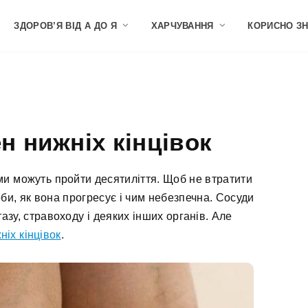
ЗДОРОВ’Я ВІД А ДО Я
ХАРЧУВАННЯ
КОРИСНО З
ен нижніх кінцівок
рми можуть пройти десятиліття. Щоб не втратити
оби, як вона прогресує і чим небезпечна. Сосуди
зу, стравоходу і деяких інших органів. Але
ніх кінцівок
.