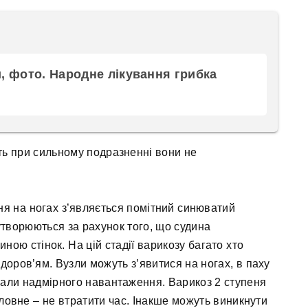
, фото. Народне лікування грибка
іть при сильному подразненні вони не
я на ногах з’являється помітний синюватий
утворюються за рахунок того, що судина
ною стінок. На цій стадії варикозу багато хто
доров’ям. Вузли можуть з’явитися на ногах, в паху
знали надмірного навантаження. Варикоз 2 ступеня
ловне – не втратити час. Інакше можуть виникнути