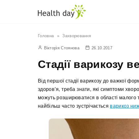
Перейти
до
вмісту
Головна
»
Захворювання
Вікторія Стоянова
26.10.2017
Стадії варикозу в
Від першої стадії варикозу до важкої фо
здоров’я, треба знати, які симптоми хвор
можуть розширюватися в області малого та
найбільш часто зустрічається
варикоз ниж