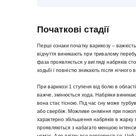
Початкові стадії
Перші ознаки початку варикозу – важкість
відчуття виникають при тривалому перебу
фаза проявляється у вигляді набряків ст
ходьбі і повністю зникають після нічного 
При варикозі 1 ступеня від болю в област
важче, змінюється хода. Набряки виникают
вона стає тісною. Під час сну може турбу
або свербіж. Можливе оніміння при покол
характерно збільшення набряків в жарку 
проявляються з набагато меншою інтенсив
немає. Але влітку все повторюється. Цей