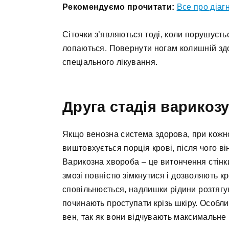
Рекомендуємо прочитати:
Все про діаг
Сіточки з’являються тоді, коли порушуєтьс
лопаються. Повернути ногам колишній зд
спеціального лікування.
Друга стадія варикоз
Якщо венозна система здорова, при кожно
виштовхується порція крові, після чого ві
Варикозна хвороба – це витончення стінки 
змозі повністю зімкнутися і дозволяють кр
сповільнюється, надлишки рідини розтягу
починають проступати крізь шкіру. Особ
вен, так як вони відчувають максимальне