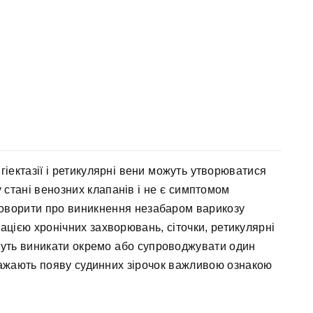
гіектазії і ретикулярні вени можуть утворюватися
 стані венозних клапанів і не є симптомом
говорити про виникнення незабаром варикозу
ацією хронічних захворювань, сіточки, ретикулярні
можуть виникати окремо або супроводжувати один
вважають появу судинних зірочок важливою ознакою