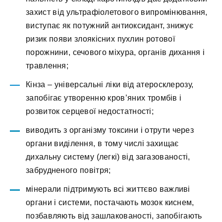
захист від ультрафіолетового випромінювання,
виступає як потужний антиоксидант, знижує
ризик появи злоякісних пухлин ротової
порожнини, сечового міхура, органів дихання і
травлення;
Кінза – універсальні ліки від атеросклерозу,
запобігає утворенню кров’яних тромбів і
розвиток серцевої недостатності;
виводить з організму токсини і отрути через
органи виділення, в тому числі захищає
дихальну систему (легкі) від загазованості,
забрудненого повітря;
мінерали підтримують всі життєво важливі
органи і системи, постачають мозок киснем,
позбавляють від зашлакованості, запобігають