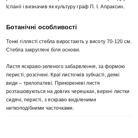
Іспанії і визначив як культуру граф П. І. Апраксин.
Ботанічні особливості
Тонкі гіллясті стебла виростають у висоту 70-120 см.
Стебла закруглені біля основи.
Листя яскраво-зеленого забарвлення, за формою
перисті, розсічені. Краї листочків зубчасті, деякі
види – трилопатеві. Прикореневі листя
розташовуються на довгих черешках, верхні листки
сидячі, перисті, з яскраво виділеними
ниткоподібними часточками.