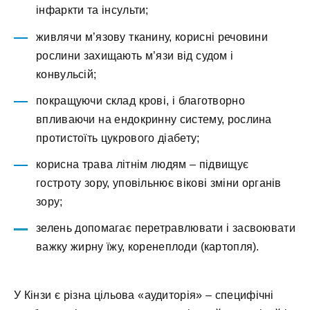
інфаркти та інсульти;
живлячи м’язову тканину, корисні речовини
рослини захищають м’язи від судом і
конвульсій;
покращуючи склад крові, і благотворно
впливаючи на ендокринну систему, рослина
протистоїть цукрового діабету;
корисна трава літнім людям – підвищує
гостроту зору, уповільнює вікові зміни органів
зору;
зелень допомагає перетравлювати і засвоювати
важку жирну їжу, коренеплоди (картопля).
У Кінзи є різна цільова «аудиторія» – специфічні