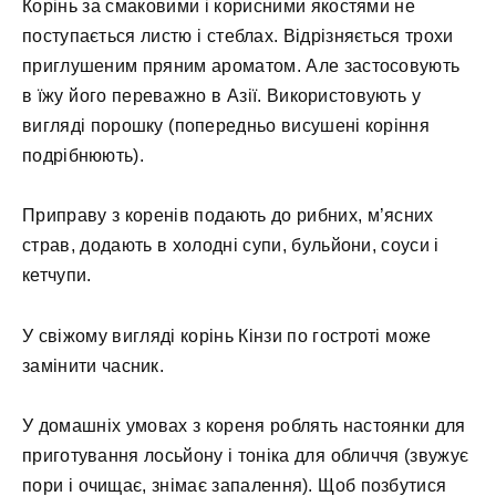
Корінь за смаковими і корисними якостями не
поступається листю і стеблах. Відрізняється трохи
приглушеним пряним ароматом. Але застосовують
в їжу його переважно в Азії. Використовують у
вигляді порошку (попередньо висушені коріння
подрібнюють).
Приправу з коренів подають до рибних, м’ясних
страв, додають в холодні супи, бульйони, соуси і
кетчупи.
У свіжому вигляді корінь Кінзи по гостроті може
замінити часник.
У домашніх умовах з кореня роблять настоянки для
приготування лосьйону і тоніка для обличчя (звужує
пори і очищає, знімає запалення). Щоб позбутися