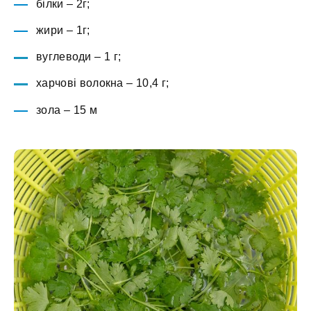
білки – 2г;
жири – 1г;
вуглеводи – 1 г;
харчові волокна – 10,4 г;
зола – 15 м