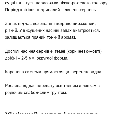
суцвіття – густі парасольки ніжно-рожевого кольору.
Період цвітіння нетривалий – липень-серпень.
Запах під час дозрівання яскраво виражений,
різкий. У висушених насінні запах вивітрюється,
залишається пряний тонкий аромат.
Доспілі насіння-зернівки темні (коричнево-жовті),
дрібні – 2-5 мм, округлої форми.
Коренева система прямостояща, веретеновидна.
Рослина віддає перевагу освітленим ділянкам з
родючим слабокислим грунтом.