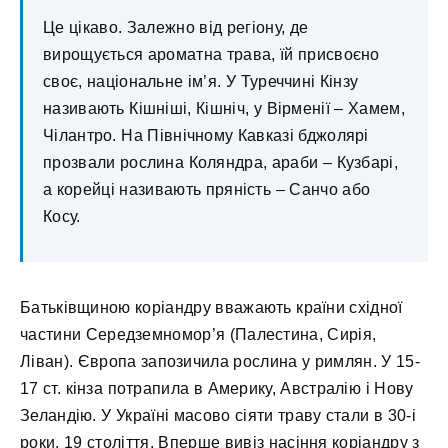
Це цікаво. Залежно від регіону, де
вирощується ароматна трава, їй присвоєно
своє, національне ім’я. У Туреччині Кінзу
називають Кішніші, Кішніч, у Вірменії – Хамем,
Чілантро. На Північному Кавказі бджолярі
прозвали рослина Коляндра, араби – Кузбарі,
а корейці називають пряність – Санчо або
Косу.
Батьківщиною коріандру вважають країни східної
частини Середземномор’я (Палестина, Сирія,
Ліван). Європа запозичила рослина у римлян. У 15-
17 ст. кінза потрапила в Америку, Австралію і Нову
Зеландію. У Україні масово сіяти траву стали в 30-і
роки. 19 століття. Вперше вивіз насіння коріандру з