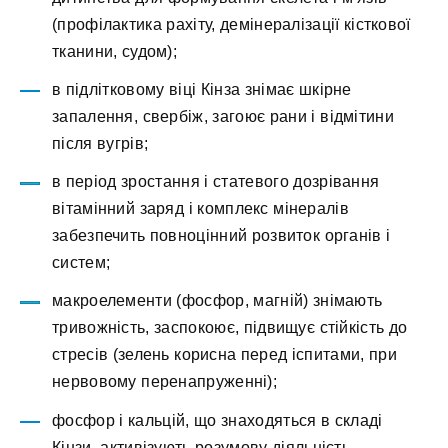
(профілактика рахіту, демінералізації кісткової
тканини, судом);
в підлітковому віці Кінза знімає шкірне
запалення, свербіж, загоює рани і відмітини
після вугрів;
в період зростання і статевого дозрівання
вітамінний заряд і комплекс мінералів
забезпечить повноцінний розвиток органів і
систем;
макроелементи (фосфор, магній) знімають
тривожність, заспокоює, підвищує стійкість до
стресів (зелень корисна перед іспитами, при
нервовому перенапруженні);
фосфор і кальцій, що знаходяться в складі
Кінзи, активізують розумову діяльність,