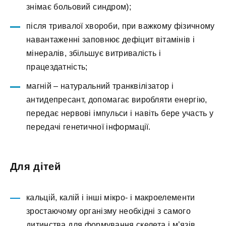
знімає больовий синдром);
після тривалої хвороби, при важкому фізичному
навантаженні заповнює дефіцит вітамінів і
мінералів, збільшує витривалість і
працездатність;
магній – натуральний транквілізатор і
антидепресант, допомагає виробляти енергію,
передає нервові імпульси і навіть бере участь у
передачі генетичної інформації.
Для дітей
кальцій, калій і інші мікро- і макроелементи
зростаючому організму необхідні з самого
дитинства для формування скелета і м’язів