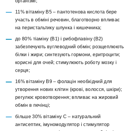
організмі;
11% вітаміну В5 – пантотенова кислота бере
участь в обміні речовин, благотворно впливає
на перистальтику шлунка і кишечника;
до 80% тіаміну (В1) і рибофлавіну (В2)
забезпечують вуглеводний обмін; розщеплюють
білки і жири; синтезують гормони, еритроцити;
корисні для очей; стимулюють роботу мозку і
серця;
16% вітаміну В9 – фолацін необхідний для
утворення нових клітин (крові, волосся, шкіри);
регулює кровотворення; впливає на жировий
обмін в печінці;
більше 30% вітаміну С – натуральний
антисептик, імуномодулятор і стимулятор