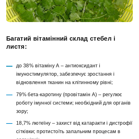
Багатий вітамінний склад стебел і
листя:
до 38% вітаміну А – антиоксидант і
імуностимулятор, забезпечує зростання і
відновлення тканин на клітинному рівні;
79% бета-каротину (провітамін А) – регулює
роботу імунної системи; необхідний для органів
зору;
18,7% лютеїну – захист від катаракти і дистрофії
сітківки; протистоїть запальним процесам в