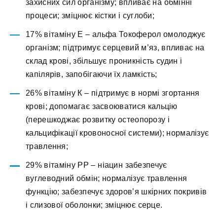
захисних сил організму; впливає на обмінні
процеси; зміцнює кістки і суглоби;
17% вітаміну Е – альфа Токоферол омолоджує
організм; підтримує серцевий м’яз, впливає на
склад крові, збільшує проникність судин і
капілярів, запобігаючи їх ламкість;
26% вітаміну К – підтримує в нормі згортання
крові; допомагає засвоюватися кальцію
(перешкоджає розвитку остеопорозу і
кальцифікації кровоносної системи); нормалізує
травлення;
29% вітаміну РР – ніацин забезпечує
вуглеводний обмін; нормалізує травлення
функцію; забезпечує здоров’я шкірних покривів
і слизової оболонки; зміцнює серце.