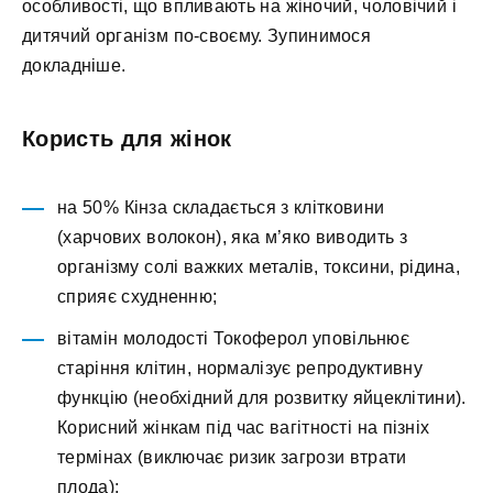
особливості, що впливають на жіночий, чоловічий і
дитячий організм по-своєму. Зупинимося
докладніше.
Користь для жінок
на 50% Кінза складається з клітковини
(харчових волокон), яка м’яко виводить з
організму солі важких металів, токсини, рідина,
сприяє схудненню;
вітамін молодості Токоферол уповільнює
старіння клітин, нормалізує репродуктивну
функцію (необхідний для розвитку яйцеклітини).
Корисний жінкам під час вагітності на пізніх
термінах (виключає ризик загрози втрати
плода);