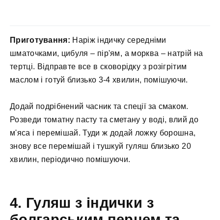
Приготування:
Наріж індичку середніми
шматочками, цибуля – пір'ям, а морква – натрій на
тертці. Відправте все в сковорідку з розігрітим
маслом і готуй близько 3-4 хвилин, помішуючи.
Додай подрібнений часник та спеції за смаком.
Розведи томатну пасту та сметану у воді, влий до
м'яса і перемішай. Туди ж додай ложку борошна,
знову все перемішай і тушкуй гуляш близько 20
хвилин, періодично помішуючи.
4. Гуляш з індички з
болгарським перцем та