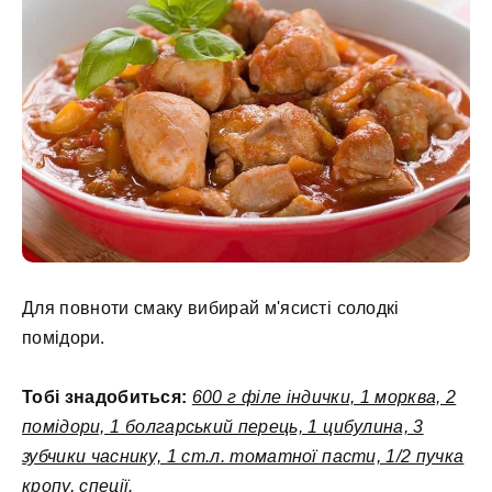
Для повноти смаку вибирай м'ясисті солодкі
помідори.
Тобі знадобиться:
600 г філе індички, 1 морква, 2
помідори, 1 болгарський перець, 1 цибулина, 3
зубчики часнику, 1 ст.л. томатної пасти, 1/2 пучка
кропу, спеції.