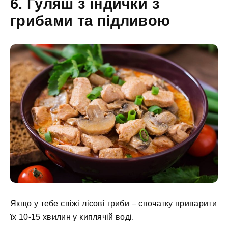
6. Гуляш з індички з
грибами та підливою
Якщо у тебе свіжі лісові гриби – спочатку приварити
їх 10-15 хвилин у киплячій воді.