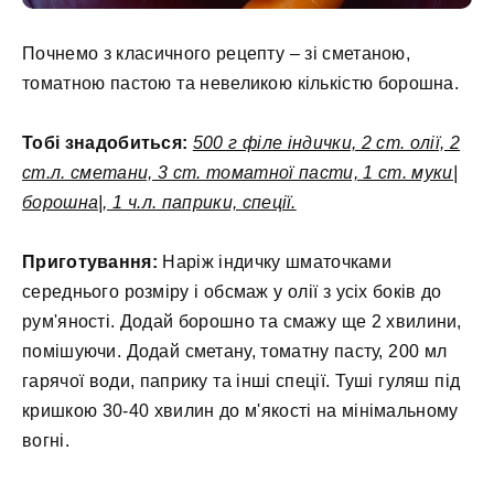
Почнемо з класичного рецепту – зі сметаною,
томатною пастою та невеликою кількістю борошна.
Тобі знадобиться:
500 г філе індички, 2 ст. олії, 2
ст.л. сметани, 3 ст. томатної пасти, 1 ст. муки|
борошна|, 1 ч.л. паприки, спеції.
Приготування:
Наріж індичку шматочками
середнього розміру і обсмаж у олії з усіх боків до
рум'яності. Додай борошно та смажу ще 2 хвилини,
помішуючи. Додай сметану, томатну пасту, 200 мл
гарячої води, паприку та інші спеції. Туші гуляш під
кришкою 30-40 хвилин до м'якості на мінімальному
вогні.