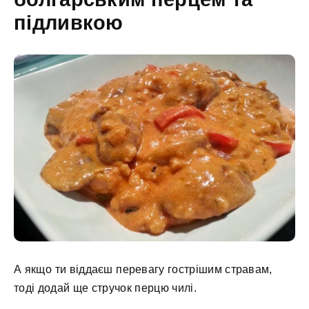
підливкою
А якщо ти віддаєш перевагу гострішим стравам,
тоді додай ще стручок перцю чилі.