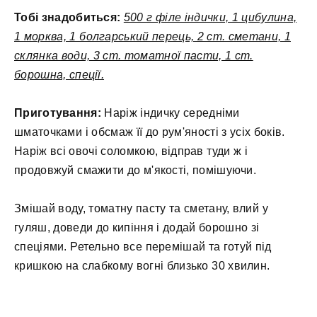
Тобі знадобиться:
500 г філе індички, 1 цибулина,
1 морква, 1 болгарський перець, 2 ст. сметани, 1
склянка води, 3 ст. томатної пасти, 1 ст.
борошна, спеції.
Приготування:
Наріж індичку середніми
шматочками і обсмаж її до рум'яності з усіх боків.
Наріж всі овочі соломкою, відправ туди ж і
продовжуй смажити до м'якості, помішуючи.
Змішай воду, томатну пасту та сметану, влий у
гуляш, доведи до кипіння і додай борошно зі
спеціями. Ретельно все перемішай та готуй під
кришкою на слабкому вогні близько 30 хвилин.