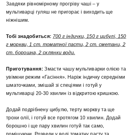
Завдяки рівномірному прогріву чаші – у
мультиварці гуляш не пригорає і виходить ще
ніжнішим.
Тобі знадобиться:
700 г індички, 150 г цибулі, 150
г моркви, 1 ст. томатної пасти, 2 ст. сметани, 2
ст. борошна, 2 склянки води.
Приготування:
Змасти чашу мультиварки олією та
увімкни режим «Гасіння». Наріж індичку середніми
шматочками, змішай зі спеціями і готуй у
мультиварці 20-30 хвилин із відкритою кришкою.
Додай подрібнену цибулю, терту моркву та ще
трохи олії, і готуй все протягом 10 хвилин. Додай
борошно і ще пару хвилин готуй так само,
помішуючи. Розведи у воді томатну пасту та