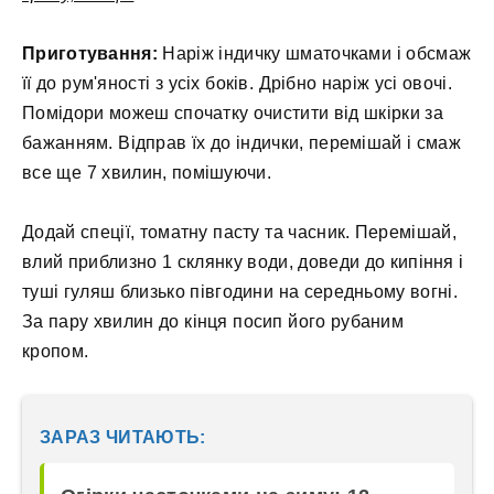
Приготування:
Наріж індичку шматочками і обсмаж
її до рум'яності з усіх боків. Дрібно наріж усі овочі.
Помідори можеш спочатку очистити від шкірки за
бажанням. Відправ їх до індички, перемішай і смаж
все ще 7 хвилин, помішуючи.
Додай спеції, томатну пасту та часник. Перемішай,
влий приблизно 1 склянку води, доведи до кипіння і
туші гуляш близько півгодини на середньому вогні.
За пару хвилин до кінця посип його рубаним
кропом.
ЗАРАЗ ЧИТАЮТЬ: