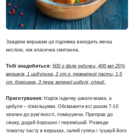
Завдяки вершкам ця підливка виходить менш
кислою, ніж класична сметанна.
Тобі знадобиться:
500 г філе індички, 400 мл 20%
вершків, 1 цибулина, 2 ст.л. томатної пасти, 1,5
ст. борошна, 3 пера зеленої цибулі, спеції.
Приготування:
Наріж індичку шматочками, а
цибуля – півкільцями. Обсмажити всі разом 7-10
хвилин до рум'яності, помішуючи. Приправ до
смаку, додай борошно і перемішай. Розведи
томатну пасту в вершках, залий гуляш і тушкуй його