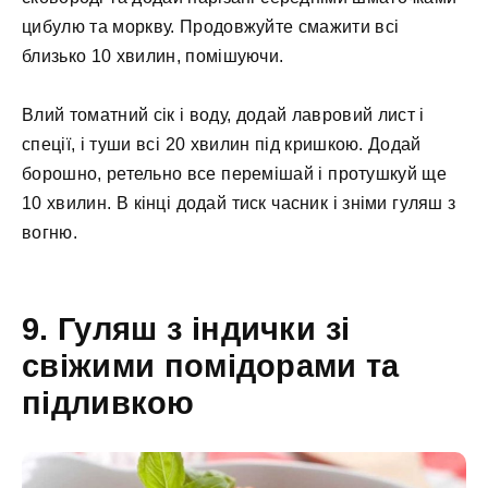
цибулю та моркву. Продовжуйте смажити всі
близько 10 хвилин, помішуючи.
Влий томатний сік і воду, додай лавровий лист і
спеції, і туши всі 20 хвилин під кришкою. Додай
борошно, ретельно все перемішай і протушкуй ще
10 хвилин. В кінці додай тиск часник і зніми гуляш з
вогню.
9. Гуляш з індички зі
свіжими помідорами та
підливкою