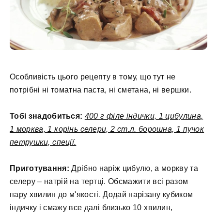
Особливість цього рецепту в тому, що тут не
потрібні ні томатна паста, ні сметана, ні вершки.
Тобі знадобиться:
400 г філе індички, 1 цибулина,
1 морква, 1 корінь селери, 2 ст.л. борошна, 1 пучок
петрушки, спеції.
Приготування:
Дрібно наріж цибулю, а моркву та
селеру – натрій на тертці. Обсмажити всі разом
пару хвилин до м'якості. Додай нарізану кубиком
індичку і смажу все далі близько 10 хвилин,