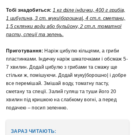
Тобі знадобиться:
1 кг філе індички, 400 г грибів,
1 цибулина, 3 ст. муки|борошна|, 4 ст.л. сметани,
1,5 склянки води або бульйону, 2 ст.л. томатної
пасти, спеції та зелень.
Приготування:
Наріж цибулю кільцями, а гриби
пластинками. Індичку наріж шматочками і обсмаж 5-
7 хвилин. Додай цибулю з грибами та смажу ще
стільки ж, помішуючи. Додай муку|борошно| і добре
все перемішай. Змішай воду, томатну пасту,
сметану та спеції. Залий гуляш та туши його 20
хвилин під кришкою на слабкому вогні, а перед
подачею – посип зеленню.
ЗАРАЗ ЧИТАЮТЬ: