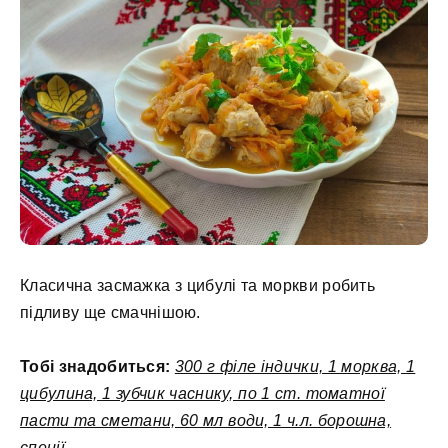
Класична засмажка з цибулі та моркви робить
підливу ще смачнішою.
Тобі знадобиться:
300 г філе індички, 1 морква, 1
цибулина, 1 зубчик часнику, по 1 ст. томатної
пасти та сметани, 60 мл води, 1 ч.л. борошна,
спеції.