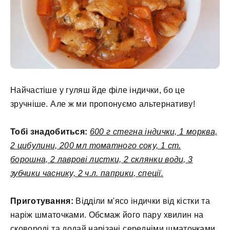
Найчастіше у гуляш йде філе індички, бо це
зручніше. Але ж ми пропонуємо альтернативу!
Тобі знадобиться:
600 г стегна індички, 1 морква,
2 цибулини, 200 мл томатного соку, 1 ст.
борошна, 2 лаврові листки, 2 склянки води, 3
зубчики часнику, 2 ч.л. паприки, спеції.
Приготування:
Відділи м'ясо індички від кістки та
наріж шматочками. Обсмаж його пару хвилин на
сковороді та додай нарізані середніми шматочками