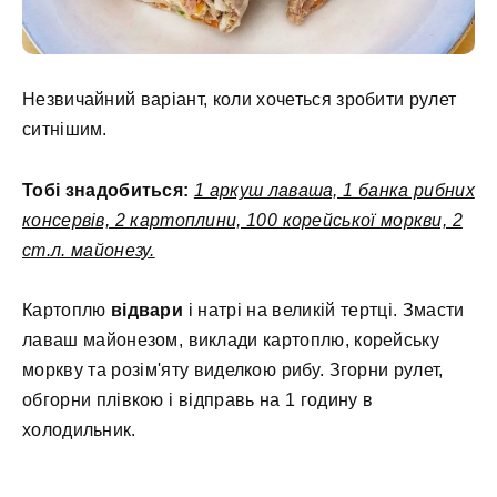
Незвичайний варіант, коли хочеться зробити рулет
ситнішим.
Тобі знадобиться:
1 аркуш лаваша, 1 банка рибних
консервів, 2 картоплини, 100 корейської моркви, 2
ст.л. майонезу.
Картоплю
відвари
і натрі на великій тертці. Змасти
лаваш майонезом, виклади картоплю, корейську
моркву та розім'яту виделкою рибу. Згорни рулет,
обгорни плівкою і відправь на 1 годину в
холодильник.