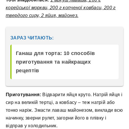
корейської моркви, 200 г копченої ковбаси, 200 г
твердого сиру, 2 яйця, майонез.
ЗАРАЗ ЧИТАЮТЬ:
Ганаш для торта: 10 способів
приготування та найкращих
рецептів
Приготування:
Відварити яйця круто. Натрій яйця і
сир на великій тертці, а ковбасу – теж натрій або
тонко наріж. Змасти лаваш майонезом, виклади всю
начинку, зверни рулет, загорни його в плівку і
відправ у холодильник.