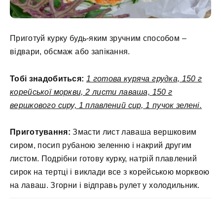
Приготуй курку будь-яким зручним способом –
відвари, обсмаж або запікання.
Тобі знадобиться:
1 готова куряча грудка, 150 г
корейської моркви, 2 листи лаваша, 150 г
вершкового сиру, 1 плавлений сир, 1 пучок зелені.
Приготування:
Змасти лист лаваша вершковим
сиром, посип рубаною зеленню і накрий другим
листом. Подрібни готову курку, натрій плавлений
сирок на тертці і виклади все з корейською морквою
на лаваш. Згорни і відправь рулет у холодильник.