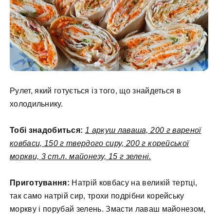
Рулет, який готується із того, що знайдеться в
холодильнику.
Тобі знадобиться:
1 аркуш лаваша, 200 г вареної
ковбаси, 150 г твердого сиру, 200 г корейської
моркви, 3 ст.л. майонезу, 15 г зелені.
Приготування:
Натрій ковбасу на великій тертці,
так само натрій сир, трохи подрібни корейську
моркву і порубай зелень. Змасти лаваш майонезом,