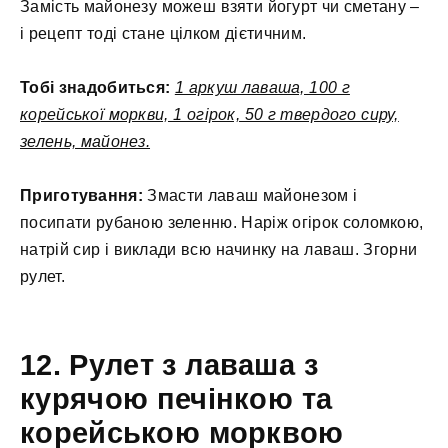
Замість майонезу можеш взяти йогурт чи сметану –
і рецепт тоді стане цілком дієтичним.
Тобі знадобиться:
1 аркуш лаваша, 100 г
корейської моркви, 1 огірок, 50 г твердого сиру,
зелень, майонез.
Приготування:
Змасти лаваш майонезом і
посипати рубаною зеленню. Наріж огірок соломкою,
натрій сир і виклади всю начинку на лаваш. Згорни
рулет.
12. Рулет з лаваша з
курячою печінкою та
корейською морквою