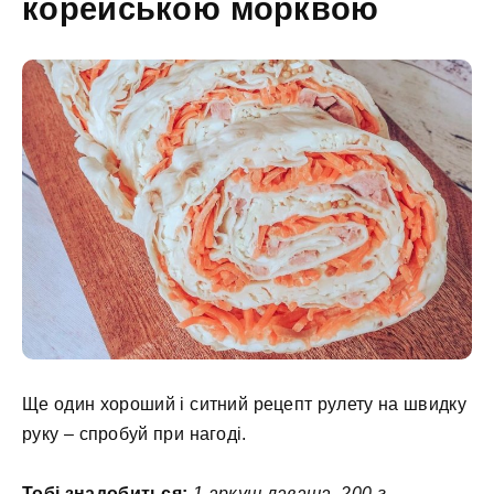
корейською морквою
Ще один хороший і ситний рецепт рулету на швидку
руку – спробуй при нагоді.
Тобі знадобиться:
1 аркуш лаваша, 200 г