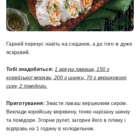
Гарний перекус навіть на сніданок, а до того ж дуже
яскравий.
Тобі знадобиться:
1 аркуш лаваша, 150 г
корейської моркви, 200 г шинки, 70 г вершкового
сиру, 2 помідори.
Приготування:
Змасти лаваш вершковим сиром.
Виклади корейську морквину, тонко нарізану шинку
та помідори. Згорни рулет, загорни його в плівку і
відправь на 1 годину в холодильник.