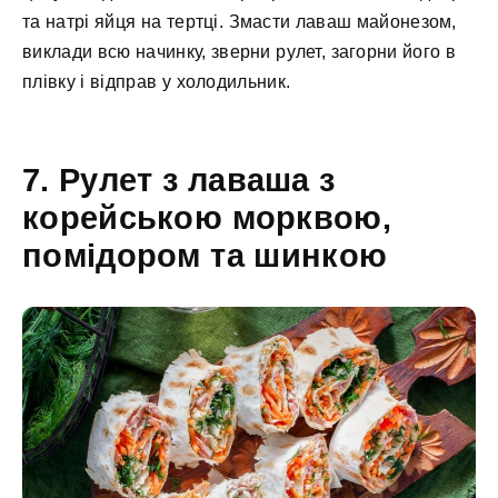
та натрі яйця на тертці. Змасти лаваш майонезом,
виклади всю начинку, зверни рулет, загорни його в
плівку і відправ у холодильник.
7. Рулет з лаваша з
корейською морквою,
помідором та шинкою