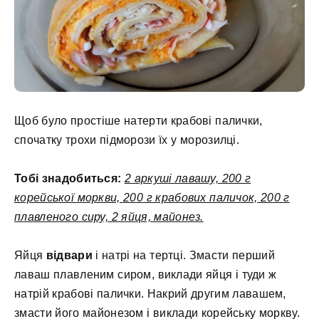
Щоб було простіше натерти крабові палички,
спочатку трохи підморози їх у морозилці.
Тобі знадобиться:
2 аркуші лавашу, 200 г
корейської моркви, 200 г крабових паличок, 200 г
плавленого сиру, 2 яйця, майонез.
Яйця
відвари
і натрі на тертці. Змасти перший
лаваш плавленим сиром, виклади яйця і туди ж
натрій крабові палички. Накрий другим лавашем,
змасти його майонезом і виклади корейську моркву.