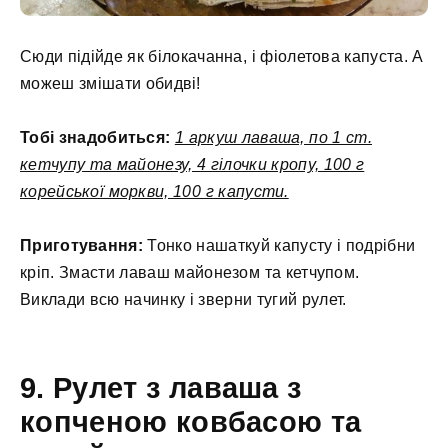
Сюди підійде як білокачанна, і фіолетова капуста. А
можеш змішати обидві!
Тобі знадобиться:
1 аркуш лаваша, по 1 ст.
кетчупу та майонезу, 4 гілочки кропу, 100 г
корейської моркви, 100 г капусти.
Приготування:
Тонко нашаткуй капусту і подрібни
кріп. Змасти лаваш майонезом та кетчупом.
Виклади всю начинку і зверни тугий рулет.
9. Рулет з лаваша з
копченою ковбасою та