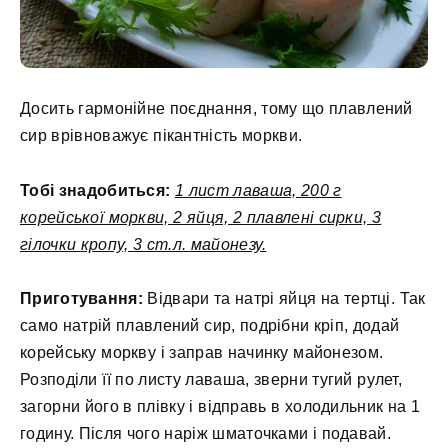
Досить гармонійне поєднання, тому що плавлений
сир врівноважує пікантність моркви.
Тобі знадобиться:
1 лист лаваша, 200 г
корейської моркви, 2 яйця, 2 плавлені сирки, 3
гілочки кропу, 3 ст.л. майонезу.
Приготування:
Відвари та натрі яйця на тертці. Так
само натрій плавлений сир, подрібни кріп, додай
корейську моркву і заправ начинку майонезом.
Розподіли її по листу лаваша, зверни тугий рулет,
загорни його в плівку і відправь в холодильник на 1
годину. Після чого наріж шматочками і подавай.