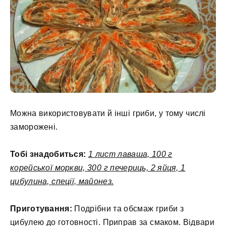
Можна використовувати й інші гриби, у тому числі
заморожені.
Тобі знадобиться:
1 лист лаваша, 100 г
корейської моркви, 300 г печериць, 2 яйця, 1
цибулина, спеції, майонез.
Приготування:
Подрібни та обсмаж гриби з
цибулею до готовності. Приправ за смаком. Відвари