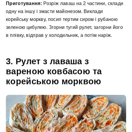
Приготування:
Розріж лаваш на 2 частини, склади
одну на іншу і змасти майонезом. Виклади
корейську моркву, посип тертим сиром і рубаною
зеленою цибулею. Згорни тугий рулет, загорни його
в плівку, відправ у холодильник, а потім наріж.
3. Рулет з лаваша з
вареною ковбасою та
корейською морквою