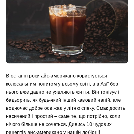
В останні роки айс-американо користується
колосальним попитом у всьому світі, а в Азії без
нього вже давно не уявляють життя. Він тонізує і
бадьорить, як будь-який інший кавовий напій, але
водночас добре освіжає у літню спеку. Смак досить
насичений і простий – саме те, що потрібно, коли
нічого більше не хочеться. Дивись 10 чудових
рецептів айс-американо у нашій добірці!