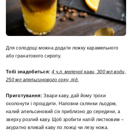
Для солодощі можна додати ложку карамельного
або гранатового сиропу.
Тобі знадобиться:
4 ч.л. меленої кави, 300 мл води,
250 мл апельсинового соку, лід.
Приготування:
Звари каву, дай йому трохи
охолонути і процідити. Наповни склянки льодом,
налий апельсиновий сік приблизно до середини, а
зверху розлий каву. Щоб зробити напій листковим –
акуратно вливай каву по ложці чи лезу ножа.