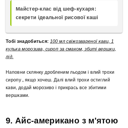
Майстер-клас від шеф-кухаря:
секрети ідеальної рисової каші
Тобі знадобиться:
100 мл свіжозвареної кави, 1
кулька морозива, сироп за смаком, збиті вершки,
лід.
Наповни склянку дробленим льодом і влий трохи
сиропу
,
якщо хочеш. Далі влий трохи остиглий
кави, додай морозиво і прикрась все збитими
вершками.
9. Айс-американо з м'ятою