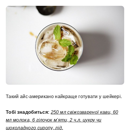
Такий айс-американо найкраще готувати у шейкері.
Тобі знадобиться:
250 мл свіжозвареної кави, 60
мл молока, 6 гілочок м'яти, 2 ч.л. цукру чи
шоколадного сиропу, лід.