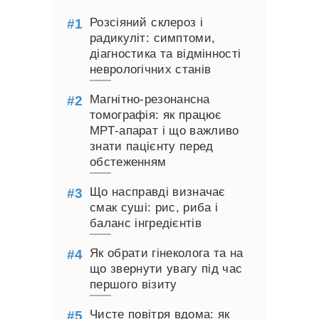
Розсіяний склероз і
радикуліт: симптоми,
діагностика та відмінності
неврологічних станів
Магнітно-резонансна
томографія: як працює
МРТ-апарат і що важливо
знати пацієнту перед
обстеженням
Що насправді визначає
смак суші: рис, риба і
баланс інгредієнтів
Як обрати гінеколога та на
що звернути увагу під час
першого візиту
Чисте повітря вдома: як