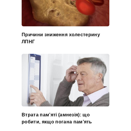
Причини зниження холестерину
ЛПНГ
Втрата пам’яті (амнезія): що
робити, якщо погана пам’ять