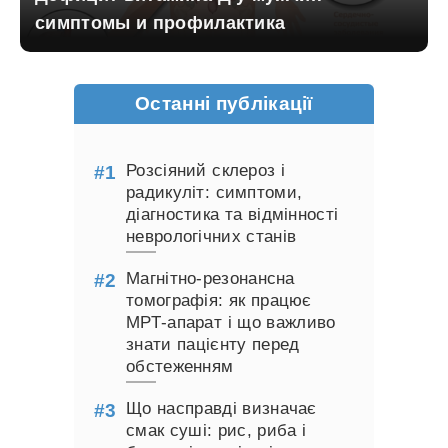
симптомы и профилактика
Останні публікації
Розсіяний склероз і
радикуліт: симптоми,
діагностика та відмінності
неврологічних станів
Магнітно-резонансна
томографія: як працює
МРТ-апарат і що важливо
знати пацієнту перед
обстеженням
Що насправді визначає
смак суші: рис, риба і