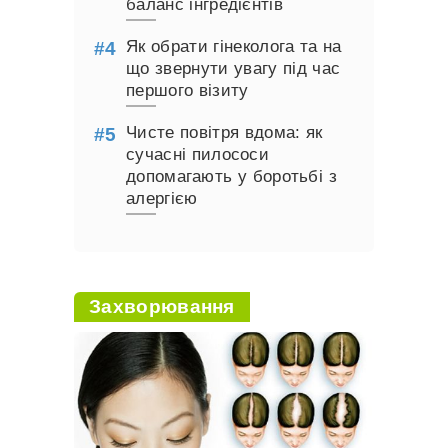
баланс інгредієнтів
Як обрати гінеколога та на
що звернути увагу під час
першого візиту
Чисте повітря вдома: як
сучасні пилососи
допомагають у боротьбі з
алергією
Захворювання