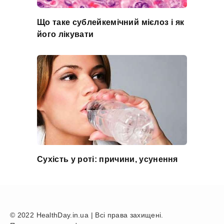
Що таке сублейкемічний мієлоз і як
його лікувати
Сухість у роті: причини, усунення
© 2022 HealthDay.in.ua | Всі права захищені.