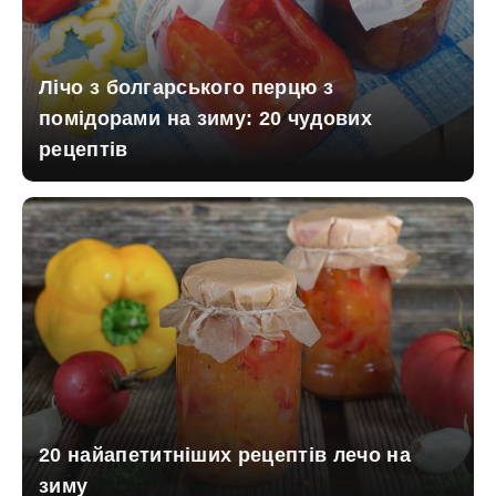
Лічо з болгарського перцю з
помідорами на зиму: 20 чудових
рецептів
20 найапетитніших рецептів лечо на
зиму