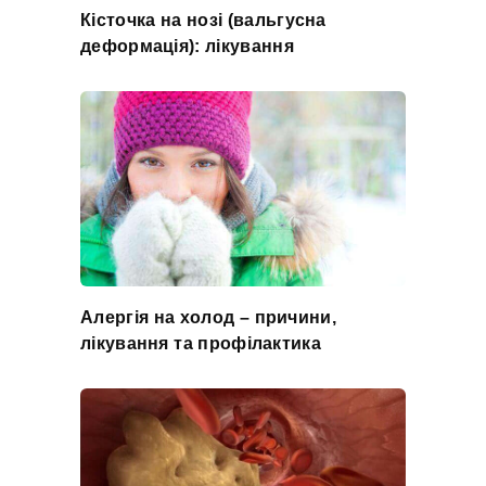
Кісточка на нозі (вальгусна
деформація): лікування
Алергія на холод – причини,
лікування та профілактика