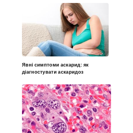
Явні симптоми аскарид: як
діагностувати аскаридоз